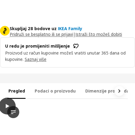
Skupljaj 28 bodove uz
IKEA Family
Pridruži se besplatno ili se prijavi
|
Istraži što možeš dobiti
U redu je promijeniti mišljenje
Proizvod uz račun kupovine možeš vratiti unutar 365 dana od
kupovine.
Saznaj više
Pregled
Podaci o proizvodu
Dimenzije proizvoda
play
LASTARE Komb/ormar, bijela/s nadogradnom jedinicom, 80x42x
Video prikazuje proizvod nazvan LASTARE, koji je kombinacija g