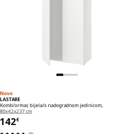
Novo
LASTARE
Komb/ormar, bijela/s nadogradnom jedinicom,
80x42x237 cm
Cijena 142€
142
€
Ocjena i recenzija: 4.7 od 5 zvjezdica. Ukupno rec
(3)