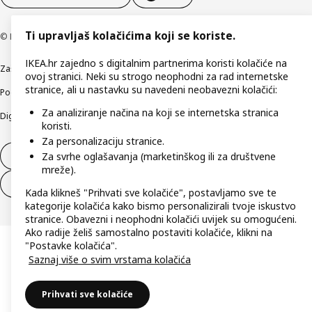
Ti upravljaš kolačićima koji se koriste.
© Inter IKEA Systems B.V 1999-2026
IKEA.hr zajedno s digitalnim partnerima koristi kolačiće na
Zaštita privatnosti
Kako koristimo kolačiće (Cookies)
Uvjeti poslovanja
ovoj stranici. Neki su strogo neophodni za rad internetske
stranice, ali u nastavku su navedeni neobavezni kolačići:
Podaci o tvrtki IKEA Hrvatska
Etično otkrivanje sigurnosnih nedostataka
Za analiziranje načina na koji se internetska stranica
Digitalna pristupačnost
koristi.
Za personalizaciju stranice.
Za svrhe oglašavanja (marketinškog ili za društvene
Jednostrani raskid ugovora
mreže).
Jednostrani raskid ugovora za usluge
Kada klikneš "Prihvati sve kolačiće", postavljamo sve te
kategorije kolačića kako bismo personalizirali tvoje iskustvo
stranice. Obavezni i neophodni kolačići uvijek su omogućeni.
Ako radije želiš samostalno postaviti kolačiće, klikni na
"Postavke kolačića".
Saznaj više o svim vrstama kolačića
Prihvati sve kolačiće