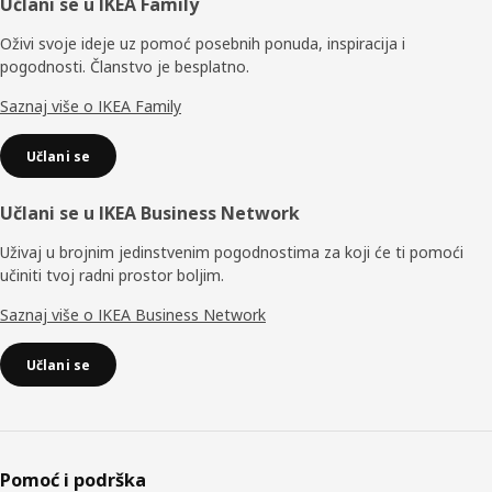
Podnožje
Učlani se u IKEA Family
Oživi svoje ideje uz pomoć posebnih ponuda, inspiracija i
pogodnosti. Članstvo je besplatno.
Saznaj više o IKEA Family
Učlani se
Učlani se u IKEA Business Network
Uživaj u brojnim jedinstvenim pogodnostima za koji će ti pomoći
učiniti tvoj radni prostor boljim.
Saznaj više o IKEA Business Network
Učlani se
Pomoć i podrška