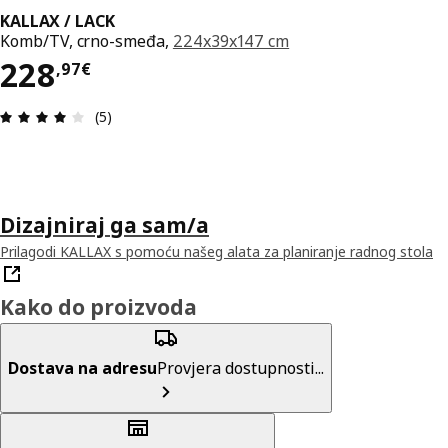
KALLAX / LACK
Komb/TV, crno-smeđa,
224x39x147 cm
Cijena 228,97€
228
,
97
€
Ocjena i recenzija: 4 od 5 zvjezdica. Ukupno rece
(5)
Dizajniraj ga sam/a
Prilagodi KALLAX s pomoću našeg alata za planiranje radnog stola
Kako do proizvoda
Dostava na adresu
Provjera dostupnosti...