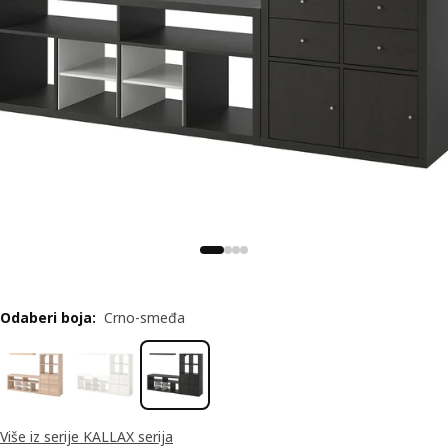
Odaberi boja
:
Crno-smeđa
Više iz serije KALLAX serija