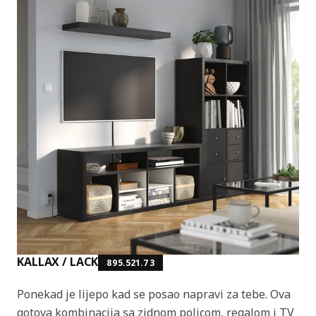
KALLAX / LACK
895.521.73
Ponekad je lijepo kad se posao napravi za tebe. Ova
gotova kombinacija sa zidnom policom, regalom i TV