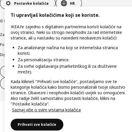
Postavke kolačića
HR
Ti upravljaš kolačićima koji se koriste.
© Inter IKEA Systems B.V 1999-2026
IKEA.hr zajedno s digitalnim partnerima koristi kolačiće na
ovoj stranici. Neki su strogo neophodni za rad internetske
Zaštita privatnosti
Kako koristimo kolačiće (Cookies)
Uvjeti poslovanja
stranice, ali u nastavku su navedeni neobavezni kolačići:
Podaci o tvrtki IKEA Hrvatska
Etično otkrivanje sigurnosnih nedostataka
Za analiziranje načina na koji se internetska stranica
koristi.
Digitalna pristupačnost
Za personalizaciju stranice.
Za svrhe oglašavanja (marketinškog ili za društvene
mreže).
Jednostrani raskid ugovora
Kada klikneš "Prihvati sve kolačiće", postavljamo sve te
Jednostrani raskid ugovora za usluge
kategorije kolačića kako bismo personalizirali tvoje iskustvo
stranice. Obavezni i neophodni kolačići uvijek su omogućeni.
Ako radije želiš samostalno postaviti kolačiće, klikni na
"Postavke kolačića".
Saznaj više o svim vrstama kolačića
Prihvati sve kolačiće