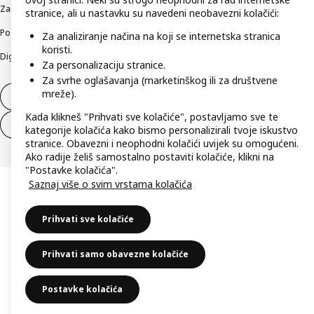
Zaštita privatnosti
Kako koristimo kolačiće (Cookies)
Uvjeti poslovanja
stranice, ali u nastavku su navedeni neobavezni kolačići:
Podaci o tvrtki IKEA Hrvatska
Etično otkrivanje sigurnosnih nedostataka
Za analiziranje načina na koji se internetska stranica
koristi.
Digitalna pristupačnost
Za personalizaciju stranice.
Za svrhe oglašavanja (marketinškog ili za društvene
mreže).
Jednostrani raskid ugovora
Kada klikneš "Prihvati sve kolačiće", postavljamo sve te
Jednostrani raskid ugovora za usluge
kategorije kolačića kako bismo personalizirali tvoje iskustvo
stranice. Obavezni i neophodni kolačići uvijek su omogućeni.
Ako radije želiš samostalno postaviti kolačiće, klikni na
"Postavke kolačića".
Saznaj više o svim vrstama kolačića
Prihvati sve kolačiće
Prihvati samo obavezne kolačiće
Postavke kolačića