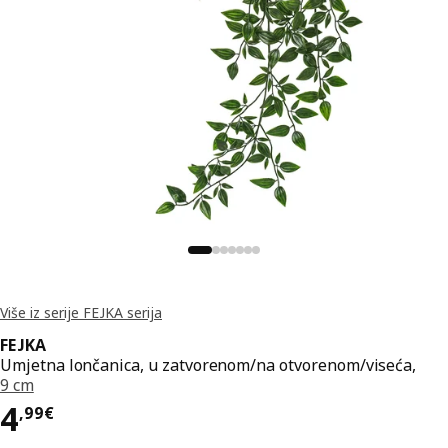
Više iz serije FEJKA serija
FEJKA
Umjetna lončanica, u zatvorenom/na otvorenom/viseća,
9 cm
Cijena 4,99€
4
,
99
€