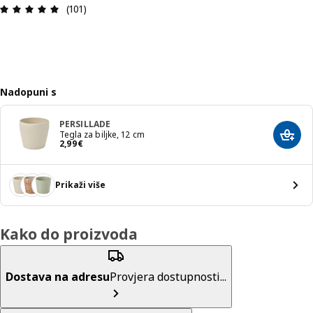
Ocjena i recenzija: 4.9 od 5 zvjezdica. Ukupno re
(101)
Nadopuni s
PERSILLADE
Tegla za biljke, 12 cm
Dodaj
Cijena 2,99€
2
,
99
€
Prikaži više
Kako do proizvoda
Dostava na adresu
Provjera dostupnosti...