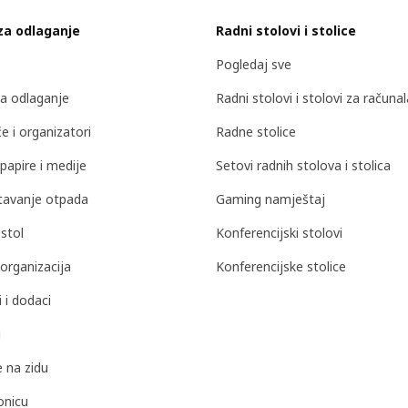
za odlaganje
Radni stolovi i stolice
Pogledaj sve
za odlaganje
Radni stolovi i stolovi za računal
e i organizatori
Radne stolice
papire i medije
Setovi radnih stolova i stolica
tavanje otpada
Gaming namještaj
stol
Konferencijski stolovi
organizacija
Konferencijske stolice
 i dodaci
u
e na zidu
onicu