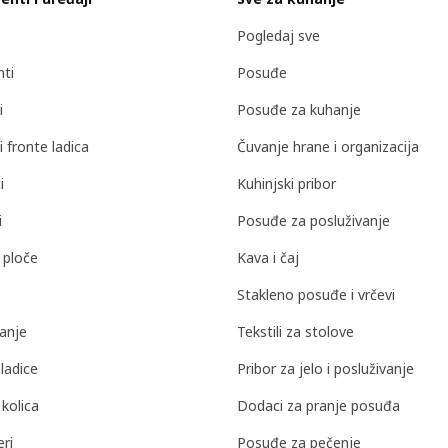
Pogledaj sve
nti
Posuđe
i
Posuđe za kuhanje
i fronte ladica
Čuvanje hrane i organizacija
i
Kuhinjski pribor
i
Posuđe za posluživanje
 ploče
Kava i čaj
Stakleno posuđe i vrčevi
anje
Tekstili za stolove
ladice
Pribor za jelo i posluživanje
 kolica
Dodaci za pranje posuđa
ri
Posuđe za pečenje