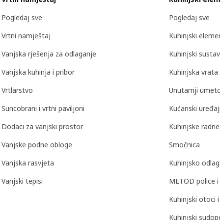
Pogledaj sve
Pogledaj sve
Vrtni namještaj
Kuhinjski eleme
Vanjska rješenja za odlaganje
Kuhinjski sustav
Vanjska kuhinja i pribor
Kuhinjska vrata 
Vrtlarstvo
Unutarnji umetc
Suncobrani i vrtni paviljoni
Kućanski uređaj
Dodaci za vanjski prostor
Kuhinjske radne
Vanjske podne obloge
Smočnica
Vanjska rasvjeta
Kuhinjsko odlag
Vanjski tepisi
METOD police i 
Kuhinjski otoci i
Kuhinjski sudope