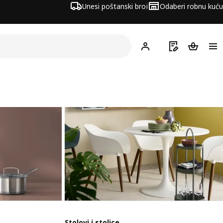
Unesi poštanski broj
Odaberi robnu kuću
Hej!
Prijavi se
Popis za kupov
Košarica
Stolovi i stolice