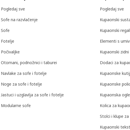
Pogledaj sve
Pogledaj sve
Sofe na razvlačenje
Kupaonski susta
Sofe
Kupaonski regal
Fotelje
Elementi s umi
Počivaljke
Kupaonski zidni
Otomani, podnožnici i taburei
Dodaci za kupa
Navlake za sofe i fotelje
Kupaonske kutij
Noge za sofe i fotelje
Kupaonske poli
Jastuci i uzglavlja za sofe i fotelje
Kupaonska ogle
Modularne sofe
Kolica za kupao
Stolci i klupe z
Kupaonski teksti