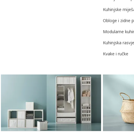
Kuhinjske miješa
Obloge i zidne 
Modularne kuhi
Kuhinjska rasvj
Kvake i ručke