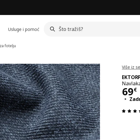
Usluge i pomoć
a fotelju
Više iz s
EKTOR
Navlaka
Cij
69
€
Zadn