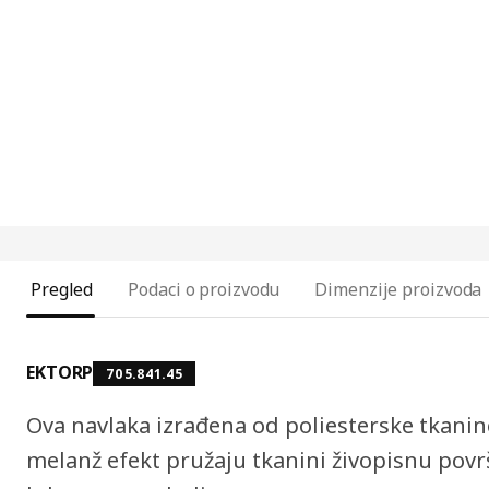
Pregled
Podaci o proizvodu
Dimenzije proizvoda
EKTORP
705.841.45
Ova navlaka izrađena od poliesterske tkanin
melanž efekt pružaju tkanini živopisnu povr