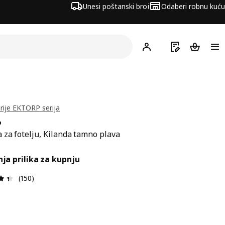
Unesi poštanski broj
Odaberi robnu kuću
Hej!
Prijavi se
Popis za kupov
Košarica
erije EKTORP serija
P
 za fotelju, Kilanda tamno plava
ena 69€
ja prilika za kupnju
Ocjena i recenzija: 4.4 od 5 zvjezdica. Ukupno recenzija:
(150)