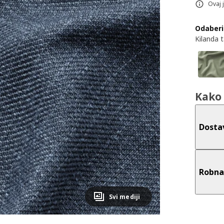
Ovaj 
Odaberi
Kilanda 
Kako 
Dosta
Robna
Svi mediji