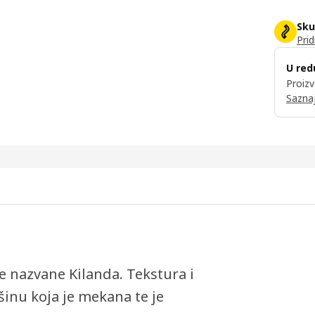
Sku
Prid
U red
Proizv
Saznaj
e nazvane Kilanda. Tekstura i
šinu koja je mekana te je