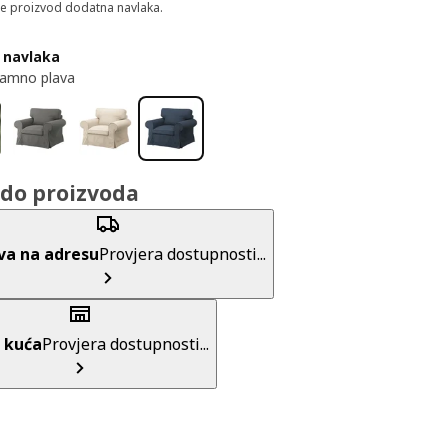
je proizvod dodatna navlaka.
 navlaka
tamno plava
do proizvoda
va na adresu
Provjera dostupnosti...
 kuća
Provjera dostupnosti...