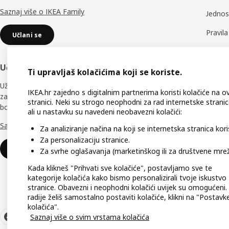
Saznaj više o IKEA Family
Jednos
Pravil
Učlani se
Rezervn
Učlani se u IKEA Business Network
Prati 
Ti upravljaš kolačićima koji se koriste.
Uživaj u brojnim jedinstvenim pogodnostima
Podršk
IKEA.hr zajedno s digitalnim partnerima koristi kolačiće na o
za koji će ti pomoći učiniti tvoj radni prostor
stranici. Neki su strogo neophodni za rad internetske stranic
boljim.
Dostup
ali u nastavku su navedeni neobavezni kolačići:
Saznaj više o IKEA Business Network
Izjava 
Za analiziranje načina na koji se internetska stranica koris
Za personalizaciju stranice.
Učlani se
Za svrhe oglašavanja (marketinškog ili za društvene mrež
Kada klikneš "Prihvati sve kolačiće", postavljamo sve te
kategorije kolačića kako bismo personalizirali tvoje iskustvo
stranice. Obavezni i neophodni kolačići uvijek su omogućeni.
radije želiš samostalno postaviti kolačiće, klikni na "Postavk
kolačića".
Saznaj više o svim vrstama kolačića