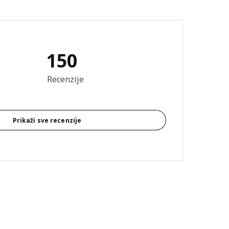
150
 recenzija: 4.4 od 5 zvjezdica. Ukupno recenzija: 150
Recenzije
Prikaži sve recenzije