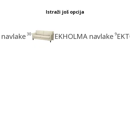
Istraži još opcija
30
9
 navlake
EKHOLMA navlake
EKT