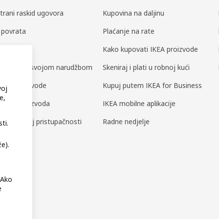
trani raskid ugovora
Kupovina na daljinu
a povrata
Plaćanje na rate
i dijelovi
Kako kupovati IKEA proizvode
ili upravljaj svojom narudžbom
Skeniraj i plati u robnoj kući
a za proizvode
Kupuj putem IKEA for Business
voj
e,
nost proizvoda
IKEA mobilne aplikacije
o digitalnoj pristupačnosti
Radne nedjelje
ti.
e).
 Ako
e