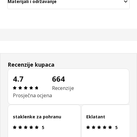
Materijali i održavanje
Recenzije kupaca
4.7
664
Ocjena i recenzija: 4.7 od 5 zvjezdica. Ukupno rec
Recenzije
Prosječna ocjena
Preskoči recenzije kupaca
staklenke za pohranu
Eklatant
Ocjena i recenzija: 5 od 5 zvjezdica.
Ocjena i rec
5
5