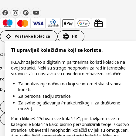
Postavke kolačića
HR
Ti upravljaš kolačićima koji se koriste.
© Inter IKEA Systems B.V 1999-2026
IKEA.hr zajedno s digitalnim partnerima koristi kolačiće na
ovoj stranici. Neki su strogo neophodni za rad internetske
Zaštita privatnosti
Kako koristimo kolačiće (Cookies)
Uvjeti poslovanja
stranice, ali u nastavku su navedeni neobavezni kolačići:
Podaci o tvrtki IKEA Hrvatska
Etično otkrivanje sigurnosnih nedostataka
Za analiziranje načina na koji se internetska stranica
koristi.
Digitalna pristupačnost
Za personalizaciju stranice.
Za svrhe oglašavanja (marketinškog ili za društvene
Jednostrani raskid ugovora
mreže).
Kada klikneš "Prihvati sve kolačiće", postavljamo sve te
Jednostrani raskid ugovora za usluge
kategorije kolačića kako bismo personalizirali tvoje iskustvo
stranice. Obavezni i neophodni kolačići uvijek su omogućeni.
Ako radije želiš samostalno postaviti kolačiće, klikni na