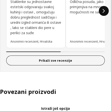
Staklenke su jednostavne
Odlična posuda, jako
estetski odgovaraju svakoj
primjenjiva na mnoge
kuhinji i ostavi , omogućuju
mogućnosti ne samo u kuh
dobru preglednost sadržaja i
uredni izgled ormarića ili ostave
, lako se stakleni dio pere u
perilici za suđe
Anonimni recenzent, Hrvatska
Anonimni recenzent, Hrvatsk
Prikaži sve recenzije
Povezani proizvodi
Istraži još opcija