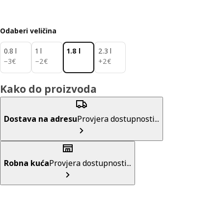
Odaberi veličina
0.8 l
1 l
1.8 l
2.3 l
3€
2€
2€
−
3
€
−
2
€
+
2
€
Kako do proizvoda
Dostava na adresu
Provjera dostupnosti...
Robna kuća
Provjera dostupnosti...