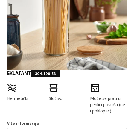
EKLATANT
304.190.58
Značajke proizvoda
Hermetički
Složivo
Može se prati u
perilici posuđa (ne
i poklopac)
Više informacija