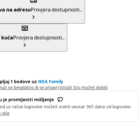
va na adresu
Provjera dostupnosti...
 kuća
Provjera dostupnosti...
pljaj 1 bodove uz
IKEA Family
ruži se besplatno ili se prijavi
|
Istraži što možeš dobiti
u je promijeniti mišljenje
od uz račun kupovine možeš vratiti unutar 365 dana od kupovine.
 više