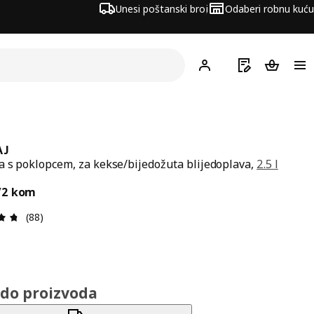
Unesi poštanski broj
Odaberi robnu kuću
Hej!
Prijavi se
Popis za kupov
Košarica
AJ
 s poklopcem, za kekse/bijedožuta blijedoplava,
2.5 l
ena 7,99€/2 kom
/2 kom
Ocjena i recenzija: 4.7 od 5 zvjezdica. Ukupno recenzija:
(88)
do proizvoda