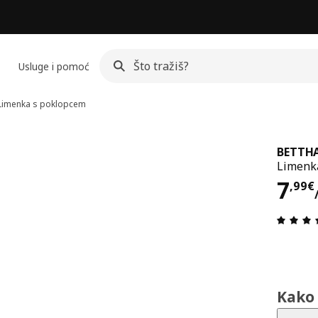
Usluge i pomoć
imenka s poklopcem
BETTH
Limenka
Cij
7
,
99
€
Kako 