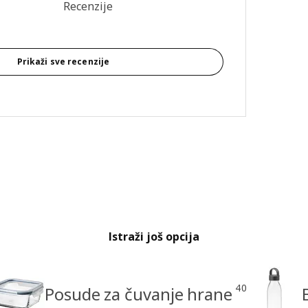
 recenzija: 4.7 od 5 zvjezdica. Ukupno recenzija: 88
Recenzije
Prikaži sve recenzije
Istraži još opcija
40
Posude za čuvanje hrane