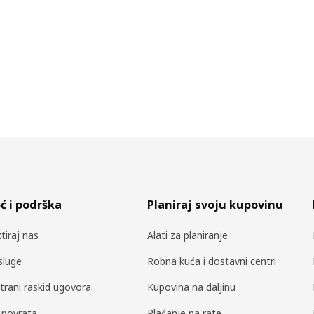
 i podrška
Planiraj svoju kupovinu
tiraj nas
Alati za planiranje
sluge
Robna kuća i dostavni centri
trani raskid ugovora
Kupovina na daljinu
a povrata
Plaćanje na rate