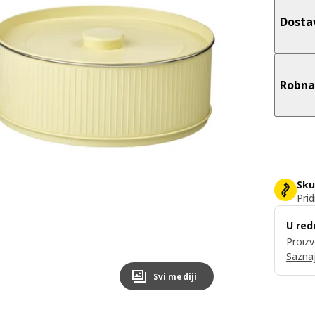
Dosta
Robna
Sku
Prid
U red
Proizv
Saznaj
Svi mediji