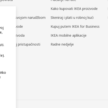
i dijelovi
Kako kupovati IKEA proizvode
ili upravljaj svojom narudžbom
Skeniraj i plati u robnoj kući
a za proizvode
Kupuj putem IKEA for Business
voj
e,
nost proizvoda
IKEA mobilne aplikacije
o digitalnoj pristupačnosti
Radne nedjelje
ti.
e).
 Ako
e