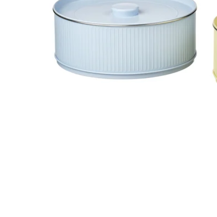
Image zoomed out, normal view