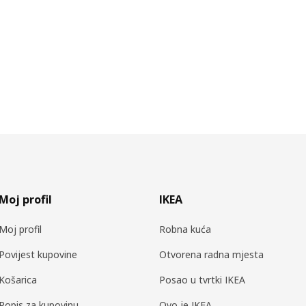
Moj profil
IKEA
Moj profil
Robna kuća
Povijest kupovine
Otvorena radna mjesta
Košarica
Posao u tvrtki IKEA
Popis za kupovinu
Ovo je IKEA