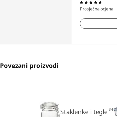
Ocjena i
Prosječna ocjena
Povezani proizvodi
34
Staklenke i tegle