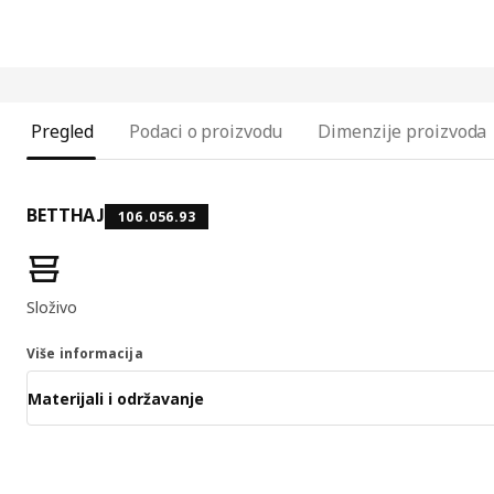
Pregled
Podaci o proizvodu
Dimenzije proizvoda
BETTHAJ
106.056.93
Značajke proizvoda
Složivo
Više informacija
Materijali i održavanje