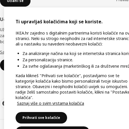
Učlani se
Rezervn
Učlani se u IKEA Business Network
Prati 
Ti upravljaš kolačićima koji se koriste.
Uživaj u brojnim jedinstvenim pogodnostima
Podršk
IKEA.hr zajedno s digitalnim partnerima koristi kolačiće na o
za koji će ti pomoći učiniti tvoj radni prostor
stranici. Neki su strogo neophodni za rad internetske stranic
boljim.
Dostup
ali u nastavku su navedeni neobavezni kolačići:
Saznaj više o IKEA Business Network
Izjava 
Za analiziranje načina na koji se internetska stranica koris
Za personalizaciju stranice.
Učlani se
Za svrhe oglašavanja (marketinškog ili za društvene mrež
Kada klikneš "Prihvati sve kolačiće", postavljamo sve te
kategorije kolačića kako bismo personalizirali tvoje iskustvo
stranice. Obavezni i neophodni kolačići uvijek su omogućeni.
radije želiš samostalno postaviti kolačiće, klikni na "Postavk
kolačića".
Saznaj više o svim vrstama kolačića
Prihvati sve kolačiće