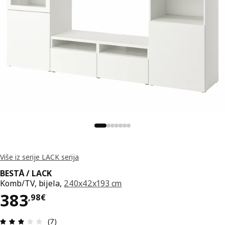
Više iz serije LACK serija
BESTÅ / LACK
Komb/TV, bijela,
240x42x193 cm
Cijena 383,98€
383
,
98
€
Ocjena i recenzija: 3 od 5 zvjezdica. Ukupno rece
(7)