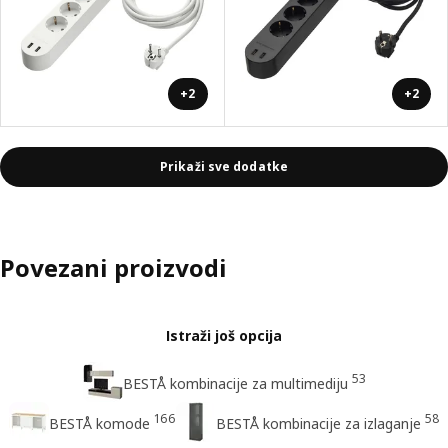
+2
+2
Prikaži sve dodatke
Povezani proizvodi
Istraži još opcija
53
BESTÅ kombinacije za multimediju
166
58
BESTÅ komode
BESTÅ kombinacije za izlaganje