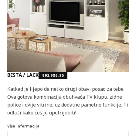
BESTÅ / LACK
993.986.85
Katkad je lijepo da netko drugi obavi posao za tebe.
Ova gotova kombinacija obuhvaća TV klupu, zidne
police i dvije vitrine, uz dodatne pametne funkcije. Ti
odluči kako ćeš je upotrijebiti!
Više informacija