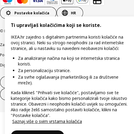
Postavke kolačića
HR
Ti upravljaš kolačićima koji se koriste.
© Inter IKEA Systems B.V 1999-2026
IKEA.hr zajedno s digitalnim partnerima koristi kolačiće na
ovoj stranici. Neki su strogo neophodni za rad internetske
Zaštita privatnosti
Kako koristimo kolačiće (Cookies)
Uvjeti poslovanja
stranice, ali u nastavku su navedeni neobavezni kolačići:
Podaci o tvrtki IKEA Hrvatska
Etično otkrivanje sigurnosnih nedostataka
Za analiziranje načina na koji se internetska stranica
koristi.
Digitalna pristupačnost
Za personalizaciju stranice.
Za svrhe oglašavanja (marketinškog ili za društvene
Jednostrani raskid ugovora
mreže).
Kada klikneš "Prihvati sve kolačiće", postavljamo sve te
Jednostrani raskid ugovora za usluge
kategorije kolačića kako bismo personalizirali tvoje iskustvo
stranice. Obavezni i neophodni kolačići uvijek su omogućeni.
Ako radije želiš samostalno postaviti kolačiće, klikni na
"Postavke kolačića".
Saznaj više o svim vrstama kolačića