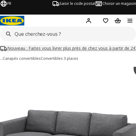
FR
Saisir le code postal
Choisir un magasin
Mon compte
Favoris
Panier
Nouveau : Faites vous livrer plus près de chez vous à partir de 2€
…
Canapés convertibles
Convertibles 3 places
images de VIMLE
les images