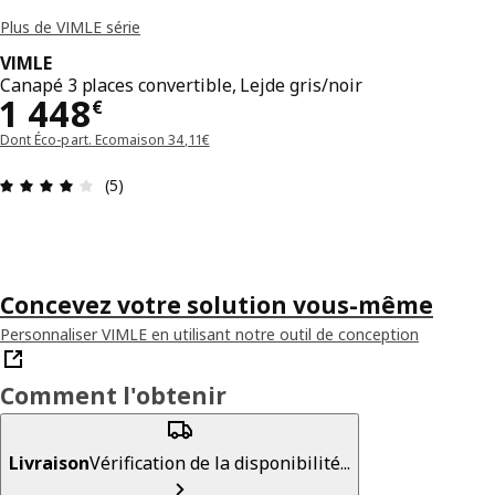
Plus de VIMLE série
VIMLE
Canapé 3 places convertible, Lejde gris/noir
Prix 1448€
1 448
€
Dont Éco-part. Ecomaison 34,11€
Avis: 4 sur 5 étoiles Nombre total d'avis: 5
(5)
Concevez votre solution vous-même
Personnaliser VIMLE en utilisant notre outil de conception
Comment l'obtenir
Livraison
Vérification de la disponibilité...