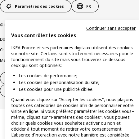
Paramètres des cookies
FR
© Inter IKEA Systems B.V 1999-2026
Continuer sans accepter
Vous contrôlez les cookies
Documents juridiques et informations légales
IKEA France et ses partenaires digitaux utilisent des cookies
Charte de protection des données
Politique relative aux cookies
sur notre site. Certains sont strictement nécessaires pour le
fonctionnement du site mais vous trouverez ci- dessous
Mentions légales
Alertes fraude
Rappel produit
Accessibilité : non conforme
ceux qui sont optionnels:
Les cookies de performance;
Formulaire de rétractation – produits
Les cookies de personnalisation du site;
Les cookies pour une publicité ciblée.
Formulaire de rétractation – services
Quand vous cliquez sur "Accepter les cookies", nous plaçons
toutes ces catégories de cookies afin de personnaliser votre
visite en ligne. Si vous préférez paramétrer les cookies vous–
même, cliquez sur "Paramètres des cookies". Vous pouvez
choisir quels cookies vous souhaitez activer ou non et
décider à tout moment de retirer votre consentement.
L’absence d’interaction avec notre bannière est considérée