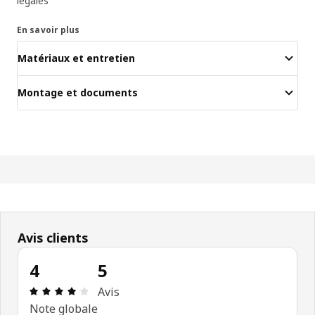
légales
En savoir plus
Matériaux et entretien
Montage et documents
Avis clients
4
5
Avis: 4 sur 5 étoiles Nombre total d'avis: 5
Avis
Note globale