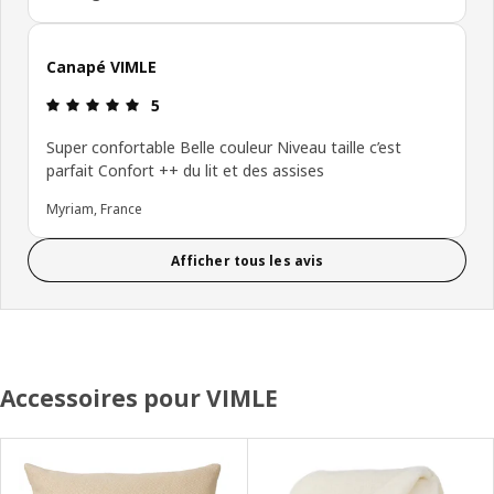
Canapé VIMLE
Avis: 5 sur 5 étoiles
5
Super confortable Belle couleur Niveau taille c’est
parfait Confort ++ du lit et des assises
Myriam, France
Afficher tous les avis
Accessoires pour VIMLE