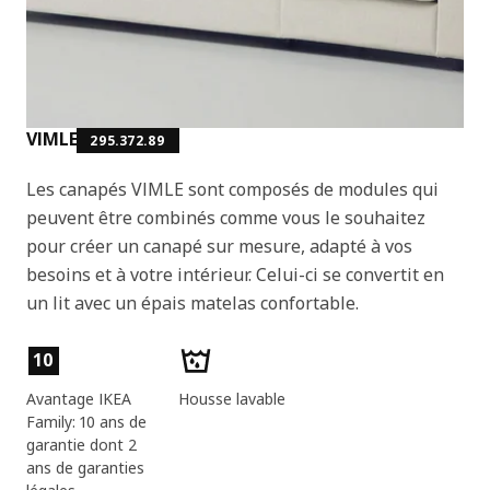
VIMLE
295.372.89
Les canapés VIMLE sont composés de modules qui
peuvent être combinés comme vous le souhaitez
pour créer un canapé sur mesure, adapté à vos
besoins et à votre intérieur. Celui-ci se convertit en
un lit avec un épais matelas confortable.
Caractéristiques du produit
10
Avantage IKEA
Housse lavable
Family: 10 ans de
garantie dont 2
ans de garanties