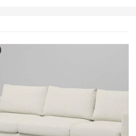
 Canapé 3 places convertible, Djuparp gris foncé
 vidéo présente le processus d’assemblage, d’utilisation et de démon