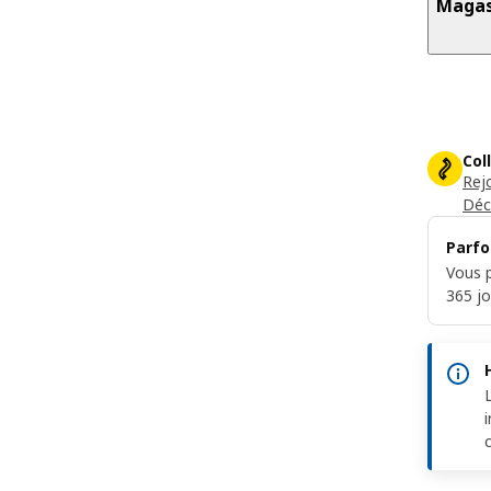
Magas
Col
Rej
Déc
Parfo
Vous p
365 jo