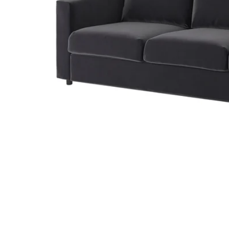
Image zoomed out, normal view