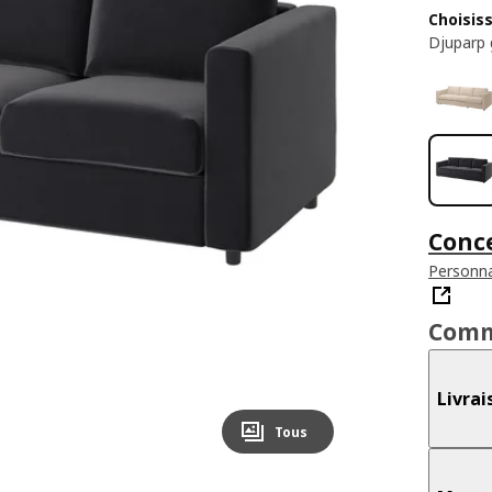
Choisis
Djuparp 
Conc
Personna
Comm
Livrai
Tous