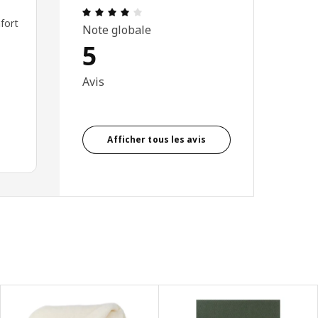
Avis: 4 sur 5 étoiles Nombre total d'av
nfort
Note globale
5
Avis
Afficher tous les avis