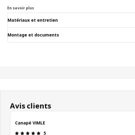
En savoir plus
Matériaux et entretien
Montage et documents
Avis clients
Canapé VIMLE
Avis: 5 sur 5 étoiles
5