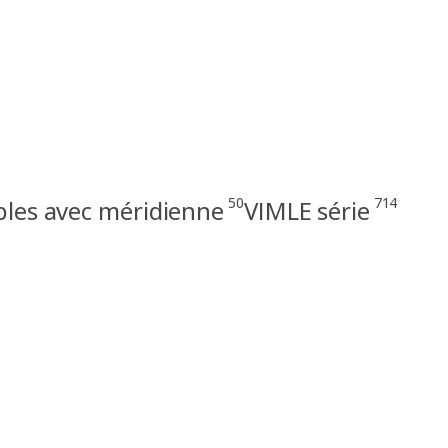
50
714
bles avec méridienne
VIMLE série