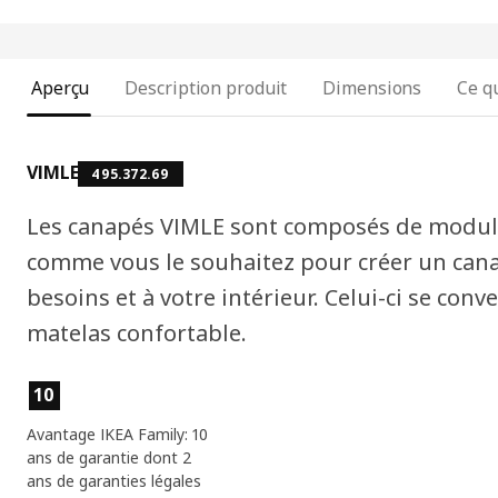
Aperçu
Description produit
Dimensions
Ce qu
VIMLE
495.372.69
Les canapés VIMLE sont composés de modul
comme vous le souhaitez pour créer un cana
besoins et à votre intérieur. Celui-ci se conve
matelas confortable.
Caractéristiques du produit
10
Avantage IKEA Family: 10
ans de garantie dont 2
ans de garanties légales