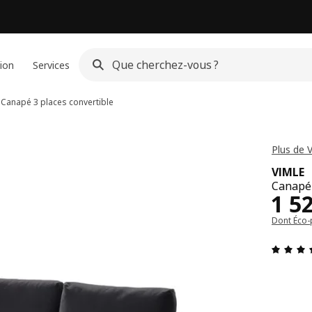
ion
Services
Canapé 3 places convertible
Plus de 
VIMLE
Canapé 
Pri
1 5
Dont Éco-