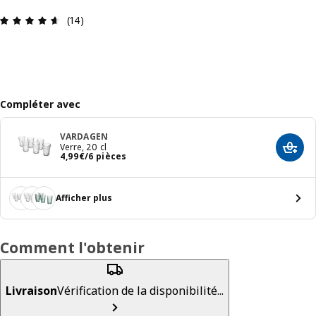
Avis: 4.6 sur 5 étoiles Nombre total d'avis: 14
(14)
Compléter avec
VARDAGEN
Verre, 20 cl
Ajout
Prix 4,99€/6 pièces
4
,
99
€
/6 pièces
Afficher plus
Comment l'obtenir
Livraison
Vérification de la disponibilité...