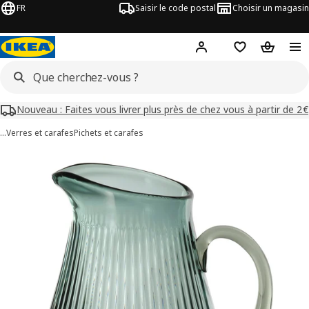
FR
Saisir le code postal
Choisir un magasin
Mon compte
Favoris
Panier
Nouveau : Faites vous livrer plus près de chez vous à partir de 2€
…
Verres et carafes
Pichets et carafes
images de VARDAGEN
les images