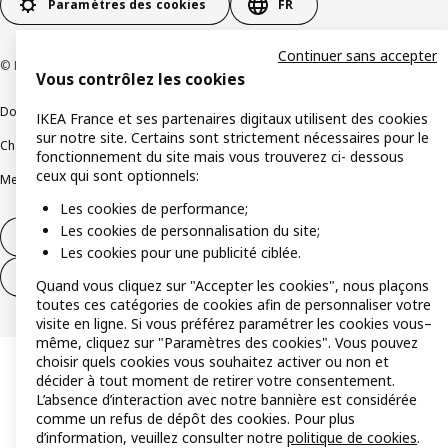
Paramètres des cookies
FR
Continuer sans accepter
© Inter IKEA Systems B.V 1999-2026
Vous contrôlez les cookies
Documents juridiques et informations légales
IKEA France et ses partenaires digitaux utilisent des cookies
sur notre site. Certains sont strictement nécessaires pour le
Charte de protection des données
Politique relative aux cookies
fonctionnement du site mais vous trouverez ci- dessous
ceux qui sont optionnels:
Mentions légales
Alertes fraude
Rappel produit
Accessibilité : non conforme
Les cookies de performance;
Les cookies de personnalisation du site;
Formulaire de rétractation – produits
Les cookies pour une publicité ciblée.
Formulaire de rétractation – services
Quand vous cliquez sur "Accepter les cookies", nous plaçons
toutes ces catégories de cookies afin de personnaliser votre
visite en ligne. Si vous préférez paramétrer les cookies vous–
même, cliquez sur "Paramètres des cookies". Vous pouvez
choisir quels cookies vous souhaitez activer ou non et
décider à tout moment de retirer votre consentement.
L’absence d’interaction avec notre bannière est considérée
comme un refus de dépôt des cookies. Pour plus
d’information, veuillez consulter notre
politique de cookies
.