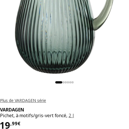
Plus de VARDAGEN série
VARDAGEN
Pichet, à motifs/gris-vert foncé,
2 l
Prix 19,99€
19
,
99
€