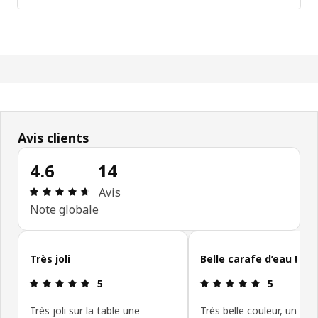
Avis clients
4.6
14
Avis: 4.6 sur 5 étoiles Nombre total d'avis: 14
Avis
Note globale
Ignorer les avis clients
Très joli
Belle carafe d’eau !
Avis: 5 sur 5 étoiles
Avis: 5 sur 5
5
5
Très joli sur la table une
Très belle couleur, un peu