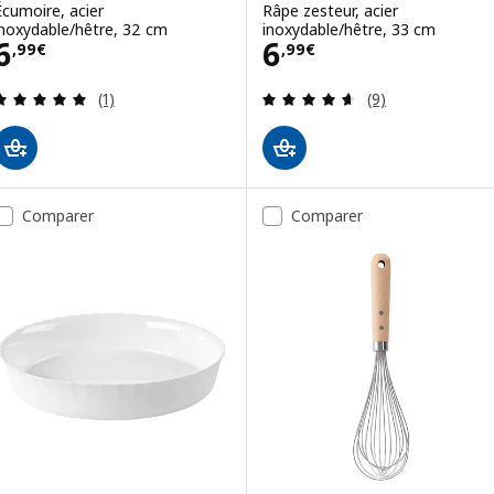
Écumoire, acier
Râpe zesteur, acier
inoxydable/hêtre, 32 cm
inoxydable/hêtre, 33 cm
Prix 6,99€
Prix 6,99€
6
6
,
99
€
,
99
€
Révision: 5 hors de 5 étoiles. Nombre total de c
Révision: 4.6 ho
(1)
(9)
Comparer
Comparer