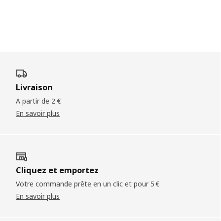
Skip listing
mode alimentaire. Fabriqué en aluminium anodisé durable, vous
pouvez également compter sur VARDAGEN pour durer.
Livraison
A partir de 2 €
En savoir plus
Cliquez et emportez
Votre commande prête en un clic et pour 5 €
En savoir plus