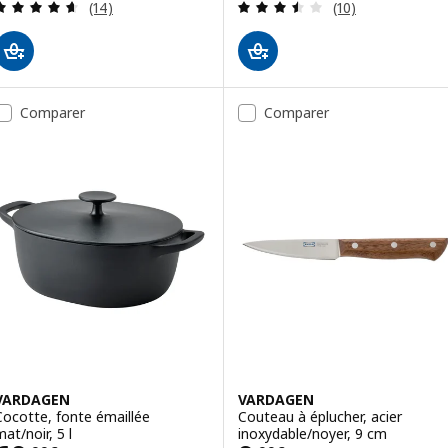
Révision: 4.6 hors de 5 étoiles. Nombre total de 
Révision: 3.5 ho
(14)
(10)
Comparer
Comparer
VARDAGEN
VARDAGEN
Cocotte, fonte émaillée
Couteau à éplucher, acier
at/noir, 5 l
inoxydable/noyer, 9 cm