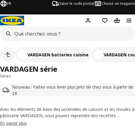
FR
Saisir le code postal
Choisir un magasin
Mon compte
Favoris
Panier
VARDAGEN batteries cuisine
VARDAGEN co
VARDAGEN série
Séries
Nouveau : Faites vous livrer plus près de chez vous à partir de
2€
Avec les éléments de base des ustensiles de cuisson et les moules à
pâtisserie VARDAGEN, vous pouvez reprendre des recettes
anciennes et nouvelles. Le plat de cuisson de conception
En savoir plus
traditionnelle est parfait pour une utilisation quotidienne et peut
vous aider à préparer les plats préférés de la famille ou la dernière