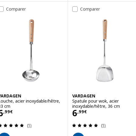
Comparer
Comparer
VARDAGEN
VARDAGEN
Louche, acier inoxydable/hêtre,
Spatule pour wok, acier
33 cm
inoxydable/hêtre, 36 cm
Prix 6,99€
Prix 6,99€
6
6
,
99
€
,
99
€
Révision: 5 hors de 5 étoiles. Nombre total de c
Révision: 5 hors
(1)
(1)