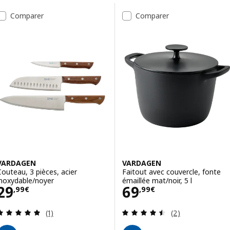
Passer aux résultats
Liste des résultats
Comparer
Comparer
VARDAGEN
VARDAGEN
Couteau, 3 pièces, acier
Faitout avec couvercle, fonte
inoxydable/noyer
émaillée mat/noir, 5 l
Prix 29,99€
Prix 69,99€
29
69
,
99
€
,
99
€
Révision: 5 hors de 5 étoiles. Nombre total de c
Révision: 4.5 ho
(1)
(2)