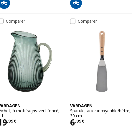
Comparer
Comparer
VARDAGEN
VARDAGEN
Pichet, à motifs/gris-vert foncé,
Spatule, acier inoxydable/hêtre,
 l
30 cm
Prix 19,99€
Prix 6,99€
19
6
,
99
€
,
99
€