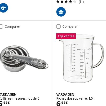
Révision: 4.3 ho
(11)
Comparer
Comparer
Top ventes
VARDAGEN
VARDAGEN
Cuillères-mesures, lot de 5
Pichet doseur, verre, 1.0 l
Prix 5,99€
Prix 6,99€
5
6
,
99
€
,
99
€