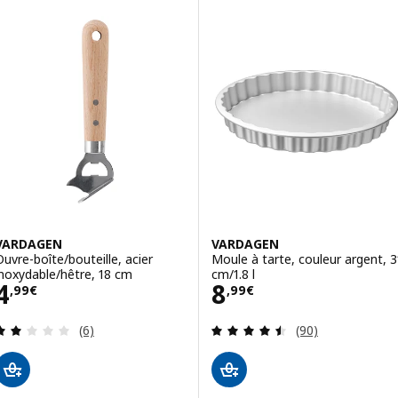
VARDAGEN
VARDAGEN
Ouvre-boîte/bouteille, acier
Moule à tarte, couleur argent, 3
inoxydable/hêtre, 18 cm
cm/1.8 l
Prix 4,99€
Prix 8,99€
4
8
,
99
€
,
99
€
Révision: 2 hors de 5 étoiles. Nombre total de c
Révision: 4.5 ho
(6)
(90)