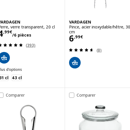
VARDAGEN
VARDAGEN
Verre, verre transparent, 20 cl
Pince, acier inoxydable/hêtre, 3
Prix 4,99€/6 pièces
4
cm
,
99
€
/6 pièces
Prix 6,99€
6
,
99
€
Révision: 4.8 hors de 5 étoiles. Nombre total de 
(393)
Révision: 4.6 ho
(8)
lus d'options
VARDAGEN
31 cl
43 cl
Comparer
Comparer