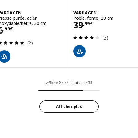
VARDAGEN
VARDAGEN
Presse-purée, acier
Poêle, fonte, 28 cm
Prix 39,99€
39
inoxydable/hêtre, 30 cm
,
99
€
Prix 6,99€
6
,
99
€
Révision: 3.9 ho
(7)
Révision: 5 hors de 5 étoiles. Nombre total de c
(2)
Affiche 24 résultats sur 33
Afficher plus