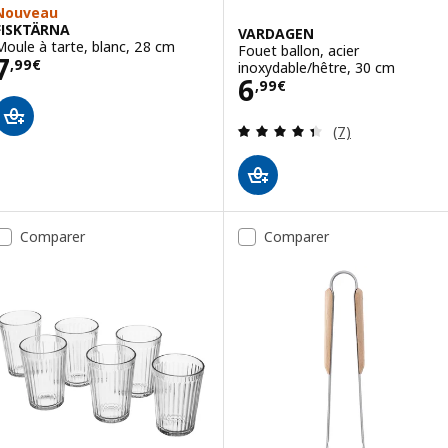
Nouveau
FISKTÄRNA
VARDAGEN
Moule à tarte, blanc, 28 cm
Fouet ballon, acier
Prix 7,99€
7
,
99
€
inoxydable/hêtre, 30 cm
Prix 6,99€
6
,
99
€
Révision: 4.4 ho
(7)
Comparer
Comparer