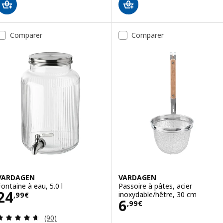
Comparer
Comparer
VARDAGEN
VARDAGEN
Fontaine à eau, 5.0 l
Passoire à pâtes, acier
Prix 24,99€
24
inoxydable/hêtre, 30 cm
,
99
€
Prix 6,99€
6
,
99
€
Révision: 4.6 hors de 5 étoiles. Nombre total de 
(90)