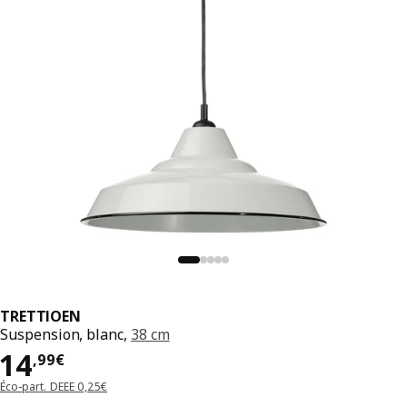
TRETTIOEN
Suspension, blanc,
38 cm
Prix 14,99€
14
,
99
€
Éco-part. DEEE 0,25€