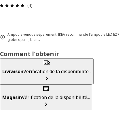
Avis: 5 sur 5 étoiles Nombre total d'avis: 4
(4)
Ampoule vendue séparément. IKEA recommande l'ampoule LED E27
globe opalin, blanc.
Comment l'obtenir
Livraison
Vérification de la disponibilité...
Magasin
Vérification de la disponibilité...