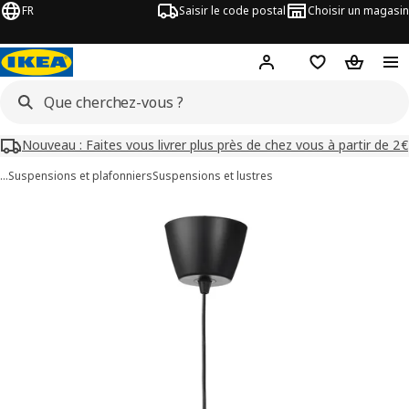
FR
Saisir le code postal
Choisir un magasin
Mon compte
Favoris
Panier
Nouveau : Faites vous livrer plus près de chez vous à partir de 2€
…
Suspensions et plafonniers
Suspensions et lustres
images de TRETTIOEN
les images