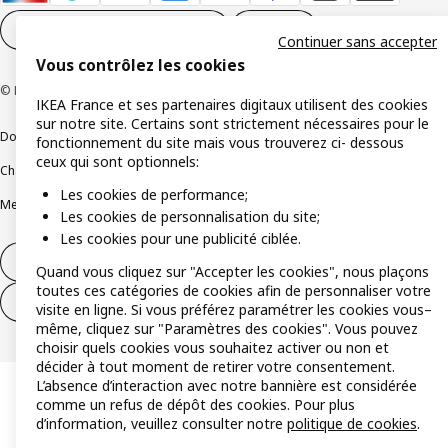
Paramètres des cookies
FR
Continuer sans accepter
Vous contrôlez les cookies
© Inter IKEA Systems B.V 1999-2026
IKEA France et ses partenaires digitaux utilisent des cookies
sur notre site. Certains sont strictement nécessaires pour le
Documents juridiques et informations légales
fonctionnement du site mais vous trouverez ci- dessous
ceux qui sont optionnels:
Charte de protection des données
Politique relative aux cookies
Les cookies de performance;
Mentions légales
Alertes fraude
Rappel produit
Accessibilité : non conforme
Les cookies de personnalisation du site;
Les cookies pour une publicité ciblée.
Formulaire de rétractation – produits
Quand vous cliquez sur "Accepter les cookies", nous plaçons
toutes ces catégories de cookies afin de personnaliser votre
Formulaire de rétractation – services
visite en ligne. Si vous préférez paramétrer les cookies vous–
même, cliquez sur "Paramètres des cookies". Vous pouvez
choisir quels cookies vous souhaitez activer ou non et
décider à tout moment de retirer votre consentement.
L’absence d’interaction avec notre bannière est considérée
comme un refus de dépôt des cookies. Pour plus
d’information, veuillez consulter notre
politique de cookies
.