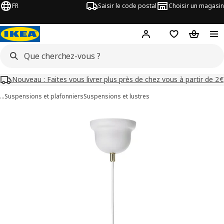
FR
Saisir le code postal
Choisir un magasin
Mon compte
Favoris
Panier
Nouveau : Faites vous livrer plus près de chez vous à partir de 2€
…
Suspensions et plafonniers
Suspensions et lustres
images de SKIVTOFS
les images