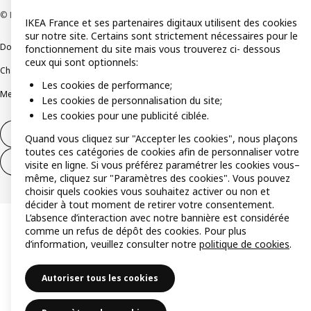
© Inter IKEA Systems B.V 1999-2026
IKEA France et ses partenaires digitaux utilisent des cookies
sur notre site. Certains sont strictement nécessaires pour le
Documents juridiques et informations légales
fonctionnement du site mais vous trouverez ci- dessous
ceux qui sont optionnels:
Charte de protection des données
Politique relative aux cookies
Les cookies de performance;
Mentions légales
Alertes fraude
Rappel produit
Accessibilité : non conforme
Les cookies de personnalisation du site;
Les cookies pour une publicité ciblée.
Formulaire de rétractation – produits
Quand vous cliquez sur "Accepter les cookies", nous plaçons
toutes ces catégories de cookies afin de personnaliser votre
Formulaire de rétractation – services
visite en ligne. Si vous préférez paramétrer les cookies vous–
même, cliquez sur "Paramètres des cookies". Vous pouvez
choisir quels cookies vous souhaitez activer ou non et
décider à tout moment de retirer votre consentement.
L’absence d’interaction avec notre bannière est considérée
comme un refus de dépôt des cookies. Pour plus
d’information, veuillez consulter notre
politique de cookies
.
Autoriser tous les cookies