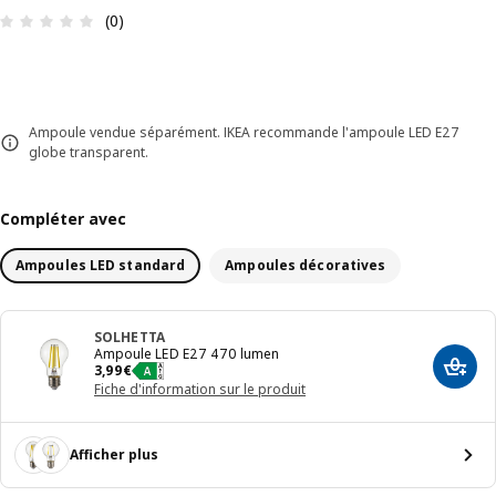
Avis: 0 sur 5 étoiles Nombre total d'avis: 0
(0)
Ampoule vendue séparément. IKEA recommande l'ampoule LED E27
globe transparent.
Compléter avec
Ampoules LED standard
Ampoules décoratives
SOLHETTA
Ampoule LED E27 470 lumen
Prix 3,99€
3
,
99
€
Ajout
Fiche d'information sur le produit
Afficher plus