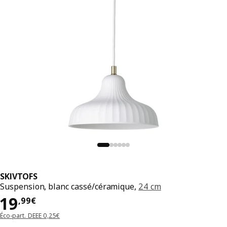
SKIVTOFS
Suspension, blanc cassé/céramique,
24 cm
Prix 19,99€
19
,
99
€
Éco-part. DEEE 0,25€