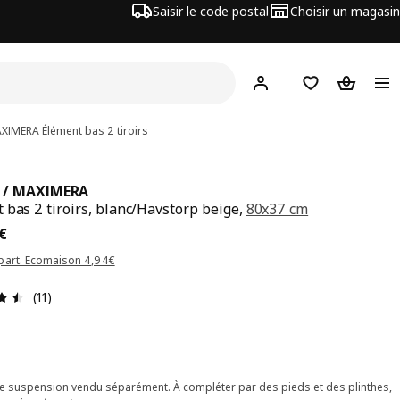
Saisir le code postal
Choisir un magasin
Mon compte
Favoris
Panier
AXIMERA
Élément bas 2 tiroirs
 / MAXIMERA
 bas 2 tiroirs, blanc/Havstorp beige,
80x37 cm
x 203€
€
part. Ecomaison 4,94€
Avis: 4.5 sur 5 étoiles Nombre total d'avis: 11
(11)
de suspension vendu séparément. À compléter par des pieds et des plinthes,