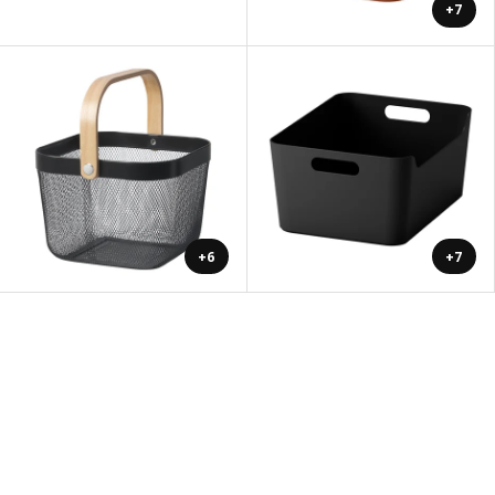
+7
+6
+7