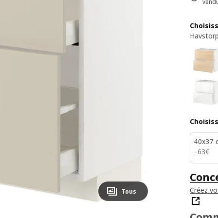
vend
Choisis
Havstorp
Choisis
40x37 
63€
−
63
€
Conce
Créez vo
Tous
Comm