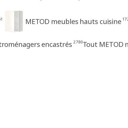
51
17
METOD meubles hauts cuisine
2780
troménagers encastrés
Tout METOD me