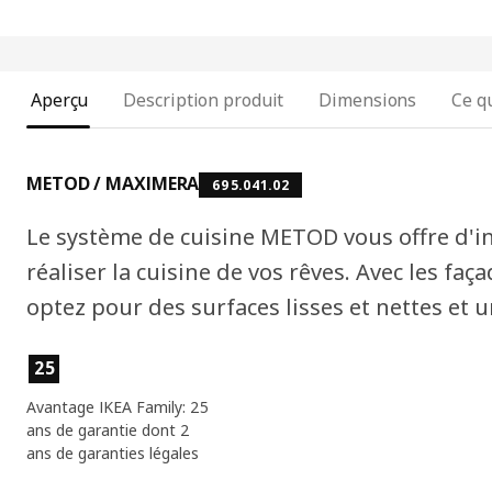
Aperçu
Description produit
Dimensions
Ce qu
METOD / MAXIMERA
695.041.02
Le système de cuisine METOD vous offre d'in
réaliser la cuisine de vos rêves. Avec les f
optez pour des surfaces lisses et nettes et 
Caractéristiques du produit
25
Avantage IKEA Family: 25
ans de garantie dont 2
ans de garanties légales