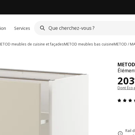
ion
Services
ETOD meubles de cuisine et façades
METOD meubles bas cuisine
METOD / M
METOD
Élément
Pri
203
Dont Éco-
Rail 