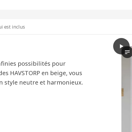
i est inclus
play
METOD
Da
finies possibilités pour
açades HAVSTORP en beige, vous
un style neutre et harmonieux.