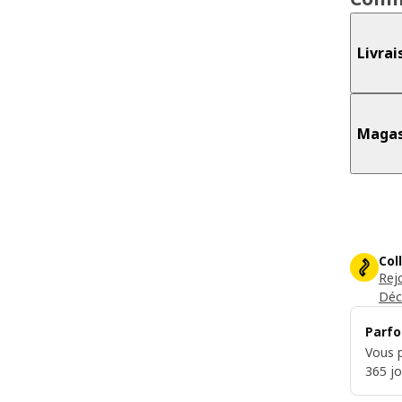
Livrai
Magas
Col
Rej
Déc
Parfo
Vous p
365 jo