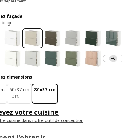
us séparément.
sez façade
 beige
+6
sez dimensions
cm
60x37 cm
80x37 cm
31€
−
31
€
vez votre cuisine
tre cuisine dans notre outil de conception
ent l'obtenir