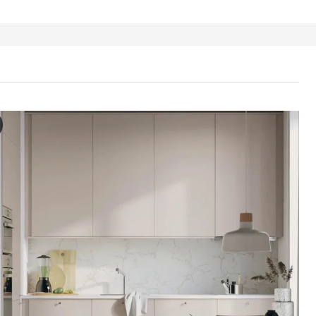
 / MAXIMERA Élément bas 2 tiroirs, blanc/Havstorp beige, 80x37 
ns la vidéo, nous voyons une démonstration d’une armoire basse METOD 