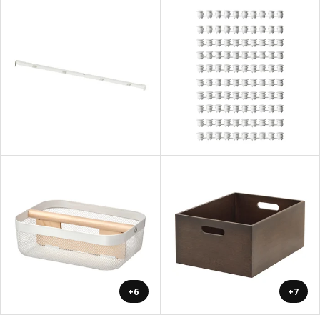
+6
+7