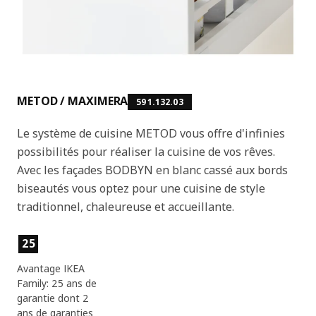
METOD / MAXIMERA
591.132.03
Le système de cuisine METOD vous offre d'infinies
possibilités pour réaliser la cuisine de vos rêves.
Avec les façades BODBYN en blanc cassé aux bords
biseautés vous optez pour une cuisine de style
traditionnel, chaleureuse et accueillante.
Caractéristiques du produit
25
Avantage IKEA
Family: 25 ans de
garantie dont 2
ans de garanties