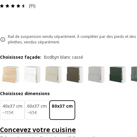
Avis: 4.5 sur 5 étoiles Nombre total d'avis: 11
(11)
Rail de suspension vendu séparément. À compléter par des pieds et des
plinthes, vendus séparément.
Choisissez façade
:
Bodbyn blanc cassé
Choisissez dimensions
40x37 cm
60x37 cm
80x37 cm
115€
65€
−
115
€
−
65
€
Concevez votre cuisine