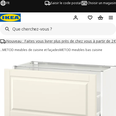
FR
Saisir le code postal
Choisir un magasin
Mon compte
Favoris
Panier
Nouveau : Faites vous livrer plus près de chez vous à partir de 2€
…
METOD meubles de cuisine et façades
METOD meubles bas cuisine
images de METOD / MAXIMERA
les images