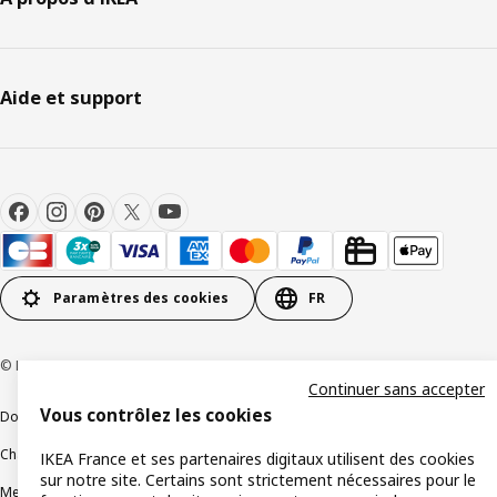
Aide et support
Paramètres des cookies
FR
© Inter IKEA Systems B.V 1999-2026
Continuer sans accepter
Vous contrôlez les cookies
Documents juridiques et informations légales
Charte de protection des données
Politique relative aux cookies
IKEA France et ses partenaires digitaux utilisent des cookies
sur notre site. Certains sont strictement nécessaires pour le
Mentions légales
Alertes fraude
Rappel produit
Accessibilité : non conforme