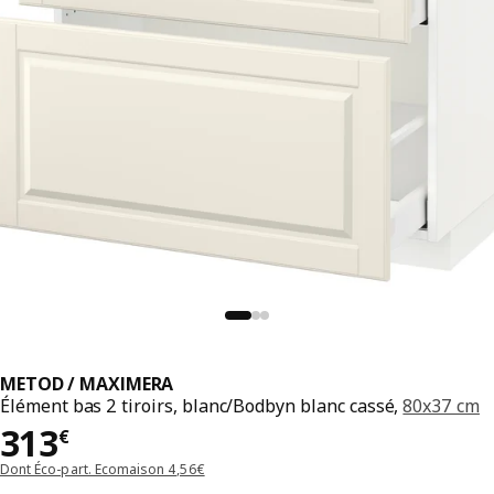
METOD / MAXIMERA
Élément bas 2 tiroirs, blanc/Bodbyn blanc cassé,
80x37 cm
Prix 313€
313
€
Dont Éco-part. Ecomaison 4,56€