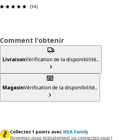
Avis: 4.9 sur 5 étoiles Nombre total d'avis: 34
(34)
Comment l'obtenir
Livraison
Vérification de la disponibilité...
Magasin
Vérification de la disponibilité...
Collectez 1 points avec
IKEA Family
Rejoignez-nous gratuitement ou connectez-vous
|