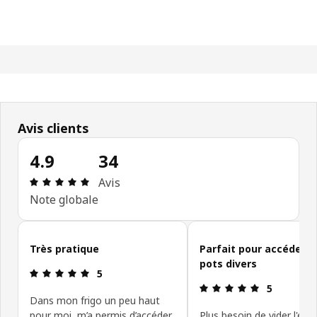
Avis clients
4.9
34
Avis: 4.9 sur 5 étoiles Nombre total d'avis: 34
Avis
Note globale
Ignorer les avis clients
Très pratique
Parfait pour accéder a
pots divers
Avis: 5 sur 5 étoiles
5
Avis: 5 sur 5
5
Dans mon frigo un peu haut
pour moi, m’a permis d’accéder
Plus besoin de vider l'éta