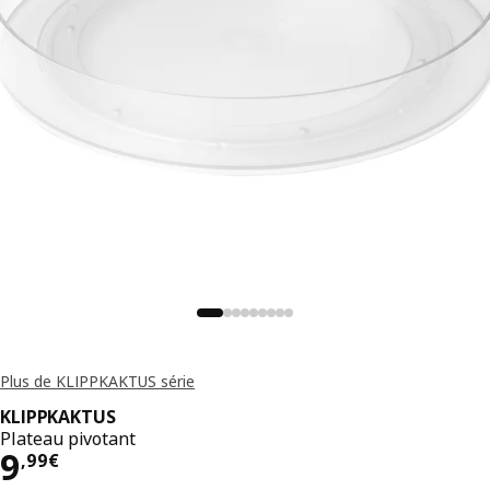
Plus de KLIPPKAKTUS série
KLIPPKAKTUS
Plateau pivotant
Prix 9,99€
9
,
99
€