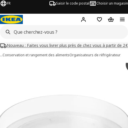
FR
Saisir le code postal
Choisir un magasin
Mon compte
Favoris
Panier
Nouveau : Faites vous livrer plus près de chez vous à partir de 2€
…
Conservation et rangement des aliments
Organisateurs de réfrigérateur
images de KLIPPKAKTUS
les images