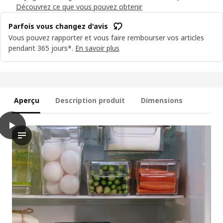
Découvrez ce que vous pouvez obtenir
Parfois vous changez d'avis
Vous pouvez rapporter et vous faire rembourser vos articles
pendant 365 jours*.
En savoir plus
Aperçu
Description produit
Dimensions
play
KLIPPKAKTUS Plateau pivotant
La vidéo montre une démonstration d’un produit nommé KLIPPKAK