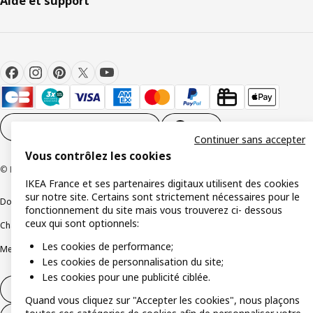
Aide et support
Paramètres des cookies
FR
Continuer sans accepter
Vous contrôlez les cookies
© Inter IKEA Systems B.V 1999-2026
IKEA France et ses partenaires digitaux utilisent des cookies
sur notre site. Certains sont strictement nécessaires pour le
Documents juridiques et informations légales
fonctionnement du site mais vous trouverez ci- dessous
ceux qui sont optionnels:
Charte de protection des données
Politique relative aux cookies
Les cookies de performance;
Mentions légales
Alertes fraude
Rappel produit
Accessibilité : non conforme
Les cookies de personnalisation du site;
Les cookies pour une publicité ciblée.
Formulaire de rétractation – produits
Quand vous cliquez sur "Accepter les cookies", nous plaçons