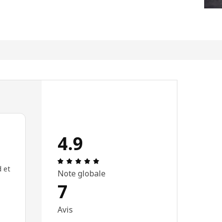
4.9
Avis: 4.9 sur 5 étoiles Nombre total d'
d et
Note globale
7
Avis