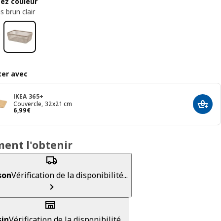
sez couleur
s brun clair
er avec
IKEA 365+
Couvercle, 32x21 cm
Ajout
Prix 6,99€
6
,
99
€
ent l'obtenir
son
Vérification de la disponibilité...
in
Vérification de la disponibilité...