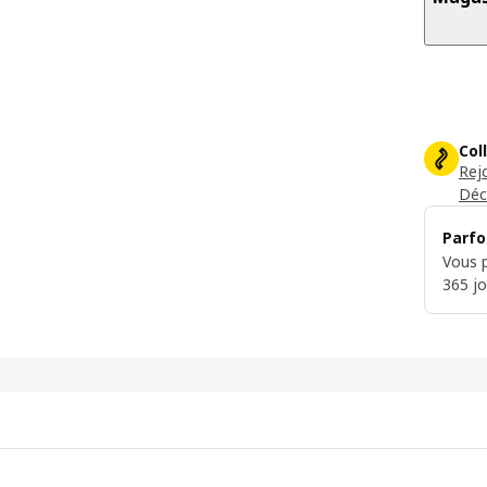
Col
Rej
Déc
Parfo
Vous p
365 jo