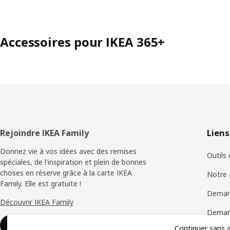
Accessoires pour IKEA 365+
Pied
Rejoindre IKEA Family
Liens
de
Donnez vie à vos idées avec des remises
Outils
spéciales, de l'inspiration et plein de bonnes
page
choses en réserve grâce à la carte IKEA
Notre 
Family. Elle est gratuite !
Deman
Découvrir IKEA Family
Demand
Rejoindre ou se connecter
Continuer sans 