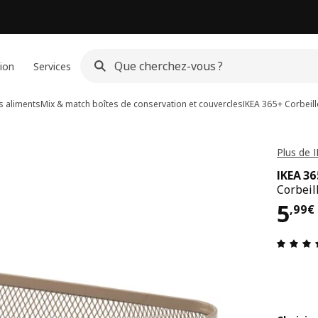
ion
Services
s aliments
Mix & match boîtes de conservation et couvercles
IKEA 365+
Corbeill
Plus de 
IKEA 3
Corbeil
Pri
5
,
99
€