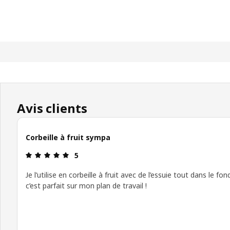
Avis clients
Corbeille à fruit sympa
Avis: 5 sur 5 étoiles
5
Je l’utilise en corbeille à fruit avec de l’essuie tout dans le fon
c’est parfait sur mon plan de travail !