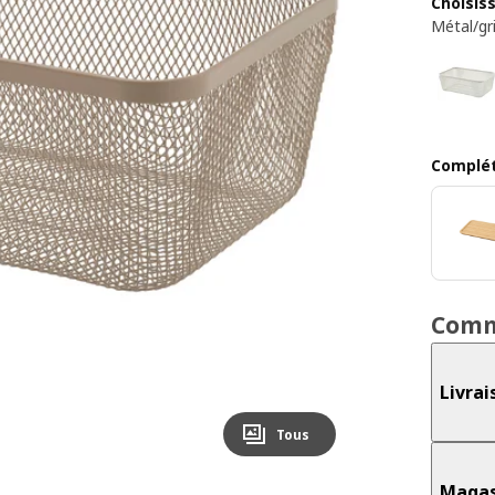
Choisis
Métal/gri
Complét
Comm
Livrai
Tous
Magas