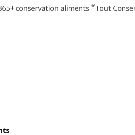
46
365+ conservation aliments
Tout Conser
nts