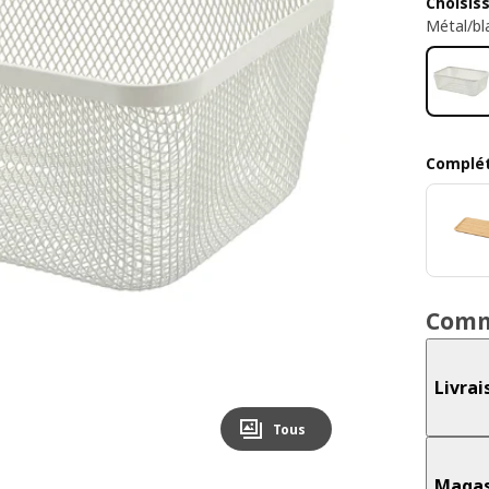
Choisis
Métal/bl
Complét
Comm
Livrai
Tous
Magas