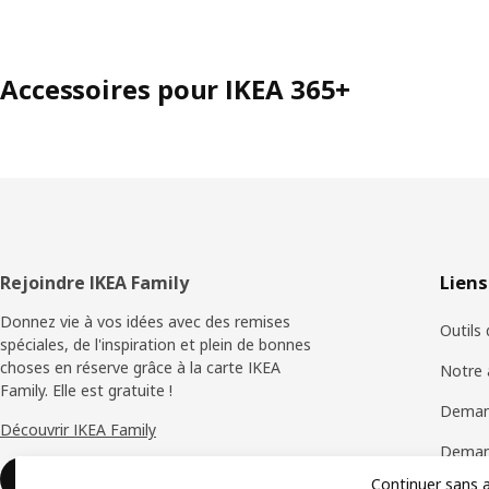
Accessoires pour IKEA 365+
Pied
Rejoindre IKEA Family
Liens
de
Donnez vie à vos idées avec des remises
Outils
spéciales, de l'inspiration et plein de bonnes
page
choses en réserve grâce à la carte IKEA
Notre 
Family. Elle est gratuite !
Deman
Découvrir IKEA Family
Demand
Rejoindre ou se connecter
Continuer sans 