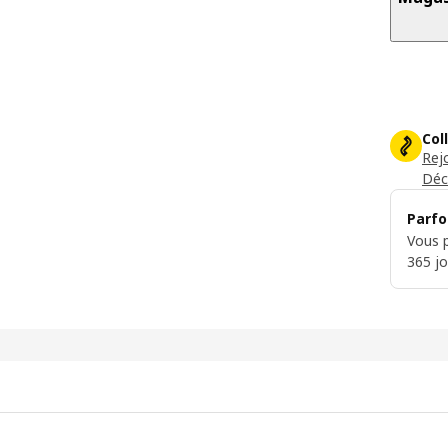
Col
Rej
Déc
Parfo
Vous p
365 jo