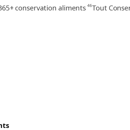
46
365+ conservation aliments
Tout Conser
nts