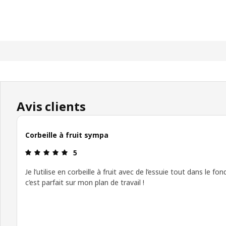
Avis clients
Corbeille à fruit sympa
Avis: 5 sur 5 étoiles
5
Je l’utilise en corbeille à fruit avec de l’essuie tout dans le fon
c’est parfait sur mon plan de travail !