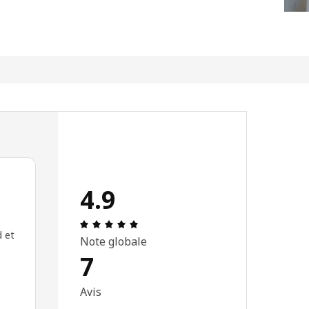
4.9
Avis: 4.9 sur 5 étoiles Nombre total d'
d et
Note globale
7
Avis