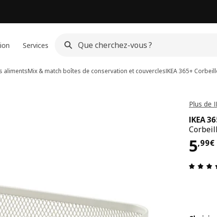
ion
Services
s aliments
Mix & match boîtes de conservation et couvercles
IKEA 365+
Corbeill
Plus de 
IKEA 3
Corbeil
Pri
5
,
99
€