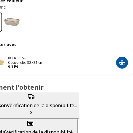
sez couleur
anc
er avec
IKEA 365+
Couvercle, 32x21 cm
Ajout
Prix 6,99€
6
,
99
€
ent l'obtenir
son
Vérification de la disponibilité...
in
Vérification de la disponibilité...