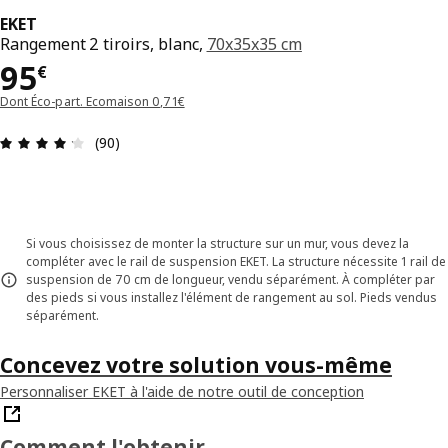
EKET
Rangement 2 tiroirs, blanc,
70x35x35 cm
Prix 95€
95
€
Dont Éco-part. Ecomaison 0,71€
Avis: 4.2 sur 5 étoiles Nombre total d'avis: 90
(90)
Si vous choisissez de monter la structure sur un mur, vous devez la
compléter avec le rail de suspension EKET. La structure nécessite 1 rail de
suspension de 70 cm de longueur, vendu séparément. À compléter par
des pieds si vous installez l'élément de rangement au sol. Pieds vendus
séparément.
Concevez votre solution vous-même
Personnaliser EKET à l'aide de notre outil de conception
Comment l'obtenir