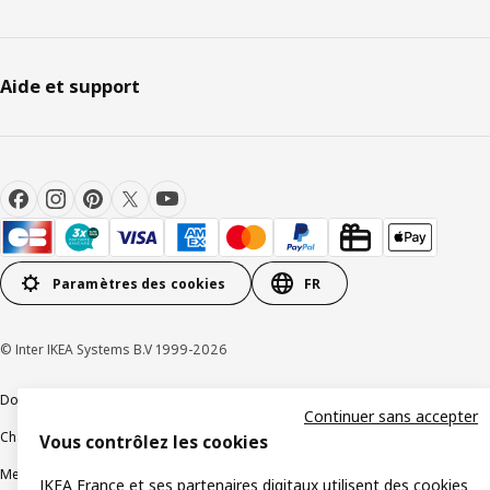
Aide et support
Paramètres des cookies
FR
© Inter IKEA Systems B.V 1999-2026
Documents juridiques et informations légales
Continuer sans accepter
Charte de protection des données
Politique relative aux cookies
Vous contrôlez les cookies
Mentions légales
Alertes fraude
Rappel produit
Accessibilité : non conforme
IKEA France et ses partenaires digitaux utilisent des cookies