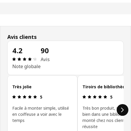
Avis clients
4.2
90
Avis: 4.2 sur 5 étoiles Nombre total d'avis: 90
Avis
Note globale
Ignorer les avis clients
Très jolie
Tiroirs de bibliothèque
Avis: 5 sur 5 étoiles
Avis: 5 sur 5
5
5
Facile à monter simple, utilisé
Très bon produit, s'intég
en coiffeuse a voir avec le
bien dans une bibliothèq
temps
monté chez nos clients 
réussite