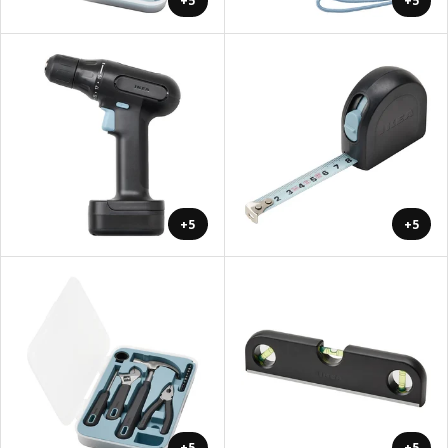
+5
+5
+5
+5
+5
+5