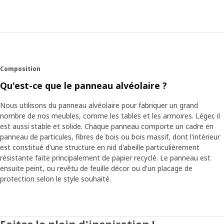
rend souvent visite à des clients, chez eux, afin
d’apprendre comment ils vivent au quotidien et de
comprendre quels types de rangements facilitent la vie à
la maison. Elle se souvient d’une famille de Copenhague
qui s’agrandissait un weekend sur deux avec la visite de la
fille d’un des parents, née d’une relation précédente. « Elle
n’avait pas de chambre à elle, mais la famille avait trouvé
Composition
une solution en lui installant un lit mezzanine dans le salon
Qu'est-ce que le panneau alvéolaire ?
avec un coffre posé au sol pour ses affaires personnelles.
»
Nous utilisons du panneau alvéolaire pour fabriquer un grand
nombre de nos meubles, comme les tables et les armoires. Léger, il
Des meubles modulaires pour les besoins
est aussi stable et solide. Chaque panneau comporte un cadre en
d’aujourd’hui
panneau de particules, fibres de bois ou bois massif, dont l'intérieur
est constitué d'une structure en nid d'abeille particulièrement
Aujourd’hui, il est évident que l’on déménage plus souvent,
résistante faite principalement de papier recyclé. Le panneau est
comme Petra quand elle était jeune. « Le problème est
ensuite peint, ou revêtu de feuille décor ou d'un placage de
que la plupart des meubles de rangement ne sont pas du
protection selon le style souhaité.
tout adaptables. Ils ne peuvent pas être modifiés après un
déménagement ou quand de nouveaux besoins
apparaissent. Résultat, le rangement n’est pas optimal et il
est plus difficile de savoir où on a rangé telle ou telle
chose. » Ces constats ont poussé Petra et ses collègues à