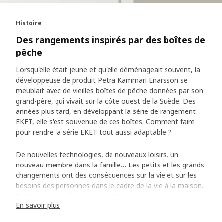
Histoire
Des rangements inspirés par des boîtes de
pêche
Lorsqu'elle était jeune et qu'elle déménageait souvent, la
développeuse de produit Petra Kammari Enarsson se
meublait avec de vieilles boîtes de pêche données par son
grand-père, qui vivait sur la côte ouest de la Suède. Des
années plus tard, en développant la série de rangement
EKET, elle s'est souvenue de ces boîtes. Comment faire
pour rendre la série EKET tout aussi adaptable ?
De nouvelles technologies, de nouveaux loisirs, un
nouveau membre dans la famille… Les petits et les grands
changements ont des conséquences sur la vie et sur les
besoins des personnes dans le cadre de la vie à la maison.
Surtout en ce qui concerne toutes ces choses pour
En savoir plus
lesquelles il faut trouver de la place. Petra Kammari
Enarsson est développeuse de produits chez IKEA. Elle