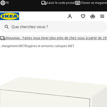
FR
Saisir le code postal
Choisir un magasin
Mon compte
Favoris
Panier
Nouveau : Faites vous livrer plus près de chez vous à partir de 2€
…
Rangement EKET
Étagères et armoires cubiques EKET
images de EKET
les images