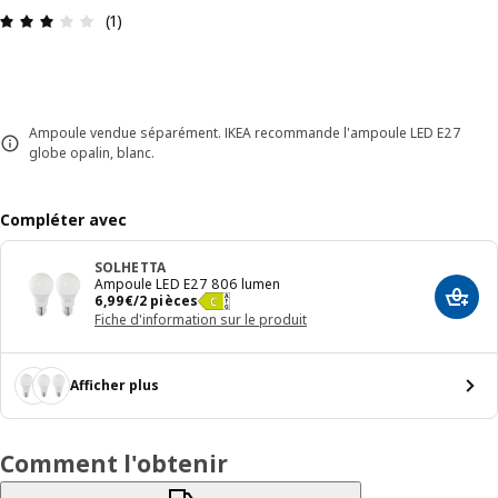
Avis: 3 sur 5 étoiles Nombre total d'avis: 1
(1)
Ampoule vendue séparément. IKEA recommande l'ampoule LED E27
globe opalin, blanc.
Compléter avec
SOLHETTA
Ampoule LED E27 806 lumen
Prix 6,99€/2 pièces
6
,
99
€
/2 pièces
Ajout
Fiche d'information sur le produit
Afficher plus
Comment l'obtenir