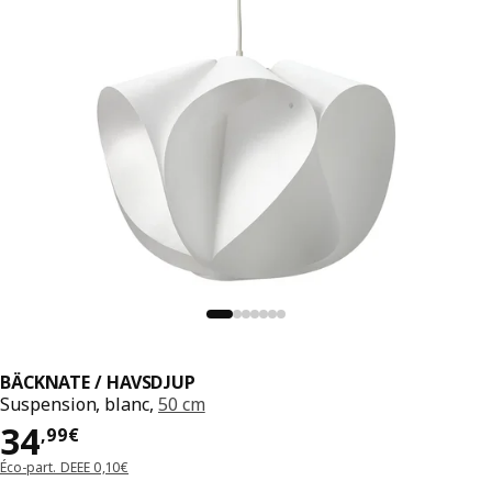
BÄCKNATE / HAVSDJUP
Suspension, blanc,
50 cm
Prix 34,99€
34
,
99
€
Éco-part. DEEE 0,10€