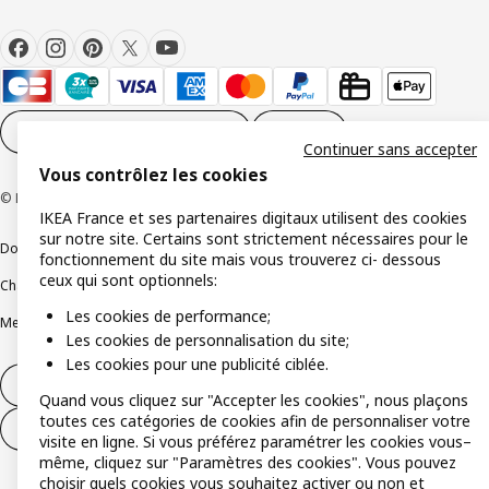
Paramètres des cookies
FR
Continuer sans accepter
Vous contrôlez les cookies
© Inter IKEA Systems B.V 1999-2026
IKEA France et ses partenaires digitaux utilisent des cookies
sur notre site. Certains sont strictement nécessaires pour le
Documents juridiques et informations légales
fonctionnement du site mais vous trouverez ci- dessous
ceux qui sont optionnels:
Charte de protection des données
Politique relative aux cookies
Les cookies de performance;
Mentions légales
Alertes fraude
Rappel produit
Accessibilité : non conforme
Les cookies de personnalisation du site;
Les cookies pour une publicité ciblée.
Formulaire de rétractation – produits
Quand vous cliquez sur "Accepter les cookies", nous plaçons
toutes ces catégories de cookies afin de personnaliser votre
Formulaire de rétractation – services
visite en ligne. Si vous préférez paramétrer les cookies vous–
même, cliquez sur "Paramètres des cookies". Vous pouvez
choisir quels cookies vous souhaitez activer ou non et