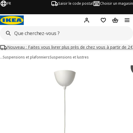
FR
Saisir le code postal
Choisir un magasin
Mon compte
Favoris
Panier
Nouveau : Faites vous livrer plus près de chez vous à partir de 2€
…
Suspensions et plafonniers
Suspensions et lustres
images de BÄCKNATE / HAVSDJUP
les images