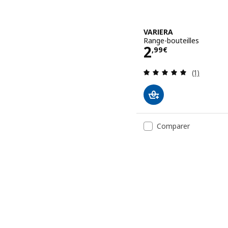
VARIERA
Range-bouteilles
Prix 2,99€
2
,
99
€
Révision: 
(1)
Comparer