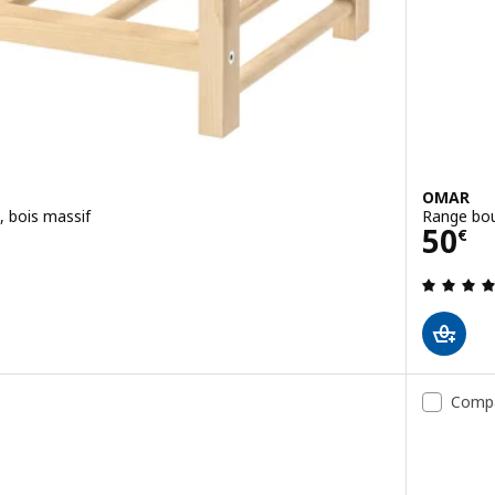
OMAR
, bois massif
Range bou
Prix
50
€
4.5 hors de 5 étoiles. Nombre total de commentaires:
Comp