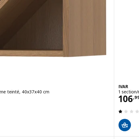
IVAR
rêne teinté, 40x37x40 cm
1 section/
Prix
106
,
9
4.5 hors de 5 étoiles. Nombre total de commentaires: