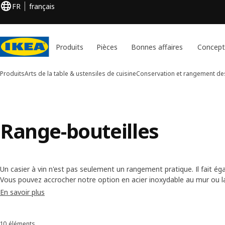
FR
français
Produits
Pièces
Bonnes affaires
Concept
Produits
Arts de la table & ustensiles de cuisine
Conservation et rangement de
Range-bouteilles
Un casier à vin n'est pas seulement un rangement pratique. Il fait ég
Vous pouvez accrocher notre option en acier inoxydable au mur ou l
casiers à vin en bois tiennent également sur une étagère. Ou placez-le
En savoir plus
uns sur les autres, jusqu'à une hauteur maximale de trois racks.
10 éléments