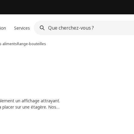
ion
Services
s aliments
Range-bouteilles
alement un affichage attrayant.
a placer sur une étagère. Nos
s sur le sol et empilez-les les