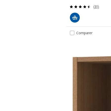
Révision: 
(31)
Comparer