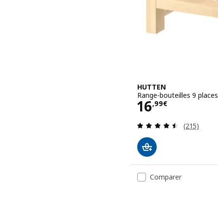
HUTTEN
Range-bouteilles 9 places
Prix 16,99€
16
,
99
€
Révision: 
(215)
Comparer