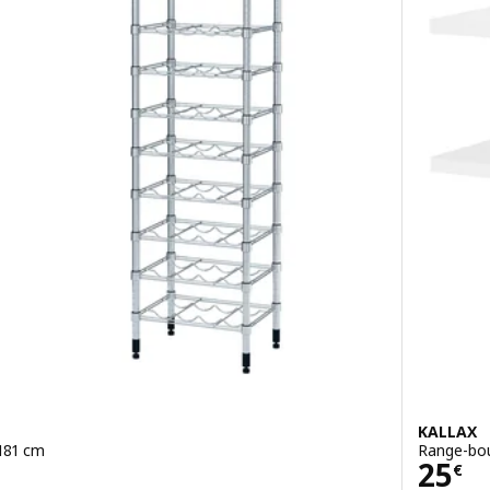
KALLAX
181 cm
Range-bou
Prix
25
€