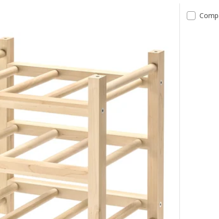
tats
Comp