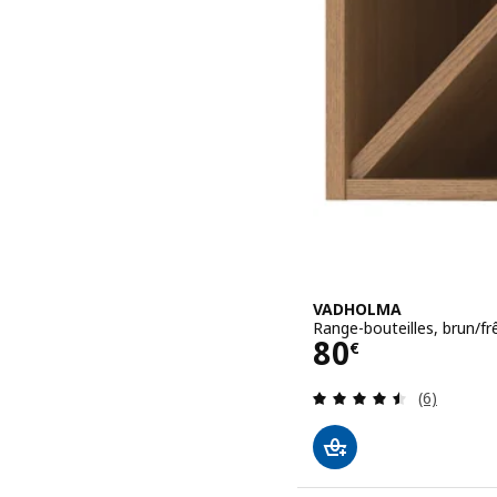
VADHOLMA
Range-bouteilles, brun/f
Prix 80€
80
€
Révision: 
(6)