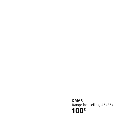
OMAR
Range bouteilles, 46x36x
Prix 100€
100
€