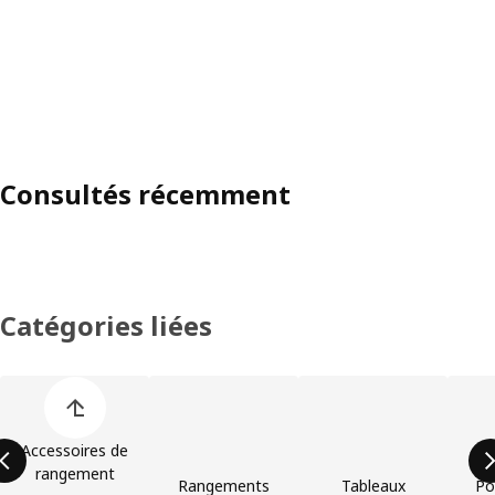
Consultés récemment
Catégories liées
Ignorer la liste des catégories de produits
Accessoires de
rangement
Rangements
Tableaux
Po