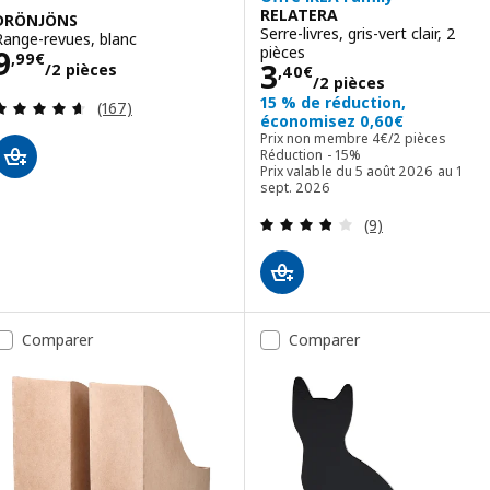
RELATERA
DRÖNJÖNS
Serre-livres, gris-vert clair, 2
Range-revues, blanc
Prix 9,99€/2 pièces
pièces
9
,
99
€
Prix 3,40€/2 pi
3
/2 pièces
,
40
€
/2 pièces
15 % de réduction,
Révision: 4.6 hors de 5 étoiles. Nombre total de 
(167)
économisez 0,60€
Prix non membre 4
Prix non membre
4
€
/2 pièces
Réduction - 15%
Prix valable du 5 août 2026 au 1
sept. 2026
Révision: 3.8 ho
(9)
Comparer
Comparer