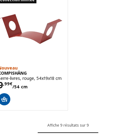
Nouveau
KOMPISHÄNG
Serre-livres, rouge, 54x19x18 cm
Prix 9,99€/54 cm
9
,
99
€
/54 cm
Affiche 9 résultats sur 9