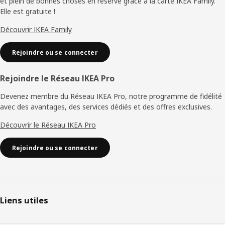
et plein de bonnes choses en réserve grâce à la carte IKEA Family.
page
Elle est gratuite !
Découvrir IKEA Family
Rejoindre ou se connecter
Rejoindre le Réseau IKEA Pro
Devenez membre du Réseau IKEA Pro, notre programme de fidélité
avec des avantages, des services dédiés et des offres exclusives.
Découvrir le Réseau IKEA Pro
Rejoindre ou se connecter
Liens utiles