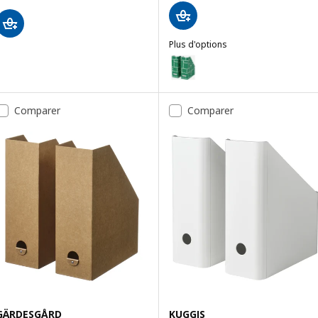
Plus d'options
FJÄDERHARV
Option : FJÄDERHARV, Range-rev
Option : FJÄDERHARV, Range-rev
Comparer
Comparer
GÄRDESGÅRD
KUGGIS