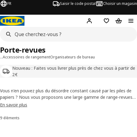
FR
Saisir le code postal
Choisir un magasin
Mon compte
Favoris
Panier
Porte-revues
…
Accessoires de rangement
Organisateurs de bureau
Nouveau : Faites vous livrer plus près de chez vous à partir de
2€
Vous n'en pouvez plus du désordre constant causé par les piles de
papiers ? Nous vous proposons une large gamme de range-revues
pour organiser vos magazines mais aussi vos factures, lettres etc.
En savoir plus
Nos range-revues sont parfaits sur un bureau, une étagère et dans
n'importe quelle pièce !
9 éléments
Trier et filtrer