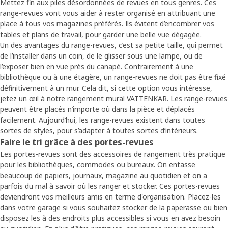
Mettez fin aux piles désordonnées de revues en tous genres. Ces
range-revues vont vous aider à rester organisé en attribuant une
place à tous vos magazines préférés. Ils évitent d’encombrer vos
tables et plans de travail, pour garder une belle vue dégagée.
Un des avantages du range-revues, c’est sa petite taille, qui permet
de l’installer dans un coin, de le glisser sous une lampe, ou de
l’exposer bien en vue près du canapé. Contrairement à une
bibliothèque ou à une étagère, un range-revues ne doit pas être fixé
définitivement à un mur. Cela dit, si cette option vous intéresse,
jetez un œil à notre rangement mural VATTENKAR. Les range-revues
peuvent être placés n’importe où dans la pièce et déplacés
facilement. Aujourd’hui, les range-revues existent dans toutes
sortes de styles, pour s’adapter à toutes sortes d’intérieurs.
Faire le tri grâce à des portes-revues
Les portes-revues sont des accessoires de rangement très pratique
pour les
bibliothèques
, commodes ou
bureaux
. On entasse
beaucoup de papiers, journaux, magazine au quotidien et on a
parfois du mal à savoir où les ranger et stocker. Ces portes-revues
deviendront vos meilleurs amis en terme d'organisation. Placez-les
dans votre garage si vous souhaitez stocker de la paperasse ou bien
disposez les à des endroits plus accessibles si vous en avez besoin