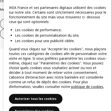
Charte de protection des données
Politique relative aux cookies
IKEA France et ses partenaires digitaux utilisent des cookies
Mentions légales
Alertes fraude
Rappel produit
Accessibilité : non conforme
sur notre site. Certains sont strictement nécessaires pour le
fonctionnement du site mais vous trouverez ci- dessous
ceux qui sont optionnels:
Formulaire de rétractation – produits
Les cookies de performance;
Formulaire de rétractation – services
Les cookies de personnalisation du site;
Les cookies pour une publicité ciblée.
Quand vous cliquez sur "Accepter les cookies", nous plaçons
toutes ces catégories de cookies afin de personnaliser votre
visite en ligne. Si vous préférez paramétrer les cookies vous–
même, cliquez sur "Paramètres des cookies". Vous pouvez
choisir quels cookies vous souhaitez activer ou non et
décider à tout moment de retirer votre consentement.
L’absence d’interaction avec notre bannière est considérée
comme un refus de dépôt des cookies. Pour plus
d’information, veuillez consulter notre
politique de cookies
.
Autoriser tous les cookies