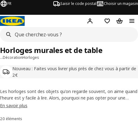
FR
Saisir le code postal
Choisir un magasin
Mon compte
Favoris
Panier
Horloges murales et de table
…
Décoration
Horloges
Nouveau : Faites vous livrer plus près de chez vous à partir de
2€
Les horloges sont des objets qu'on regarde souvent, on aime quand
l'heure est y facile à lire. Alors, pourquoi ne pas opter pour une
horloge qui allie look et précision à fixer au mur ou poser sur un
En savoir plus
meuble ? De style classique ou original, de grande ou de petite taille,
notre assortiment comporte plusieurs modèles d'horloge dont un
20 éléments
Trier et filtrer
répondra à vos besoins. Il vous suffit de prendre quelques minutes
pour trouver l'horloge qui vous conviendra le mieux.