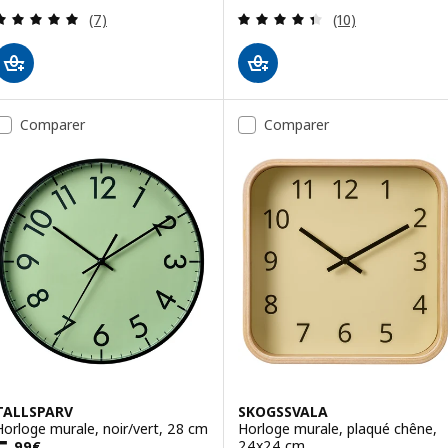
Révision: 5 hors de 5 étoiles. Nombre total de c
Révision: 4.4 ho
(7)
(10)
Comparer
Comparer
TALLSPARV
SKOGSSVALA
Horloge murale, noir/vert, 28 cm
Horloge murale, plaqué chêne,
24x24 cm
,
99
€