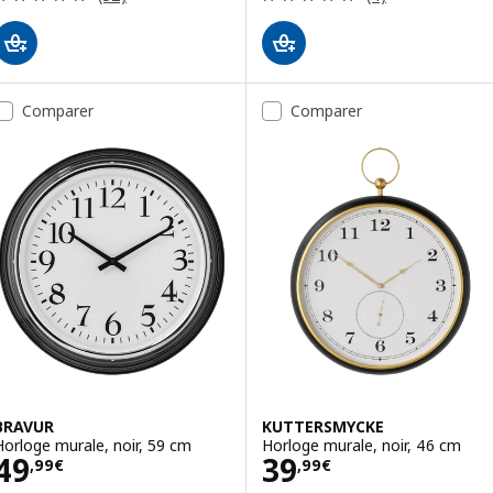
Comparer
Comparer
BRAVUR
KUTTERSMYCKE
Horloge murale, noir, 59 cm
Horloge murale, noir, 46 cm
Prix 49,99€
Prix 39,99€
49
39
,
99
€
,
99
€