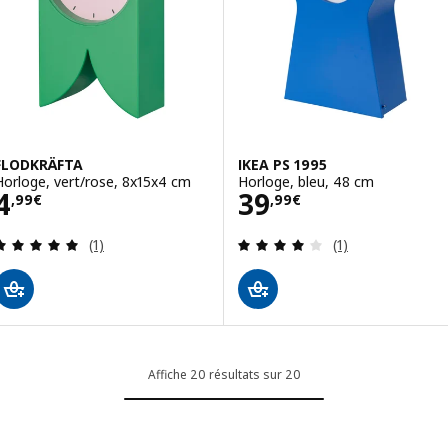
FLODKRÄFTA
IKEA PS 1995
Horloge, vert/rose, 8x15x4 cm
Horloge, bleu, 48 cm
Prix 4,99€
Prix 39,99€
4
39
,
99
€
,
99
€
Révision: 5 hors de 5 étoiles. Nombre total de c
Révision: 4 hors
(1)
(1)
Affiche 20 résultats sur 20