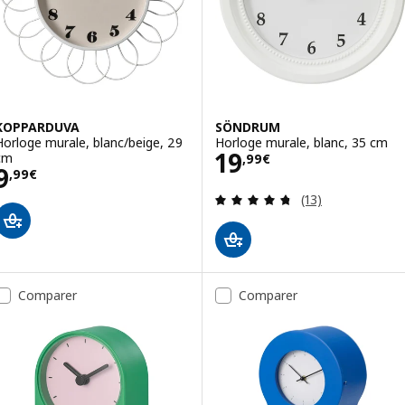
KOPPARDUVA
SÖNDRUM
Horloge murale, blanc/beige, 29
Horloge murale, blanc, 35 cm
Prix 19,99€
19
cm
,
99
€
Prix 9,99€
9
,
99
€
Révision: 4.7 ho
(13)
Comparer
Comparer