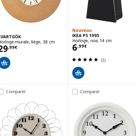
Nouveau
IKEA PS 1995
SVARTGÖK
Horloge, noir, 14 cm
Horloge murale, liège, 38 cm
Prix 6,99€
6
Prix 29,99€
29
,
99
€
,
99
€
Révision: 5 hors
(1)
Comparer
Comparer