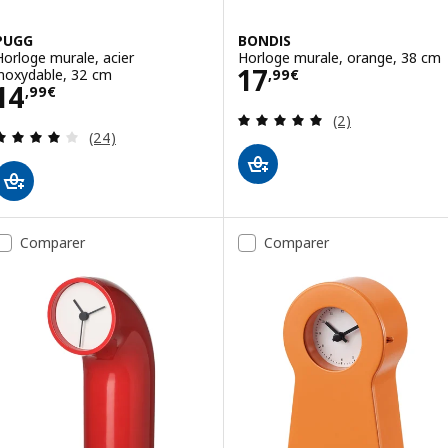
PUGG
BONDIS
Horloge murale, acier
Horloge murale, orange, 38 cm
Prix 17,99€
17
inoxydable, 32 cm
,
99
€
Prix 14,99€
14
,
99
€
Révision: 5 hors
(2)
Révision: 4.1 hors de 5 étoiles. Nombre total de 
(24)
Comparer
Comparer