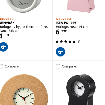
Nouveau
Nouveau
ÖRNVRÅK
IKEA PS 1995
Horloge av hygro-thermomètre,
Horloge, rose, 14 cm
Prix 6,99€
6
blanc, 8x3 cm
,
99
€
Prix 4,99€
4
,
99
€
Révision: 5 hors
(1)
Comparer
Comparer