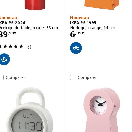
Nouveau
Nouveau
IKEA PS 2026
IKEA PS 1995
Horloge de table, rouge, 38 cm
Horloge, orange, 14 cm
Prix 39,99€
Prix 6,99€
39
6
,
99
€
,
99
€
Révision: 5 hors de 5 étoiles. Nombre total de c
(3)
Comparer
Comparer