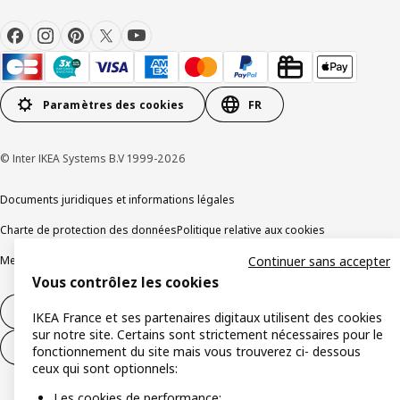
Paramètres des cookies
FR
© Inter IKEA Systems B.V 1999-2026
Documents juridiques et informations légales
Charte de protection des données
Politique relative aux cookies
Mentions légales
Alertes fraude
Rappel produit
Accessibilité : non conforme
Continuer sans accepter
Vous contrôlez les cookies
Formulaire de rétractation – produits
IKEA France et ses partenaires digitaux utilisent des cookies
sur notre site. Certains sont strictement nécessaires pour le
Formulaire de rétractation – services
fonctionnement du site mais vous trouverez ci- dessous
ceux qui sont optionnels:
Les cookies de performance;