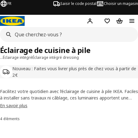
FR
Saisir le code postal
Choisir un magasin
Mon compte
Favoris
Panier
Éclairage de cuisine à pile
…
Éclairage intégré
Éclairage intégré dressing
Nouveau : Faites vous livrer plus près de chez vous à partir de
2€
Facilitez votre quotidien avec l’éclairage de cuisine à pile IKEA. Faciles
à installer sans travaux ni câblage, ces luminaires apportent une
lumière pratique là où vous en avez besoin : sous les meubles, dans
En savoir plus
les tiroirs ou à l’intérieur des placards. Une solution simple pour une
cuisine plus fonctionnelle.
4 éléments
Trier et filtrer