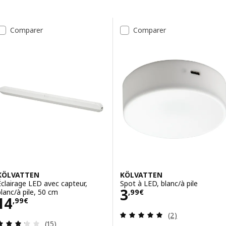
Passer aux résultats
Liste des résultats
Comparer
Comparer
KÖLVATTEN
KÖLVATTEN
Éclairage LED avec capteur,
Spot à LED, blanc/à pile
Prix 3,99€
3
blanc/à pile, 50 cm
,
99
€
Prix 14,99€
14
,
99
€
Révision: 5 hors
(2)
Révision: 3.2 hors de 5 étoiles. Nombre total de 
(15)