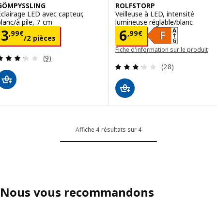
GÖMPYSSLING
ROLFSTORP
Éclairage LED avec capteur,
Veilleuse à LED, intensité
blanc/à pile, 7 cm
lumineuse réglable/blanc
Prix 3,99€/2 pièces
Prix 6,99€
3
6
,
99
€
,
99
€
/2 pièces
Fiche d'information sur le produit
Révision: 3.3 hors de 5 étoiles. Nombre total de 
(9)
(Une nouvelle fenêtre va s'ouvrir)
Révision: 3.2 ho
(28)
Affiche 4 résultats sur 4
Nous vous recommandons