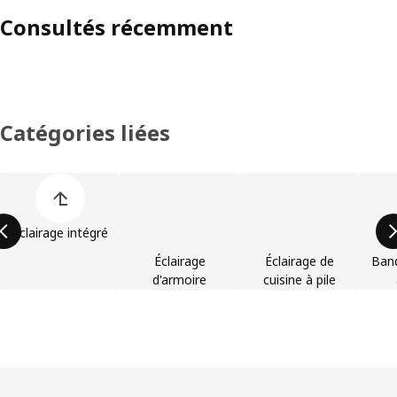
Consultés récemment
Catégories liées
Ignorer la liste des catégories de produits
Éclairage intégré
Éclairage
Éclairage de
Ban
d'armoire
cuisine à pile