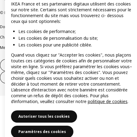
IKEA France et ses partenaires digitaux utilisent des cookies
sur notre site. Certains sont strictement nécessaires pour le
© Inter IKEA Systems B.V 1999-2026
fonctionnement du site mais vous trouverez ci- dessous
ceux qui sont optionnels:
Documents juridiques et informations légales
Les cookies de performance;
Charte de protection des données
Politique relative aux cookies
Les cookies de personnalisation du site;
Les cookies pour une publicité ciblée.
Mentions légales
Alertes fraude
Rappel produit
Accessibilité : non conforme
Quand vous cliquez sur "Accepter les cookies", nous plaçons
toutes ces catégories de cookies afin de personnaliser votre
Formulaire de rétractation – produits
visite en ligne. Si vous préférez paramétrer les cookies vous–
même, cliquez sur "Paramètres des cookies". Vous pouvez
Formulaire de rétractation – services
choisir quels cookies vous souhaitez activer ou non et
décider à tout moment de retirer votre consentement.
L’absence d’interaction avec notre bannière est considérée
comme un refus de dépôt des cookies. Pour plus
d’information, veuillez consulter notre
politique de cookies
.
Autoriser tous les cookies
Paramètres des cookies