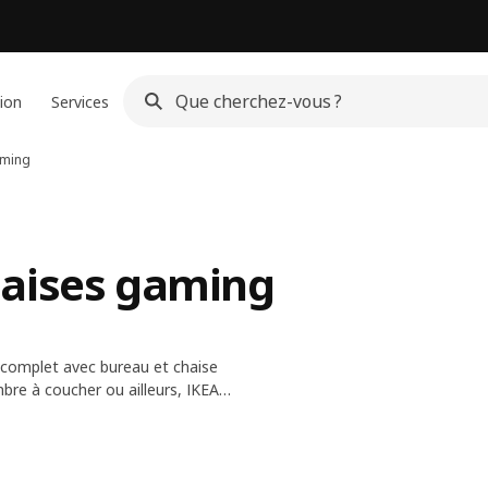
ion
Services
aming
haises gaming
 complet avec bureau et chaise
bre à coucher ou ailleurs, IKEA
tous les espaces, ont un look