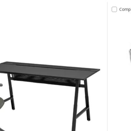
tats
Comp