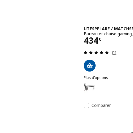
UTESPELARE / MATCHS
Bureau et chaise gaming, 
Prix 434€
434
€
Révision: 
(1)
Plus d'options
UTESPELARE / MATCHSPEL
Option : UTESPELARE / M
Comparer