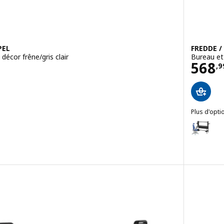
PEL
FREDDE /
décor frêne/gris clair
Bureau et 
Prix
568
,
9
5 hors de 5 étoiles. Nombre total de commentaires:
Plus d'opti
FREDDE / S
Option : F
ATCHSPEL, Bureau et chaise gaming, noir