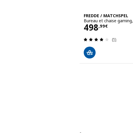
FREDDE / MATCHSPEL
Bureau et chaise gaming,
Prix 498,99
498
,
99
€
Révision: 
(1)