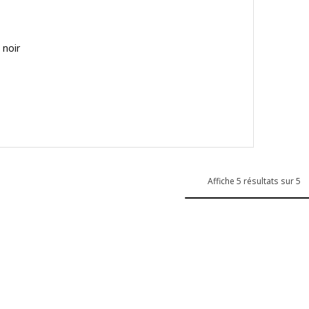
 noir
€
4 hors de 5 étoiles. Nombre total de commentaires:
Affiche 5 résultats sur 5