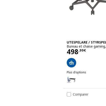
UTESPELARE / STYRSPE
Bureau et chaise gaming, 
Prix 498,99
498
,
99
€
Plus d'options
UTESPELARE / STYRSPEL
Option : UTESPELARE / STY
Comparer