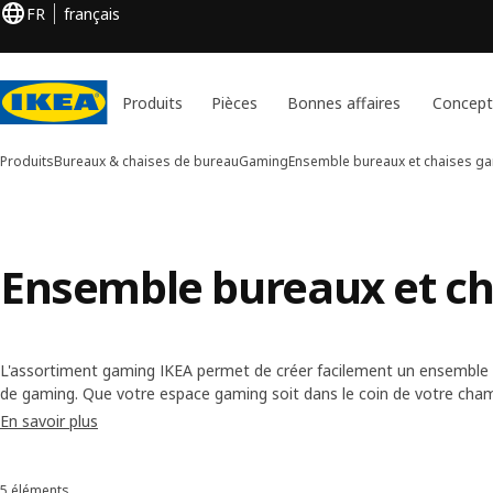
FR
français
Produits
Pièces
Bonnes affaires
Concept
Produits
Bureaux & chaises de bureau
Gaming
Ensemble bureaux et chaises g
Ensemble bureaux et c
L'assortiment gaming IKEA permet de créer facilement un ensemble
de gaming. Que votre espace gaming soit dans le coin de votre cham
propose des bureaux, chaises et combos de gaming qui s’adaptent à 
En savoir plus
fabuleux et s’harmonisent avec le reste de la déco.
5 éléments