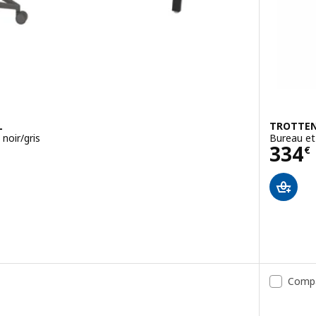
L
TROTTEN
noir/gris
Bureau et 
€
Prix
334
€
RSPEL, Bureau et chaise gaming, noir bleu/gris clair
Comp