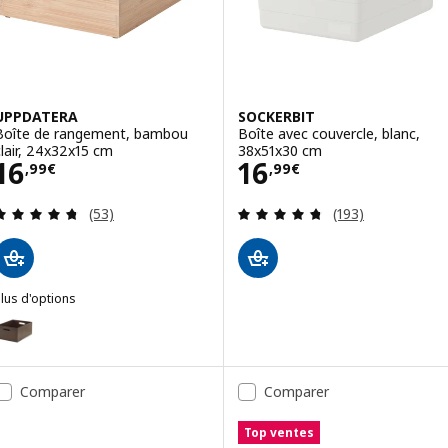
UPPDATERA
SOCKERBIT
Boîte de rangement, bambou
Boîte avec couvercle, blanc,
clair, 24x32x15 cm
38x51x30 cm
Prix 16,99€
Prix 16,99€
16
16
,
99
€
,
99
€
Révision: 4.7 hors de 5 étoiles. Nombre total de
Révision: 4.7 ho
(53)
(193)
lus d'options
UPPDATERA
Option : UPPDATERA, Boîte de rangement, bambou noir, 24x32x15 c
Comparer
Comparer
Top ventes