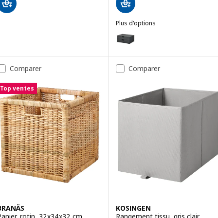
Plus d'options
FJÄDERHARV
Option : FJÄDERHARV, Mini-comm
Comparer
Comparer
Top ventes
BRANÄS
KOSINGEN
Panier, rotin, 32x34x32 cm
Rangement tissu, gris clair,