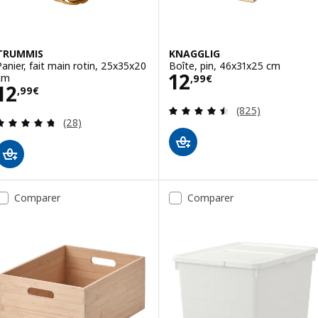
TRUMMIS
KNAGGLIG
Panier, fait main rotin, 25x35x20
Boîte, pin, 46x31x25 cm
Prix 12,99€
12
cm
,
99
€
Prix 12,99€
12
,
99
€
Révision: 4.5 ho
(825)
Révision: 4.7 hors de 5 étoiles. Nombre total de
(28)
Comparer
Comparer