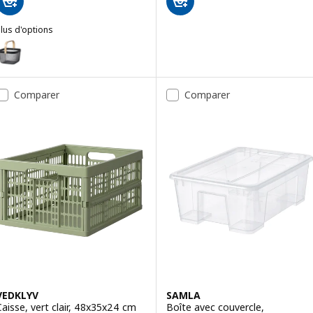
lus d'options
ISATORP
ption : RISATORP, Panier, gris foncé, 25x26x18 cm
ption : RISATORP, Panier, rouge vif, 25x26x18 cm
Comparer
Comparer
ption : RISATORP, Panier, rose, 25x26x18 cm
VEDKLYV
SAMLA
Caisse, vert clair, 48x35x24 cm
Boîte avec couvercle,