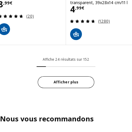
Prix 8,99€
8
transparent, 39x28x14 cm/11 l
,
99
€
Prix 4,99€
4
,
99
€
Révision: 4.7 hors de 5 étoiles. Nombre total de
(20)
Révision: 4.7 ho
(1280)
Affiche 24 résultats sur 152
Afficher plus
Nous vous recommandons