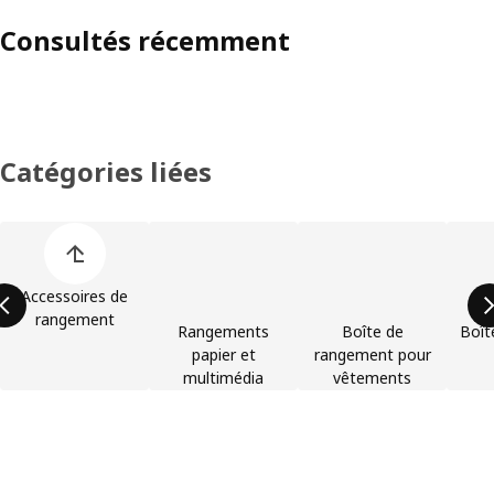
Consultés récemment
Catégories liées
Ignorer la liste des catégories de produits
Accessoires de
rangement
Rangements
Boîte de
Boît
papier et
rangement pour
multimédia
vêtements