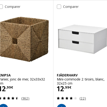
Comparer
Comparer
KNIPSA
FJÄDERHARV
Panier, jonc de mer, 32x33x32
Mini-commode 2 tiroirs, blanc,
cm
32x25 cm
Prix 12,99€
Prix 12,99€
12
12
,
99
€
,
99
€
Révision: 4.5 hors de 5 étoiles. Nombre total de 
Révision: 4.1 ho
(362)
(22)