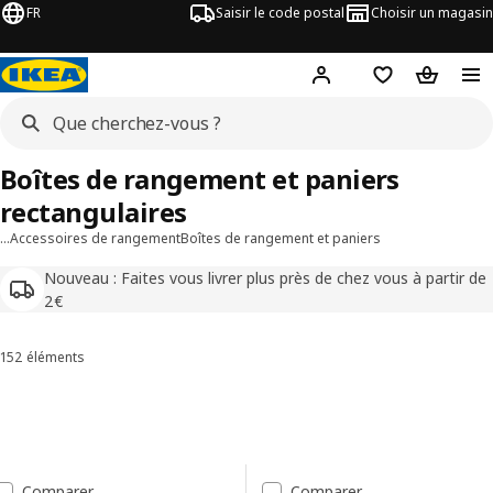
FR
Saisir le code postal
Choisir un magasin
Mon compte
Favoris
Panier
Boîtes de rangement et paniers
rectangulaires
…
Accessoires de rangement
Boîtes de rangement et paniers
Nouveau : Faites vous livrer plus près de chez vous à partir de
2€
152 éléments
Trier et filtrer
Passer aux résultats
Liste des résultats
Comparer
Comparer