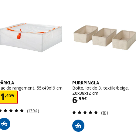
PÄRKLA
PURRPINGLA
Sac de rangement, 55x49x19 cm
Boîte, lot de 3, textile/beige,
20x38x12 cm
Prix 1,49€
1
,
49
€
Prix 6,99€
6
,
99
€
Révision: 4.8 hors de 5 étoiles. Nombre total de 
(1394)
Révision: 4.8 ho
(10)