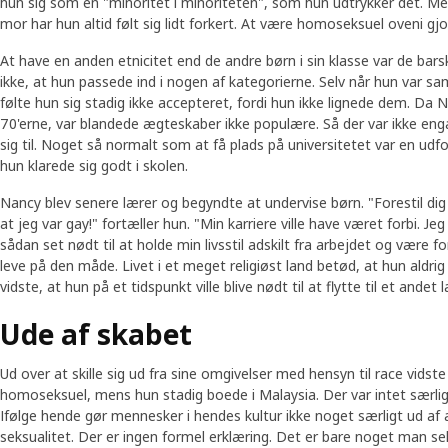
hun sig som en "minoritet i minoriteten", som hun udtrykker det. Med
mor har hun altid følt sig lidt forkert. At være homoseksuel oveni g
At have en anden etnicitet end de andre børn i sin klasse var de barsk
ikke, at hun passede ind i nogen af kategorierne. Selv når hun var s
følte hun sig stadig ikke accepteret, fordi hun ikke lignede dem. Da N
70'erne, var blandede ægteskaber ikke populære. Så der var ikke eng
sig til. Noget så normalt som at få plads på universitetet var en udf
hun klarede sig godt i skolen.
Nancy blev senere lærer og begyndte at undervise børn. "Forestil dig
at jeg var gay!" fortæller hun. "Min karriere ville have været forbi. Jeg
sådan set nødt til at holde min livsstil adskilt fra arbejdet og være f
leve på den måde. Livet i et meget religiøst land betød, at hun aldrig
vidste, at hun på et tidspunkt ville blive nødt til at flytte til et andet
Ude af skabet
Ud over at skille sig ud fra sine omgivelser med hensyn til race vidste
homoseksuel, mens hun stadig boede i Malaysia. Der var intet særligt
Ifølge hende gør mennesker i hendes kultur ikke noget særligt ud af 
seksualitet. Der er ingen formel erklæring. Det er bare noget man selv