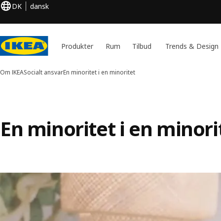
DK
dansk
Produkter
Rum
Tilbud
Trends & Design
Om IKEA
Socialt ansvar
En minoritet i en minoritet
En minoritet i en minori