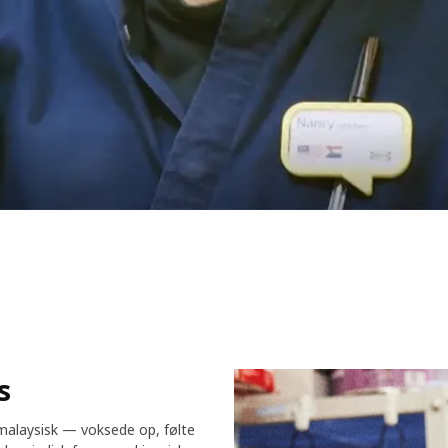
s
malaysisk — voksede op, følte