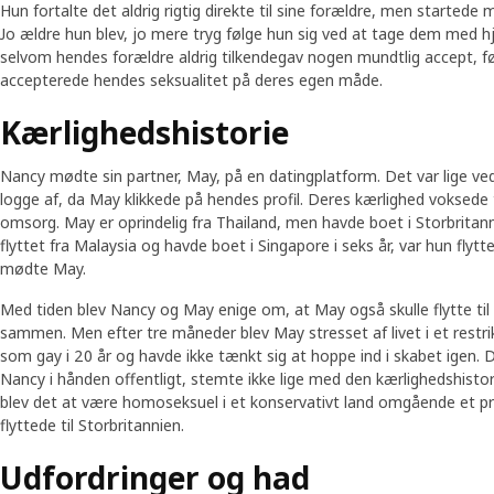
Hun fortalte det aldrig rigtig direkte til sine forældre, men started
Jo ældre hun blev, jo mere tryg følge hun sig ved at tage dem med hj
selvom hendes forældre aldrig tilkendegav nogen mundtlig accept, f
accepterede hendes seksualitet på deres egen måde.
Kærlighedshistorie
Nancy mødte sin partner, May, på en datingplatform. Det var lige ved 
logge af, da May klikkede på hendes profil. Deres kærlighed voksede 
omsorg. May er oprindelig fra Thailand, men havde boet i Storbritann
flyttet fra Malaysia og havde boet i Singapore i seks år, var hun flytte
mødte May.
Med tiden blev Nancy og May enige om, at May også skulle flytte til
sammen. Men efter tre måneder blev May stresset af livet i et restri
som gay i 20 år og havde ikke tænkt sig at hoppe ind i skabet igen. 
Nancy i hånden offentligt, stemte ikke lige med den kærlighedshisto
blev det at være homoseksuel i et konservativt land omgående et pr
flyttede til Storbritannien.
Udfordringer og had