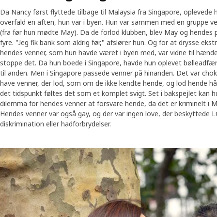
Da Nancy først flyttede tilbage til Malaysia fra Singapore, oplevede h
overfald en aften, hun var i byen. Hun var sammen med en gruppe v
(fra før hun mødte May). Da de forlod klubben, blev May og hendes 
fyre. "Jeg fik bank som aldrig før," afslører hun. Og for at drysse ekstr
hendes venner, som hun havde været i byen med, var vidne til hændel
stoppe det. Da hun boede i Singapore, havde hun oplevet bølleadf
til anden. Men i Singapore passede venner på hinanden. Det var chok
have venner, der lod, som om de ikke kendte hende, og lod hende hå
det tidspunkt føltes det som et komplet svigt. Set i bakspejlet kan h
dilemma for hendes venner at forsvare hende, da det er kriminelt i
Hendes venner var også gay, og der var ingen love, der beskytted
diskrimination eller hadforbrydelser.