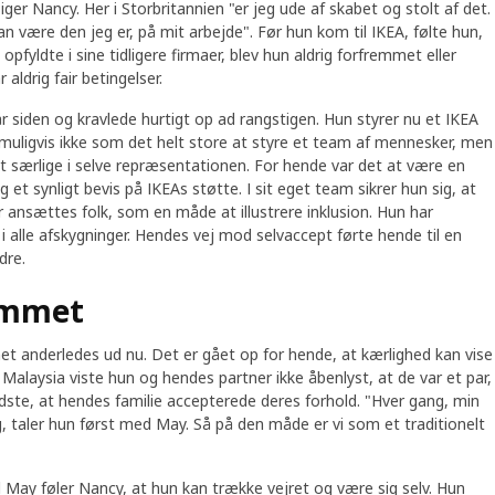
siger Nancy. Her i Storbritannien "er jeg ude af skabet og stolt af det.
kan være den jeg er, på mit arbejde". Før hun kom til IKEA, følte hun,
pfyldte i sine tidligere firmaer, blev hun aldrig forfremmet eller
aldrig fair betingelser.
r siden og kravlede hurtigt op ad rangstigen. Hun styrer nu et IKEA
muligvis ikke som det helt store at styre et team af mennesker, men
et særlige i selve repræsentationen. For hende var det at være en
 et synligt bevis på IKEAs støtte. I sit eget team sikrer hun sig, at
er ansættes folk, som en måde at illustrere inklusion. Hun har
alle afskygninger. Hendes vej mod selvaccept førte hende til en
dre.
emmet
t anderledes ud nu. Det er gået op for hende, at kærlighed kan vise
 Malaysia viste hun og hendes partner ikke åbenlyst, at de var et par,
dste, at hendes familie accepterede deres forhold. "Hver gang, min
g, taler hun først med May. Så på den måde er vi som et traditionelt
May føler Nancy, at hun kan trække vejret og være sig selv. Hun