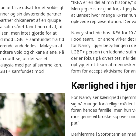
"IKEA er en del af min historie," 
un at blive udsat for et voldeligt
Men jeg er især glad for, at jeg 
enner og sin daværende partner
at uanset hvor mange KPI'er hun o
partner chikaneret af en gruppe
oplevede repræsentation. Der var 
a salt i såret fandt hun ud af, at
Nancy startede hos IKEA for 10 å
sen, men intet gjorde for at
Food team. For andre virker det 
ærd mod LGBT+ samfundet fra tid
for Nancy ligger betydningen i d
erende anderledes i Malaysia at
LGBT+ person i en ledende stilling
ndtere vold og chikane alene. På
der er fokus på diversitet, når d
un godt se, at det var et
opbygget et team af mennesker i 
 Malaysia med par af samme køn.
form for accept-aktivisme for an
e LGBT+ samfundet mod
Kærlighed i hj
For Nancy ser kærlighed i hjemme
sig på mange forskellige måder. I
foran hendes familie, men hun vi
mor gerne vil brokke sig over mi
par."
Derhjemme i Storbritannien med 