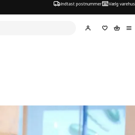
Indtast postnummer
Vælg varehus
Hej!
Log ind her
Huskeliste
Kurv