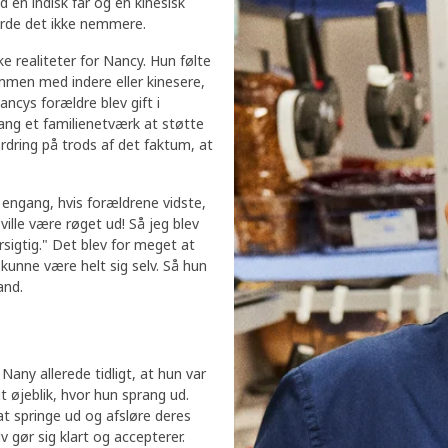
 en indisk far og en kinesisk
jorde det ikke nemmere.
e realiteter for Nancy. Hun følte
ammen med indere eller kinesere,
ancys forældre blev gift i
ang et familienetværk at støtte
ordring på trods af det faktum, at
 engang, hvis forældrene vidste,
 ville være røget ud! Så jeg blev
orsigtig." Det blev for meget at
 kunne være helt sig selv. Så hun
 land.
 Nany allerede tidligt, at hun var
 øjeblik, hvor hun sprang ud.
at springe ud og afsløre deres
 gør sig klart og accepterer.