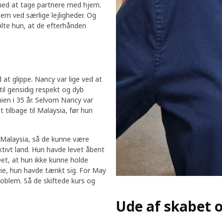
e med at tage partnere med hjem.
em ved særlige lejligheder. Og
ølte hun, at de efterhånden
at glippe. Nancy var lige ved at
til gensidig respekt og dyb
ien i 35 år. Selvom Nancy var
t tilbage til Malaysia, før hun
 Malaysia, så de kunne være
ktivt land. Hun havde levet åbent
Det, at hun ikke kunne holde
rie, hun havde tænkt sig. For May
oblem. Så de skiftede kurs og
Ude af skabet o