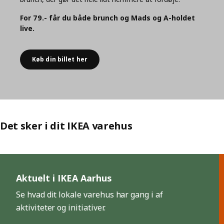
For 79.- får du både brunch og Mads og A-holdet
live.
Køb din billet her
Det sker i dit IKEA varehus
Spring liste over
Aktuelt i IKEA Aarhus
Se hvad dit lokale varehus har gang i af
aktiviteter og initiativer.