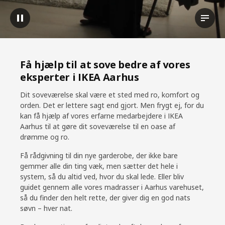
Sæt video på pause
Se uds
Få hjælp til at sove bedre af vores
eksperter i IKEA Aarhus
Dit soveværelse skal være et sted med ro, komfort og
orden. Det er lettere sagt end gjort. Men frygt ej, for du
kan få hjælp af vores erfarne medarbejdere i IKEA
Aarhus til at gøre dit soveværelse til en oase af
drømme og ro.
Få rådgivning til din nye garderobe, der ikke bare
gemmer alle din ting væk, men sætter det hele i
system, så du altid ved, hvor du skal lede. Eller bliv
guidet gennem alle vores madrasser i Aarhus varehuset,
så du finder den helt rette, der giver dig en god nats
søvn – hver nat.