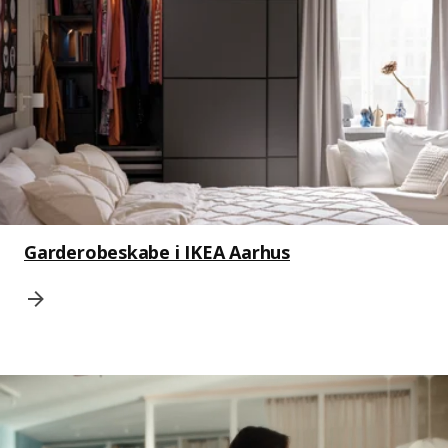
Garderobeskabe i IKEA Aarhus
En kvinde træder træt ind i et rodet soveværelse herefter ser vi hend