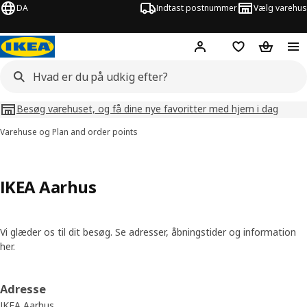
DA
Indtast postnummer
Vælg varehus
Hej!
Log ind her
Huskeliste
Kurv
Besøg varehuset, og få dine nye favoritter med hjem i dag
Varehuse og Plan and order points
IKEA Aarhus
Vi glæder os til dit besøg. Se adresser, åbningstider og information
her.
Adresse
IKEA Aarhus