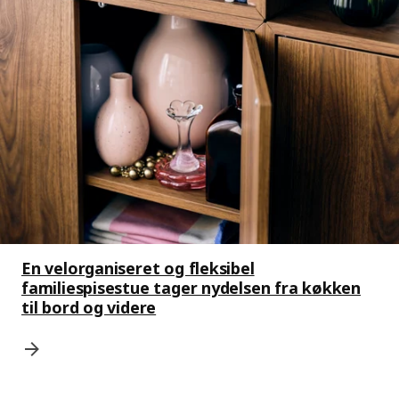
En velorganiseret og fleksibel
familiespisestue tager nydelsen fra køkken
til bord og videre