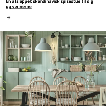
En afslappet skandinavisk spisestue til dig
og vennerne