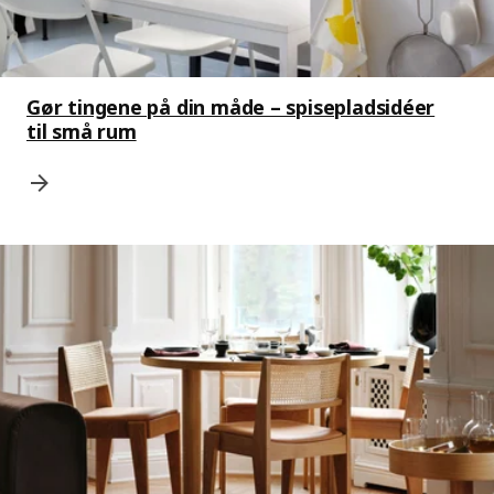
Gør tingene på din måde – spisepladsidéer
til små rum