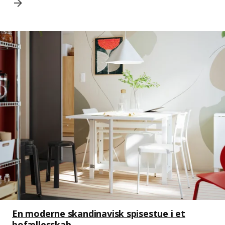
En moderne skandinavisk spisestue i et
bofællesskab