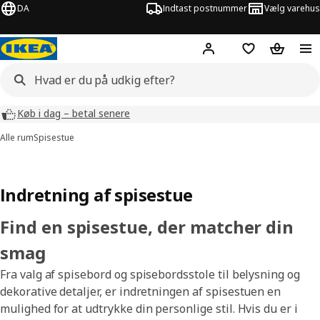
DA
Indtast postnummer
Vælg varehus
Hej!
Log ind her
Huskeliste
Kurv
Køb i dag – betal senere
Alle rum
Spisestue
Indretning af spisestue
Find en spisestue, der matcher din
smag
Fra valg af spisebord og spisebordsstole til belysning og
dekorative detaljer, er indretningen af spisestuen en
mulighed for at udtrykke din personlige stil. Hvis du er i