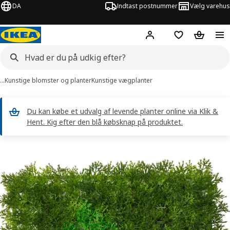
DA
Indtast postnummer
Vælg varehus
Hej!
Log ind her
Huskeliste
Kurv
…
Kunstige blomster og planter
Kunstige vægplanter
Du kan købe et udvalg af levende planter online via Klik &
Hent. Kig efter den blå købsknap på produktet.
illeder af FEJKA
lleder over