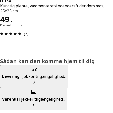
FEJKA
Kunstig plante, vægmonteret/indendørs/udendørs mos,
25x25 cm
Pris 49.-
49
.
-
Pris inkl. moms
Anmeldelse: 4.9 Ud af 5 Stjerner. Anmeldelser i al
(7)
Sådan kan den komme hjem til dig
Levering
Tjekker tilgængelighed...
Varehus
Tjekker tilgængelighed...