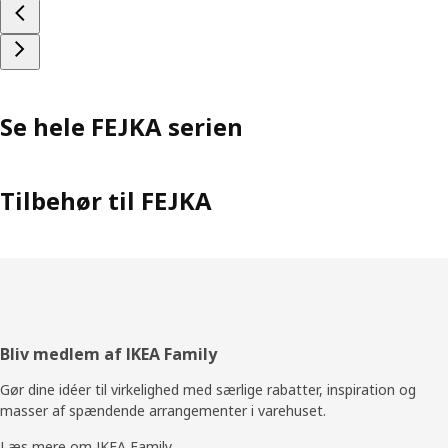
Se hele FEJKA serien
Tilbehør til FEJKA
Footer
Bliv medlem af IKEA Family
Gør dine idéer til virkelighed med særlige rabatter, inspiration og
masser af spændende arrangementer i varehuset.
Læs mere om IKEA Family