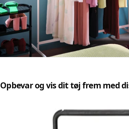
Opbevar og vis dit tøj frem med d
Spring listen over