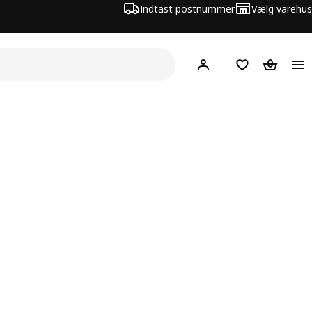
Indtast postnummer
Vælg varehus
Hej!
Log ind her
Huskeliste
Kurv