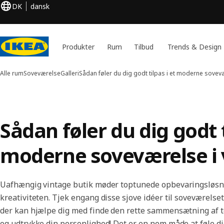
DK
dansk
Produkter
Rum
Tilbud
Trends & Design
Alle rum
Soveværelse
Galleri
Sådan føler du dig godt tilpas i et moderne sovevær
Sådan føler du dig godt t
moderne soveværelse i v
Uafhængig vintage butik møder toptunede opbevaringsløsn
kreativiteten. Tjek engang disse sjove idéer til soveværelset
der kan hjælpe dig med finde den rette sammensætning af tøj
og udtrykke din personlighed! Det er en nem måde at føle di