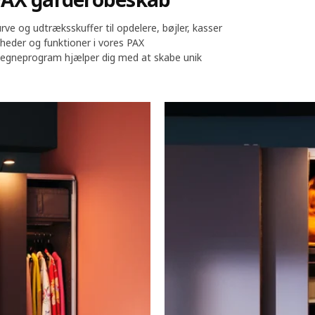
rve og udtræksskuffer til opdelere, bøjler, kasser
gheder og funktioner i vores PAX
tegneprogram hjælper dig med at skabe unik