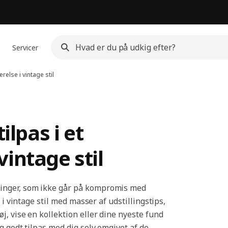
Servicer
else i vintage stil
ilpas i et
intage stil
inger, som ikke går på kompromis med
 i vintage stil med masser af udstillingstips,
, vise en kollektion eller dine nyeste fund
g godt tilpas med dig selv omgivet af de