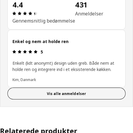
4.4
431
Anmeldelse: 4.4 Ud af 5 Stjerner. Anmeldelser i al
Anmeldelser
Gennemsnitlig bedømmelse
Enkel og nem at holde ren
Anmeldelse: 5 Ud af 5 Stjerner.
5
Enkelt (lidt anonymt) design uden greb. Både nem at
holde ren og integrere ind i et eksisterende køkken.
Kim, Danmark
Vis alle anmeldelser
Relaterede produkter