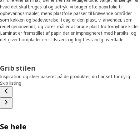
af folie eller laminat, der er nem at vedligeholde. Valget afhænger af,
hvad det skal bruges til og udtryk. Vi bruger ofte papirfolie til
opbevaringsmøbler, mens plastfolie passer til krævende områder
som køkken og badeværelse. I dag er den plast, vi anvender, som
regel genanvendt, og vores mål er at bruge plast fra fornybare kilder.
Laminat er fremstillet af papir, der er imprægneret med harpiks, og
det giver bordplader en slidstærk og fugtbestandig overflade.
Grib stilen
Inspiration og idéer baseret på de produkter, du har set for nylig
Skip listing
Se hele