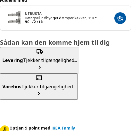
Fuldend med
UTRUSTA
Hængsel indbygget dæmper køkken, 110 °
Læg i
Pris 90.-/2 stk
90
.
-
/2 stk
Sådan kan den komme hjem til dig
Levering
Tjekker tilgængelighed...
Varehus
Tjekker tilgængelighed...
Optjen 9 point med
IKEA Family