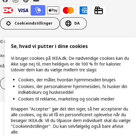
Cookieindstillinger
DA
© Inter IKEA Systems B.V. 1999-2026
Se, hvad vi putter i dine cookies
Ansvarlig rapportering
Cookiepolitik
Digital tilgængelighed
Vi bruger cookies på IKEA.dk. De nødvendige cookies kan du
ikke sige nej til, men heldigvis er de 100 % fri for kalorier.
Håndtering af persondata
Salgs- og leveringsbetingelser
Udover dem kan du vælge mellem tre slags:
Cookies, der måler, hvordan hjemmesiden bruges
Fortryd dit køb
Fortryd dit køb af service
Cookies, der personaliserer hjemmesiden, fx husker din
indkøbskurv og huskeseddel
Cookies til reklame, marketing og sociale medier
Knappen "Accepter" gør det den siger, så her accepterer du
alle cookies, og du vil få en personificeret oplevelse når du
besøger IKEA.dk. Vil du tilpasse dem individuelt skal du vælge
"Cookieindstillinger". Du kan selvfølgelig også bare afvise
alle.