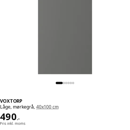
VOXTORP
Låge, mørkegrå,
40x100 cm
Pris 490.-
490
.
-
Pris inkl. moms