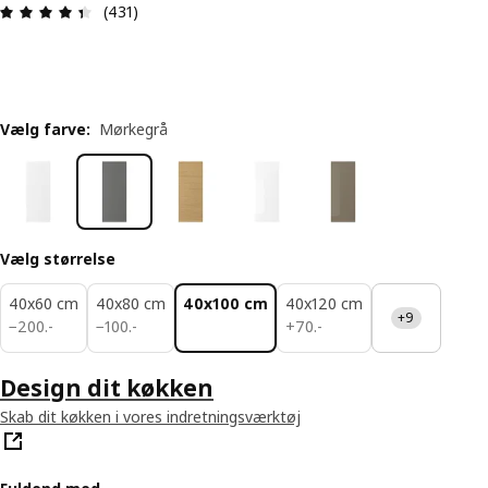
Anmeldelse: 4.4 Ud af 5 Stjerner. Anmeldelser i a
(431)
Vælg farve
:
Mørkegrå
Vælg størrelse
40x60 cm
40x80 cm
40x100 cm
40x120 cm
+9
200.-
100.-
70.-
−
200
.
-
−
100
.
-
+
70
.
-
Design dit køkken
Skab dit køkken i vores indretningsværktøj