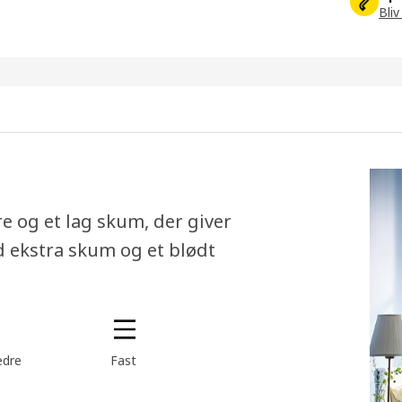
Bliv
e og et lag skum, der giver
d ekstra skum og et blødt
edre
Fast