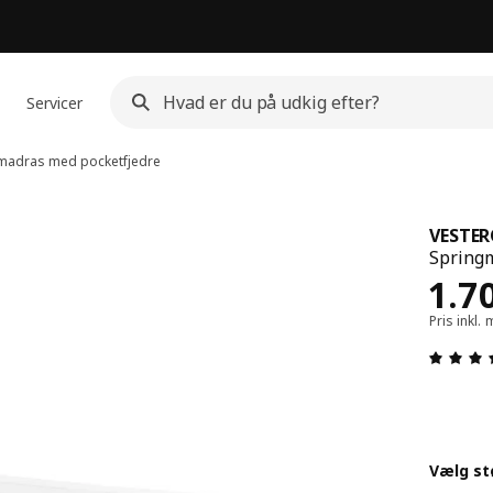
Servicer
madras med pocketfjedre
VESTE
Springm
Pris
1.7
Pris inkl
Vælg st