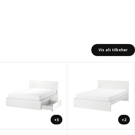
Vis alt tilbehør
+5
+2