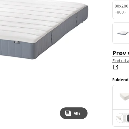
80x200
800.-
−
800
.
-
Prøv
Find ud a
Fulden
Alle