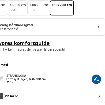
 cm
90x200 cm
140x200 cm
160x200 cm
700.-
100.-
−
700
.
-
−
100
.
-
Vælg hårdhedsgrad
Fast/lyseblå
 vores komfortguide
f, hvilken madras der passer til din sovestil
d med
STRANDLOKA
Formsyet lagen, 160x200 cm
Læg i
Pris 215.-
215
.
-
Vis mere