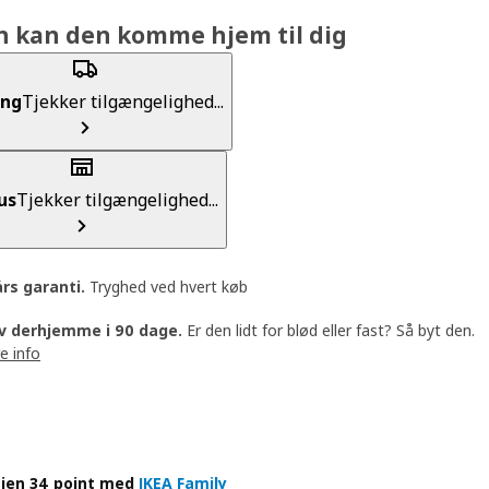
n kan den komme hjem til dig
ing
Tjekker tilgængelighed...
us
Tjekker tilgængelighed...
års garanti
.
Tryghed ved hvert køb
v derhjemme i 90 dage.
Er den lidt for blød eller fast? Så byt den.
e info
jen 34 point med
IKEA Family