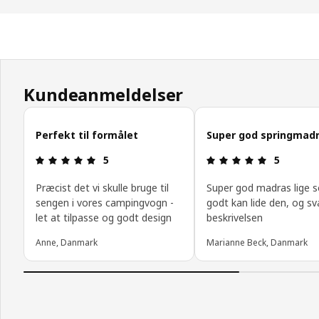
Kundeanmeldelser
Spring kundeanmeldelser over
Perfekt til formålet
Super god springmad
Anmeldelse: 5 Ud af 5 Stjerner.
Anmeldelse:
5
5
Præcist det vi skulle bruge til
Super god madras lige s
sengen i vores campingvogn -
godt kan lide den, og sva
let at tilpasse og godt design
beskrivelsen
Anne, Danmark
Marianne Beck, Danmark