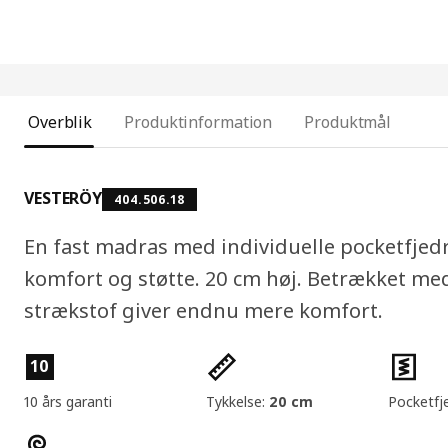
Overblik
Produktinformation
Produktmål
VESTERÖY
404.506.18
En fast madras med individuelle pocketfjedr
komfort og støtte. 20 cm høj. Betrækket me
strækstof giver endnu mere komfort.
Produktfunktioner
10
10 års garanti
Tykkelse:
20 cm
Pocketfj