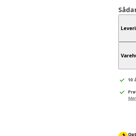
Såda
Lever
Vareh
10 
Prø
Mer
Opt