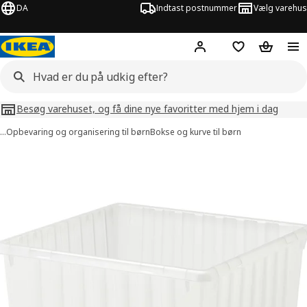
DA
Indtast postnummer
Vælg varehus
Hej!
Log ind her
Huskeliste
Kurv
Besøg varehuset, og få dine nye favoritter med hjem i dag
…
Opbevaring og organisering til børn
Bokse og kurve til børn
illeder af VESSLA
lleder over