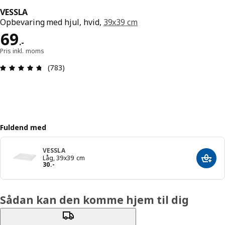
VESSLA
Opbevaring med hjul, hvid,
39x39 cm
Pris 69.-
69
.
-
Pris inkl. moms
Anmeldelse: 4.7 Ud af 5 Stjerner. Anmeldelser i a
(783)
Fuldend med
VESSLA
Låg, 39x39 cm
Læg i
Pris 30.-
30
.
-
Sådan kan den komme hjem til dig