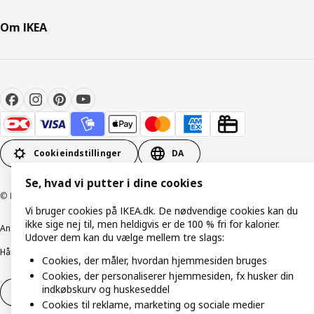
Om IKEA
Cookieindstillinger
DA
Se, hvad vi putter i dine cookies
© Inter IKEA Systems B.V. 1999-2026
Vi bruger cookies på IKEA.dk. De nødvendige cookies kan du
ikke sige nej til, men heldigvis er de 100 % fri for kalorier.
Ansvarlig rapportering
Cookiepolitik
Digital tilgængelighed
Udover dem kan du vælge mellem tre slags:
Håndtering af persondata
Salgs- og leveringsbetingelser
Cookies, der måler, hvordan hjemmesiden bruges
Cookies, der personaliserer hjemmesiden, fx husker din
indkøbskurv og huskeseddel
Fortryd dit køb
Fortryd dit køb af service
Cookies til reklame, marketing og sociale medier