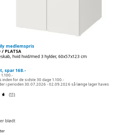
ily medlemspris
 / PLATSA
skab, hvid hvid/med 3 hylder, 60x57x123 cm
932.-
, spar 168.-
Normalpris 1100.-
s
1.100
.-
Laveste pris inden for de sidste 30 dage 1100.-
s inden for de sidste 30 dage
1.100
.-
der i perioden 30.07.2026 - 02.09.2026 så længe lager haves
Anmeld: 4.6 ud af 5 Stjerner. Anmeldelser i alt:
(11)
er blødt
ter