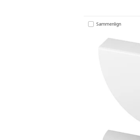
Mulighed: SMÅSTAD, Bænk
Sammenlign