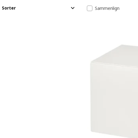
Spring til resultater
Resultatliste
Sorter
Sammenlign