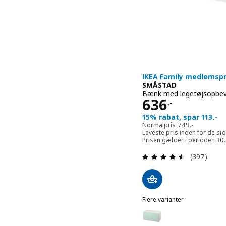
IKEA Family medlemspr
SMÅSTAD
Bænk med legetøjsopbeva
Pris 636.-
636
.-
15% rabat, spar 113.-
Normalpris 749.
Normalpris
749
.-
Laveste pris inden for de s
Prisen gælder i perioden 3
Anmeld: 4.5
(397)
Flere varianter
SMÅSTAD
Mulighed: SMÅSTAD, Bænk