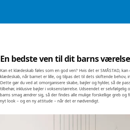
En bedste ven til dit barns værelse
Kan et klædeskab føles som en god ven? Hvis det er SMÅSTAD, kan 
klædeskab, når barnet er lille, og tilpas det til dets skiftende behov, i
Dette gør du ved at omorganisere skabe, bøjler og hylder, så de passe
tilbehør, inklusive bøjler i voksenstørrelse. Udseendet er selvfølgelig o
barns smag ændrer sig, så der findes alle mulige forskellige greb og f
nyt look – og en ny attitude – når det er nødvendigt.
Skip listing