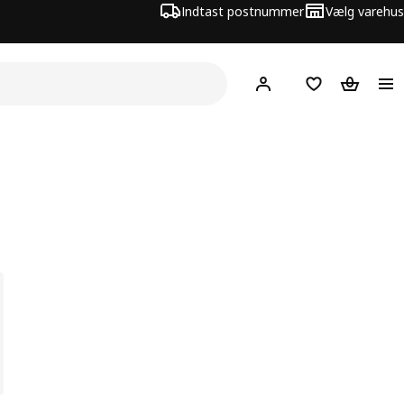
Indtast postnummer
Vælg varehus
Hej!
Log ind her
Huskeliste
Kurv