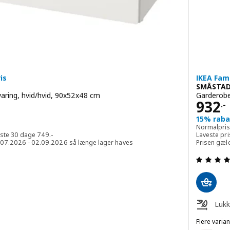
is
IKEA Fam
SMÅSTAD
ring, hvid/hvid, 90x52x48 cm
Garderobe
Pris 
932
.-
15% rabat
-
Normalpri
Laveste pris inden for de sidste 30 dage 749.-
idste 30 dage
749
.-
Laveste pri
0.07.2026 - 02.09.2026 så længe lager haves
Prisen gæl
 ud af 5 Stjerner. Anmeldelser i alt:
Lukk
 med legetøjsopbevaring, hvid/lysegrøn, 90x52x48 cm
Flere varian