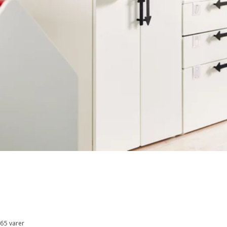
65 varer
Sorter og filtrer