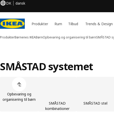
DK
dansk
Produkter
Rum
Tilbud
Trends & Design
Produkter
Børnenes IKEA
Børn
Opbevaring og organisering til børn
SMÅSTAD s
SMÅSTAD systemet
Spring listen med produktkategorier over
Opbevaring og
organisering til børn
SMÅSTAD
SMÅSTAD stel
kombinationer