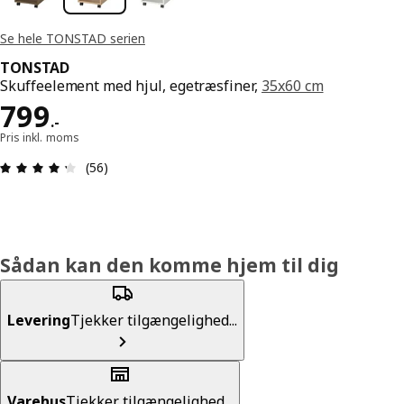
Se hele TONSTAD serien
TONSTAD
Skuffeelement med hjul, egetræsfiner,
35x60 cm
Pris 799.-
799
.
-
Pris inkl. moms
Anmeldelse: 4.3 Ud af 5 Stjerner. Anmeldelser i al
(56)
Sådan kan den komme hjem til dig
Levering
Tjekker tilgængelighed...
Varehus
Tjekker tilgængelighed...