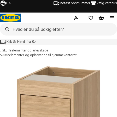
DA
Indtast postnummer
Vælg varehus
Hej!
Log ind her
Huskeliste
Kurv
Klik & Hent fra 0.-
…
Skuffeelementer og arkivskabe
Skuffeelementer og opbevaring til hjemmekontoret
illeder af TONSTAD
lleder over