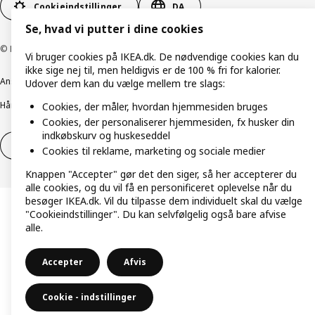
Cookieindstillinger
DA
Se, hvad vi putter i dine cookies
© Inter IKEA Systems B.V. 1999-2026
Vi bruger cookies på IKEA.dk. De nødvendige cookies kan du
ikke sige nej til, men heldigvis er de 100 % fri for kalorier.
Ansvarlig rapportering
Cookiepolitik
Digital tilgængelighed
Udover dem kan du vælge mellem tre slags:
Håndtering af persondata
Salgs- og leveringsbetingelser
Cookies, der måler, hvordan hjemmesiden bruges
Cookies, der personaliserer hjemmesiden, fx husker din
indkøbskurv og huskeseddel
Fortryd dit køb
Fortryd dit køb af service
Cookies til reklame, marketing og sociale medier
Knappen "Accepter" gør det den siger, så her accepterer du
alle cookies, og du vil få en personificeret oplevelse når du
besøger IKEA.dk. Vil du tilpasse dem individuelt skal du vælge
"Cookieindstillinger". Du kan selvfølgelig også bare afvise
alle.
Accepter
Afvis
Cookie - indstillinger