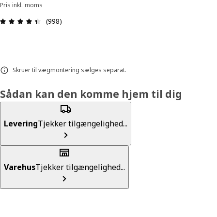
Pris inkl. moms
Anmeldelse: 4.4 Ud af 5 Stjerner. Anmeldelser i a
(998)
Skruer til vægmontering sælges separat.
Sådan kan den komme hjem til dig
Levering
Tjekker tilgængelighed...
Varehus
Tjekker tilgængelighed...