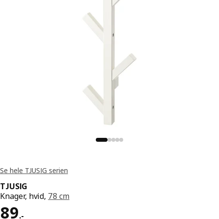
Se hele TJUSIG serien
TJUSIG
Knager, hvid,
78 cm
Pris 89.-
89
.
-