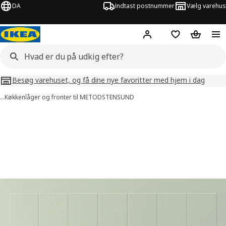
DA
Indtast postnummer
Vælg varehus
Hej!
Log ind her
Huskeliste
Kurv
Besøg varehuset, og få dine nye favoritter med hjem i dag
…
Køkkenlåger og fronter til METOD
STENSUND
illeder af STENSUND
lleder over