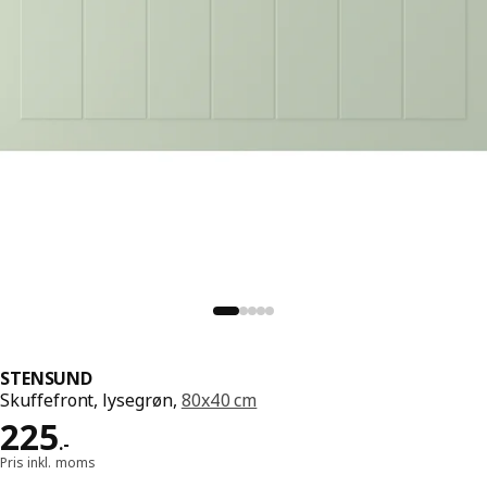
STENSUND
Skuffefront, lysegrøn,
80x40 cm
Pris 225.-
225
.
-
Pris inkl. moms