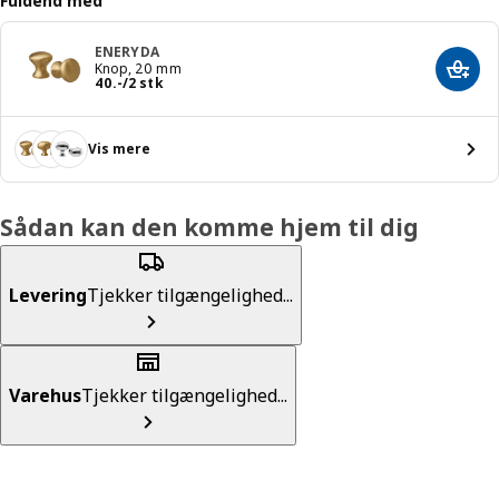
Fuldend med
ENERYDA
Knop, 20 mm
Læg i
Pris 40.-/2 stk
40
.
-
/2 stk
Vis mere
Sådan kan den komme hjem til dig
Levering
Tjekker tilgængelighed...
Varehus
Tjekker tilgængelighed...