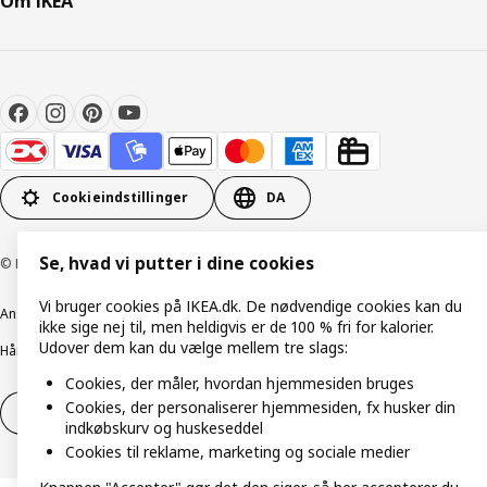
Om IKEA
Cookieindstillinger
DA
Se, hvad vi putter i dine cookies
© Inter IKEA Systems B.V. 1999-2026
Vi bruger cookies på IKEA.dk. De nødvendige cookies kan du
Ansvarlig rapportering
Cookiepolitik
Digital tilgængelighed
ikke sige nej til, men heldigvis er de 100 % fri for kalorier.
Udover dem kan du vælge mellem tre slags:
Håndtering af persondata
Salgs- og leveringsbetingelser
Cookies, der måler, hvordan hjemmesiden bruges
Cookies, der personaliserer hjemmesiden, fx husker din
Fortryd dit køb
Fortryd dit køb af service
indkøbskurv og huskeseddel
Cookies til reklame, marketing og sociale medier