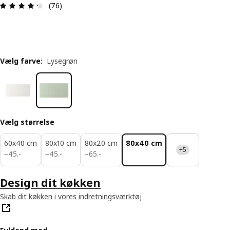
Anmeldelse: 4.3 Ud af 5 Stjerner. Anmeldelser i al
(76)
Vælg farve
:
Lysegrøn
Vælg størrelse
60x40 cm
80x10 cm
80x20 cm
80x40 cm
+5
45.-
45.-
65.-
−
45
.
-
−
45
.
-
−
65
.
-
Design dit køkken
Skab dit køkken i vores indretningsværktøj