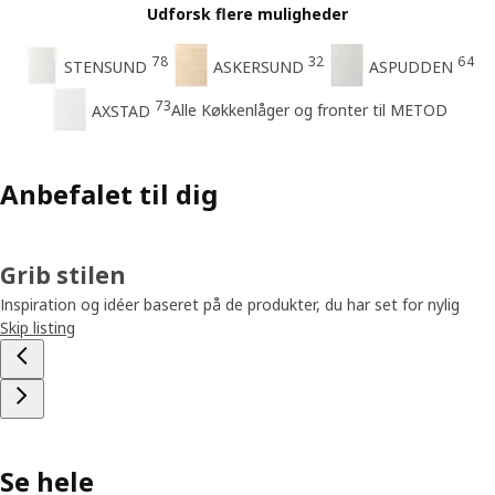
Udforsk flere muligheder
78
32
64
STENSUND
ASKERSUND
ASPUDDEN
73
Alle Køkkenlåger og fronter til METOD
AXSTAD
Anbefalet til dig
Grib stilen
Inspiration og idéer baseret på de produkter, du har set for nylig
Skip listing
Se hele