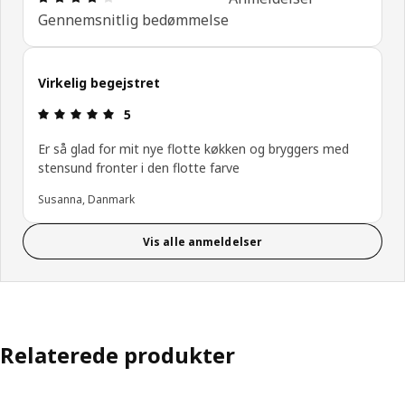
Gennemsnitlig bedømmelse
Virkelig begejstret
Anmeldelse: 5 Ud af 5 Stjerner.
5
Er så glad for mit nye flotte køkken og bryggers med
stensund fronter i den flotte farve
Susanna, Danmark
Vis alle anmeldelser
Relaterede produkter