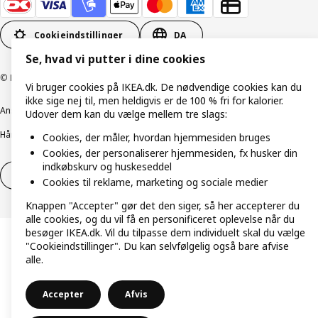
Cookieindstillinger
DA
Se, hvad vi putter i dine cookies
© Inter IKEA Systems B.V. 1999-2026
Vi bruger cookies på IKEA.dk. De nødvendige cookies kan du
ikke sige nej til, men heldigvis er de 100 % fri for kalorier.
Ansvarlig rapportering
Cookiepolitik
Digital tilgængelighed
Udover dem kan du vælge mellem tre slags:
Håndtering af persondata
Salgs- og leveringsbetingelser
Cookies, der måler, hvordan hjemmesiden bruges
Cookies, der personaliserer hjemmesiden, fx husker din
indkøbskurv og huskeseddel
Fortryd dit køb
Fortryd dit køb af service
Cookies til reklame, marketing og sociale medier
Knappen "Accepter" gør det den siger, så her accepterer du
alle cookies, og du vil få en personificeret oplevelse når du
besøger IKEA.dk. Vil du tilpasse dem individuelt skal du vælge
"Cookieindstillinger". Du kan selvfølgelig også bare afvise
alle.
Accepter
Afvis