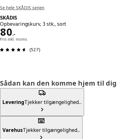
Se hele SKÅDIS serien
SKÅDIS
Opbevaringskurv, 3 stk., sort
Pris 80.-
80
.
-
Pris inkl. moms
Anmeldelse: 4.6 Ud af 5 Stjerner. Anmeldelser i a
(527)
Sådan kan den komme hjem til dig
Levering
Tjekker tilgængelighed...
Varehus
Tjekker tilgængelighed...