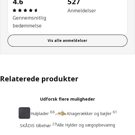
4.6
527
Anmeldelse: 4.6 Ud af 5 Stjerner. Anmeldelser i al
Anmeldelser
Gennemsnitlig
bedømmelse
Vis alle anmeldelser
Relaterede produkter
Udforsk flere muligheder
66
61
Hulplader
Knagerækker og bøjler
29
Alle Hylder og vægopbevaring
SKÅDIS tilbehør