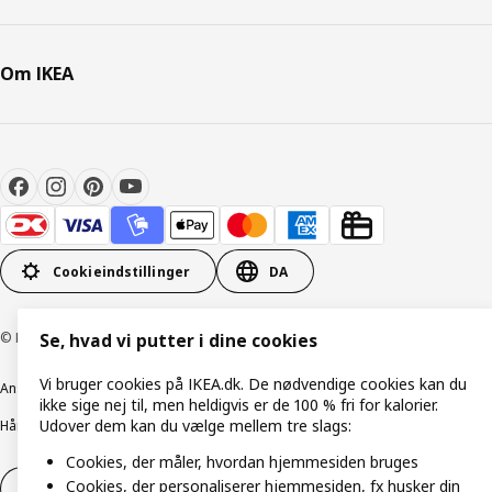
Om IKEA
Cookieindstillinger
DA
© Inter IKEA Systems B.V. 1999-2026
Se, hvad vi putter i dine cookies
Vi bruger cookies på IKEA.dk. De nødvendige cookies kan du
Ansvarlig rapportering
Cookiepolitik
Digital tilgængelighed
ikke sige nej til, men heldigvis er de 100 % fri for kalorier.
Udover dem kan du vælge mellem tre slags:
Håndtering af persondata
Salgs- og leveringsbetingelser
Cookies, der måler, hvordan hjemmesiden bruges
Cookies, der personaliserer hjemmesiden, fx husker din
Fortryd dit køb
Fortryd dit køb af service