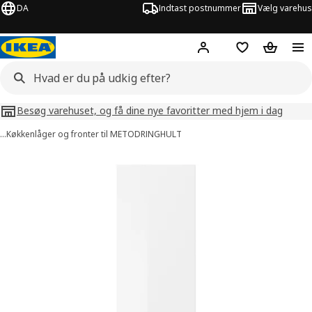
DA
Indtast postnummer
Vælg varehus
Hej!
Log ind her
Huskeliste
Kurv
Besøg varehuset, og få dine nye favoritter med hjem i dag
…
Køkkenlåger og fronter til METOD
RINGHULT
illeder af RINGHULT
lleder over