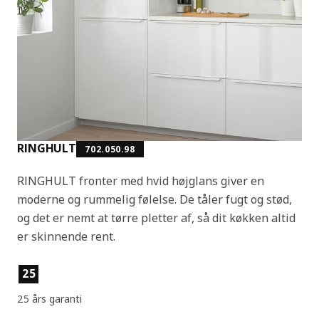
RINGHULT
702.050.98
RINGHULT fronter med hvid højglans giver en
moderne og rummelig følelse. De tåler fugt og stød,
og det er nemt at tørre pletter af, så dit køkken altid
er skinnende rent.
Produktfunktioner
25
25 års garanti