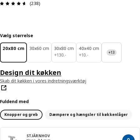
Anmeldelse: 4.6 Ud af 5 Stjerner. Anmeldelser i a
(238)
Vælg størrelse
20x80 cm
30x60 cm
30x80 cm
40x40 cm
+13
130.-
10.-
+
130
.
-
+
10
.
-
Design dit køkken
Skab dit køkken i vores indretningsværktøj
Fuldend med
Knopper og greb
Dæmpere og hængsler til køkkenlåger
STJÄRNHOV