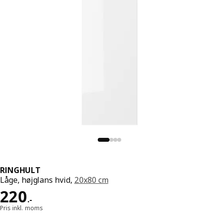
RINGHULT
Låge, højglans hvid,
20x80 cm
Pris 220.-
220
.
-
Pris inkl. moms