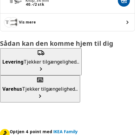
Knop, 34 mm
Læg i
Pris 40.-/2 stk
40
.
-
/2 stk
Vis mere
Sådan kan den komme hjem til dig
Levering
Tjekker tilgængelighed...
Varehus
Tjekker tilgængelighed...
Optjen 4 point med
IKEA Family