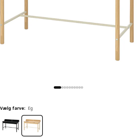
Vælg farve
:
Eg