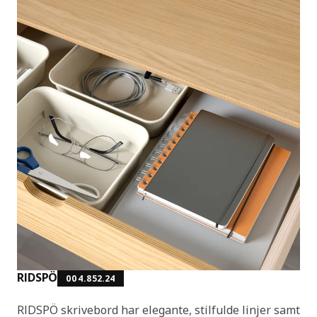
RIDSPÖ
004.852.24
RIDSPÖ skrivebord har elegante, stilfulde linjer samt