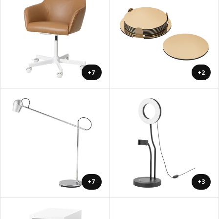
+7
+2
+7
+3