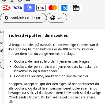
Cookieindstillinger
DA
© Inter IKEA Systems B.V. 1999-2026
Se, hvad vi putter i dine cookies
Ansvarlig rapportering
Cookiepolitik
Digital tilgængelighed
Vi bruger cookies på IKEA.dk. De nødvendige cookies kan du
ikke sige nej til, men heldigvis er de 100 % fri for kalorier.
Håndtering af persondata
Salgs- og leveringsbetingelser
Udover dem kan du vælge mellem tre slags:
Cookies, der måler, hvordan hjemmesiden bruges
Fortryd dit køb
Fortryd dit køb af service
Cookies, der personaliserer hjemmesiden, fx husker din
indkøbskurv og huskeseddel
Cookies til reklame, marketing og sociale medier
Knappen "Accepter" gør det den siger, så her accepterer du
alle cookies, og du vil få en personificeret oplevelse når du
besøger IKEA.dk. Vil du tilpasse dem individuelt skal du vælge
"Cookieindstillinger". Du kan selvfølgelig også bare afvise
alle.