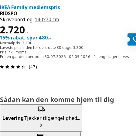
IKEA Family medlemspris
RIDSPÖ
Skrivebord, eg,
140x70 cm
Pris 2720.-
2.720
.
-
15% rabat, spar 480.-
Normalpris: 3.200.-
Laveste pris inden for de sidste 30 dage: 3.200.-
Pris inkl. moms
Prisen gælder i perioden 30.07.2026 - 02.09.2026 så længe lager haves
Anmeldelse: 4.4 Ud af 5 Stjerner. Anmeldelser i a
(47)
Sådan kan den komme hjem til dig
Levering
Tjekker tilgængelighed...