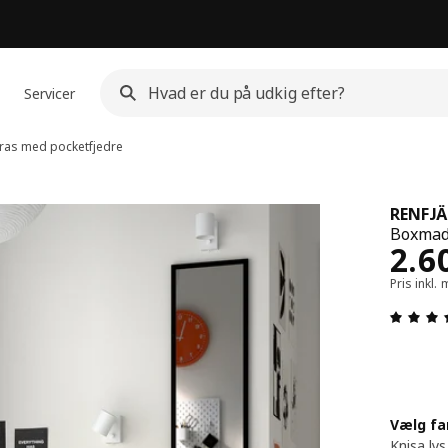
Servicer
as med pocketfjedre
RENFJÄ
Boxmad
Pris
2.6
Pris inkl
Vælg fa
Knisa lys