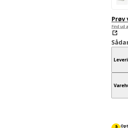
Prøv
Find ud a
Såda
Lever
Vareh
Opt