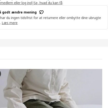
 medlem eller log ind
|
Se, hvad du kan få
å godt ændre mening
 har du ingen tidsfrist for at returnere eller ombytte dine ubrugte
.
Læs mere
JÄLLET Boxmadras med pocketfjedre
videoen demonstreres processen til at samle en bund af en pocketfjed