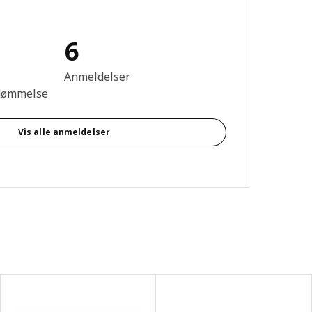
6
se: 3.8 Ud af 5 Stjerner. Anmeldelser i alt: 6
Anmeldelser
dømmelse
Vis alle anmeldelser