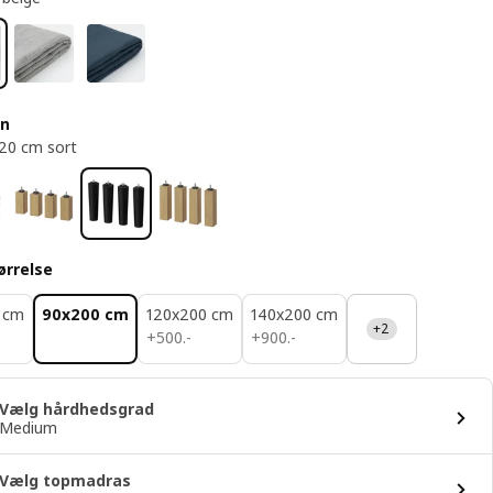
en
 20 cm sort
ørrelse
 cm
90x200 cm
120x200 cm
140x200 cm
+2
500.-
900.-
+
500
.
-
+
900
.
-
Vælg hårdhedsgrad
Medium
Vælg topmadras