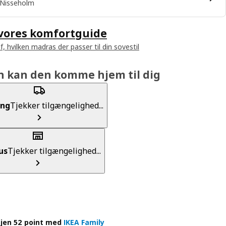
Nisseholm
 vores komfortguide
f, hvilken madras der passer til din sovestil
n kan den komme hjem til dig
ing
Tjekker tilgængelighed...
us
Tjekker tilgængelighed...
jen 52 point med
IKEA Family