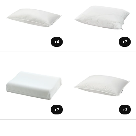
+6
+7
+7
+3