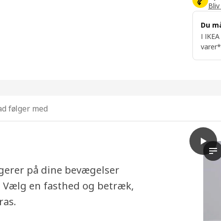
Bliv
Du m
I IKEA
varer*
d følger med
play
RENF
I 
agerer på dine bevægelser
. Vælg en fasthed og betræk,
ras.