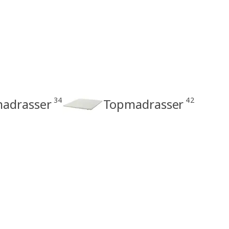
34
42
madrasser
Topmadrasser