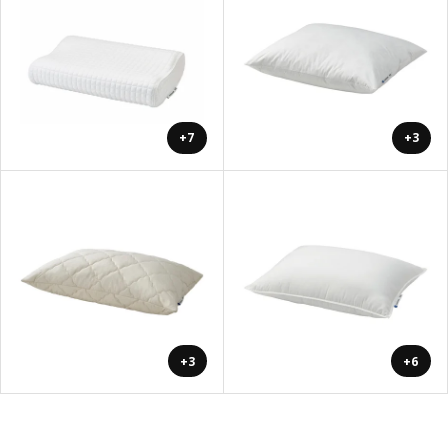
+7
+3
+3
+6