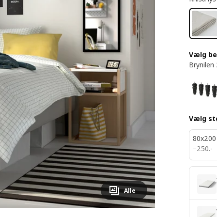
Vælg b
Brynilen
Vælg st
80x200
250.-
−
250
.
-
Alle