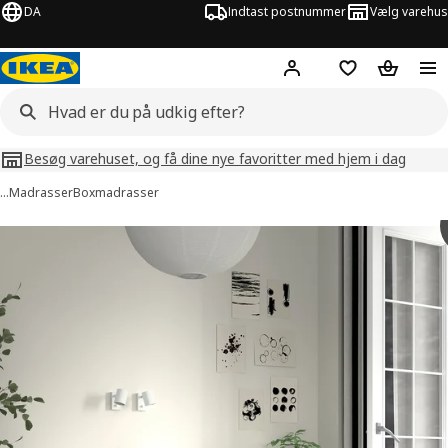
DA
Indtast postnummer
Vælg varehus
Hej!
Log ind her
Huskeliste
Kurv
Besøg varehuset, og få dine nye favoritter med hjem i dag
…
Madrasser
Boxmadrasser
billeder af RENFJÄLLET
lleder over