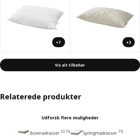
+7
+3
Vis alt tilbehør
Relaterede produkter
Udforsk flere muligheder
3276
79
Boxmadrasser
Springmadrasser