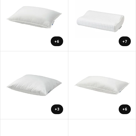
+6
+7
+3
+6