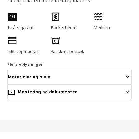
til dig. Inkl. en mere fast topmadras.
Produktfunktioner
10
10 års garanti
Pocketfjedre
Medium
Inkl. topmadras
Vaskbart betræk
Flere oplysninger
Materialer og pleje
Montering og dokumenter