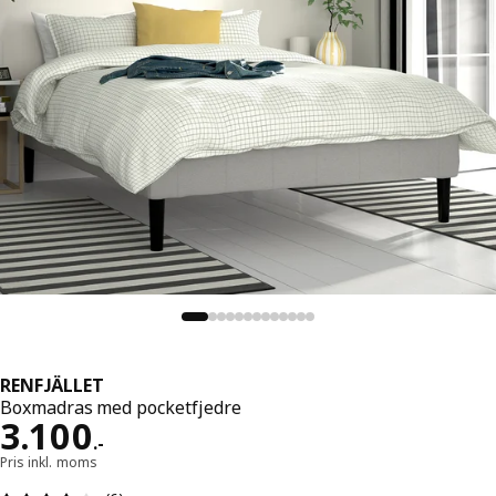
RENFJÄLLET
Boxmadras med pocketfjedre
Pris 3100.-
3.100
.
-
Pris inkl. moms