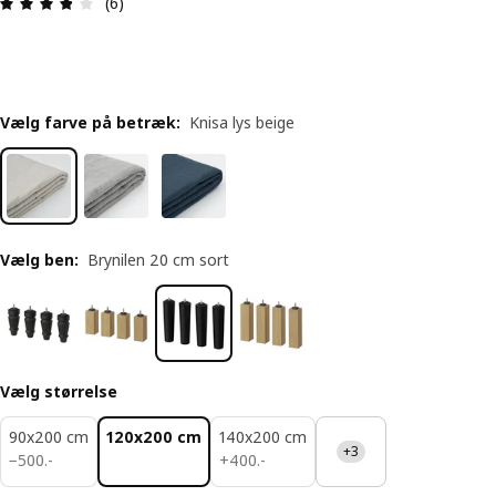
Anmeldelse: 3.8 Ud af 5 Stjerner. Anmeldelser i al
(6)
Vælg farve på betræk
:
Knisa lys beige
Vælg ben
:
Brynilen 20 cm sort
Vælg størrelse
90x200 cm
120x200 cm
140x200 cm
+3
500.-
400.-
−
500
.
-
+
400
.
-