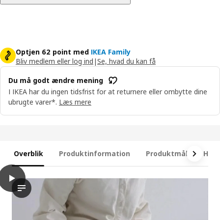
Optjen 62 point med
IKEA Family
Bliv medlem eller log ind
|
Se, hvad du kan få
Du må godt ændre mening
I IKEA har du ingen tidsfrist for at returnere eller ombytte dine
ubrugte varer*.
Læs mere
Overblik
Produktinformation
Produktmål
Hvad
play
RENFJÄLLET Boxmadras med pocketfjedre
Videoen viser en demonstration af RENFJÄLLET pocketfjedermadr