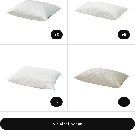
+3
+6
+7
+3
Vis alt tilbehør