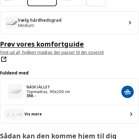
Vælg hårdhedsgrad
Medium
Prøv vores komfortguide
Find ud af, hvilken madras der passer til din sovestil
Fuldend med
NÄSFJÄLLET
Topmadras, 90x200 cm
Læg i
Pris 350.-
350
.
-
Vis mere
Sådan kan den komme hjem til dig