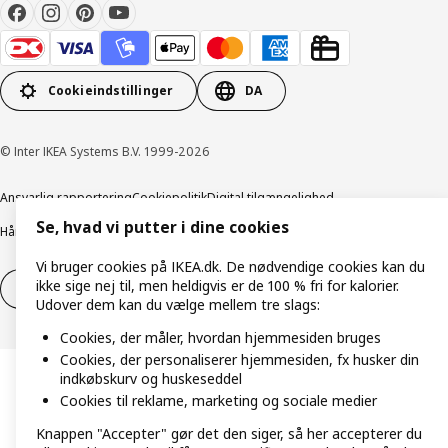
Cookieindstillinger
DA
© Inter IKEA Systems B.V. 1999-2026
Ansvarlig rapportering
Cookiepolitik
Digital tilgængelighed
Se, hvad vi putter i dine cookies
Håndtering af persondata
Salgs- og leveringsbetingelser
Vi bruger cookies på IKEA.dk. De nødvendige cookies kan du
ikke sige nej til, men heldigvis er de 100 % fri for kalorier.
Fortryd dit køb
Fortryd dit køb af service
Udover dem kan du vælge mellem tre slags:
Cookies, der måler, hvordan hjemmesiden bruges
Cookies, der personaliserer hjemmesiden, fx husker din
indkøbskurv og huskeseddel
Cookies til reklame, marketing og sociale medier
Knappen "Accepter" gør det den siger, så her accepterer du