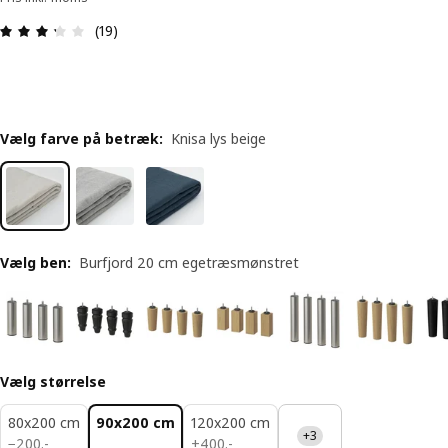
Anmeldelse: 3.3 Ud af 5 Stjerner. Anmeldelser i al
(19)
Vælg farve på betræk
:
Knisa lys beige
Vælg ben
:
Burfjord 20 cm egetræsmønstret
Vælg størrelse
80x200 cm
90x200 cm
120x200 cm
+3
200.-
400.-
−
200
.
-
+
400
.
-