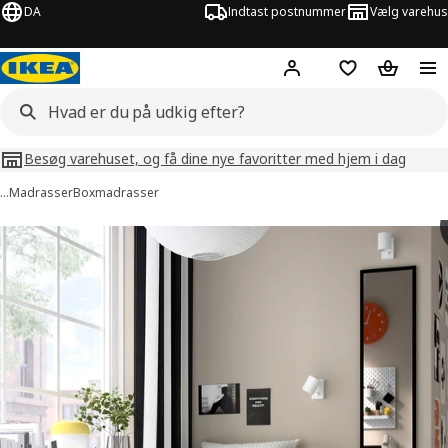
DA
Indtast postnummer
Vælg varehus
Hej!
Log ind her
Huskeliste
Kurv
Besøg varehuset, og få dine nye favoritter med hjem i dag
…
Madrasser
Boxmadrasser
billeder af RENFJÄLLET
lleder over