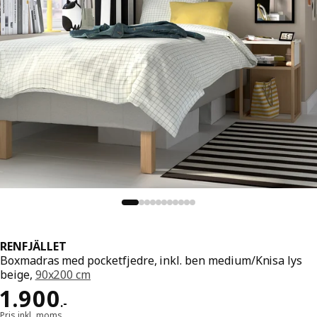
RENFJÄLLET
Boxmadras med pocketfjedre, inkl. ben medium/Knisa lys
beige,
90x200 cm
Pris 1900.-
1.900
.
-
Pris inkl. moms