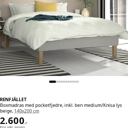
RENFJÄLLET
Boxmadras med pocketfjedre, inkl. ben medium/Knisa lys
beige,
140x200 cm
Pris 2600.-
2.600
.
-
Pris inkl. moms