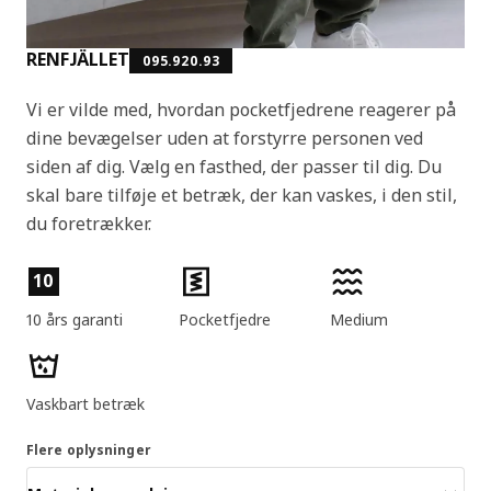
RENFJÄLLET
095.920.93
Vi er vilde med, hvordan pocketfjedrene reagerer på
dine bevægelser uden at forstyrre personen ved
siden af dig. Vælg en fasthed, der passer til dig. Du
skal bare tilføje et betræk, der kan vaskes, i den stil,
du foretrækker.
Produktfunktioner
10
10 års garanti
Pocketfjedre
Medium
Vaskbart betræk
Flere oplysninger