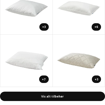
+3
+6
+7
+3
Vis alt tilbehør