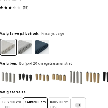
Anmeldelse: 3.3 Ud af 5 Stjerner. Anmeldelser i al
(19)
Vælg farve på betræk
:
Knisa lys beige
Vælg ben
:
Burfjord 20 cm egetræsmønstret
Vælg størrelse
120x200 cm
140x200 cm
160x200 cm
+3
300.-
850.-
−
300
.
-
+
850
.
-