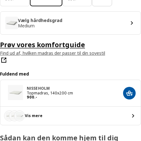
Vælg hårdhedsgrad
Medium
Prøv vores komfortguide
Find ud af, hvilken madras der passer til din sovestil
Fuldend med
NISSEHOLM
Topmadras, 140x200 cm
Læg i
Pris 900.-
900
.
-
Vis mere
Sådan kan den komme hjem til dig