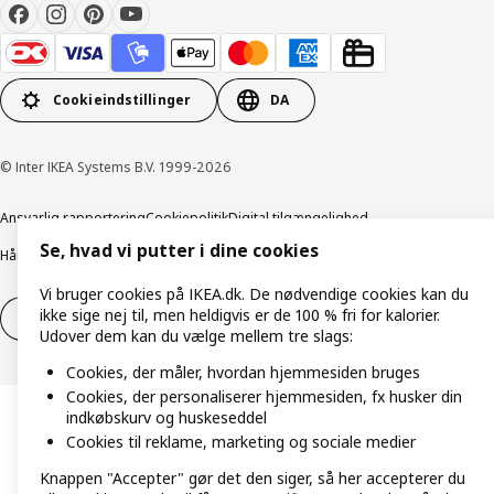
Cookieindstillinger
DA
© Inter IKEA Systems B.V. 1999-2026
Ansvarlig rapportering
Cookiepolitik
Digital tilgængelighed
Se, hvad vi putter i dine cookies
Håndtering af persondata
Salgs- og leveringsbetingelser
Vi bruger cookies på IKEA.dk. De nødvendige cookies kan du
ikke sige nej til, men heldigvis er de 100 % fri for kalorier.
Fortryd dit køb
Fortryd dit køb af service
Udover dem kan du vælge mellem tre slags:
Cookies, der måler, hvordan hjemmesiden bruges
Cookies, der personaliserer hjemmesiden, fx husker din
indkøbskurv og huskeseddel
Cookies til reklame, marketing og sociale medier
Knappen "Accepter" gør det den siger, så her accepterer du