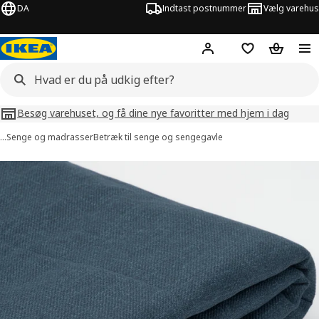
DA
Indtast postnummer
Vælg varehus
Hej!
Log ind her
Huskeliste
Kurv
Besøg varehuset, og få dine nye favoritter med hjem i dag
…
Senge og madrasser
Betræk til senge og sengegavle
billeder af RÅHOLMAR
lleder over