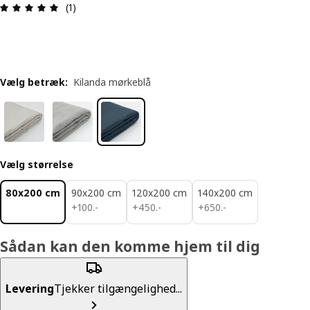
Anmeldelse: 5 Ud af 5 Stjerner. Anmeldelser i alt:
(1)
Vælg betræk
:
Kilanda mørkeblå
Vælg størrelse
80x200 cm
90x200 cm
120x200 cm
140x200 cm
100.-
450.-
650.-
+
100
.
-
+
450
.
-
+
650
.
-
Sådan kan den komme hjem til dig
Levering
Tjekker tilgængelighed...