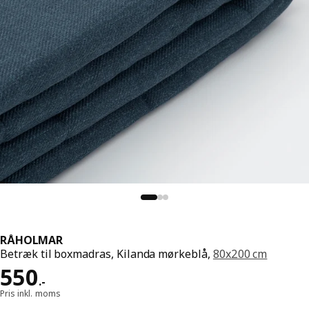
RÅHOLMAR
Betræk til boxmadras, Kilanda mørkeblå,
80x200 cm
Pris 550.-
550
.
-
Pris inkl. moms