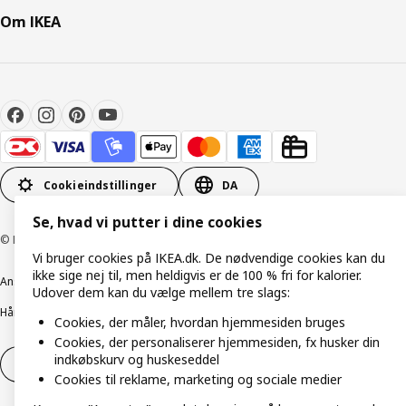
Om IKEA
Cookieindstillinger
DA
Se, hvad vi putter i dine cookies
© Inter IKEA Systems B.V. 1999-2026
Vi bruger cookies på IKEA.dk. De nødvendige cookies kan du
ikke sige nej til, men heldigvis er de 100 % fri for kalorier.
Ansvarlig rapportering
Cookiepolitik
Digital tilgængelighed
Udover dem kan du vælge mellem tre slags:
Håndtering af persondata
Salgs- og leveringsbetingelser
Cookies, der måler, hvordan hjemmesiden bruges
Cookies, der personaliserer hjemmesiden, fx husker din
indkøbskurv og huskeseddel
Fortryd dit køb
Fortryd dit køb af service
Cookies til reklame, marketing og sociale medier