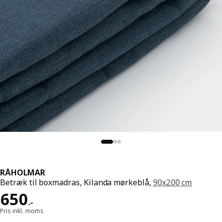
RÅHOLMAR
Betræk til boxmadras, Kilanda mørkeblå,
90x200 cm
Pris 650.-
650
.
-
Pris inkl. moms