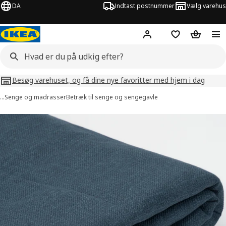
DA
Indtast postnummer
Vælg varehus
Hej!
Log ind her
Huskeliste
Kurv
Besøg varehuset, og få dine nye favoritter med hjem i dag
…
Senge og madrasser
Betræk til senge og sengegavle
billeder af RÅHOLMAR
lleder over