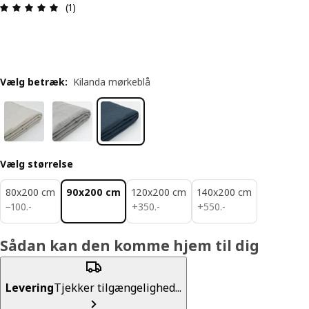
Anmeldelse: 5 Ud af 5 Stjerner. Anmeldelser i alt:
(1)
Vælg betræk
:
Kilanda mørkeblå
Vælg størrelse
80x200 cm
90x200 cm
120x200 cm
140x200 cm
100.-
350.-
550.-
−
100
.
-
+
350
.
-
+
550
.
-
Sådan kan den komme hjem til dig
Levering
Tjekker tilgængelighed...