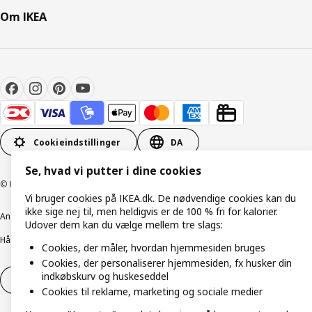
Om IKEA
Cookieindstillinger
DA
Se, hvad vi putter i dine cookies
© Inter IKEA Systems B.V. 1999-2026
Vi bruger cookies på IKEA.dk. De nødvendige cookies kan du
ikke sige nej til, men heldigvis er de 100 % fri for kalorier.
Ansvarlig rapportering
Cookiepolitik
Digital tilgængelighed
Udover dem kan du vælge mellem tre slags:
Håndtering af persondata
Salgs- og leveringsbetingelser
Cookies, der måler, hvordan hjemmesiden bruges
Cookies, der personaliserer hjemmesiden, fx husker din
indkøbskurv og huskeseddel
Fortryd dit køb
Fortryd dit køb af service
Cookies til reklame, marketing og sociale medier