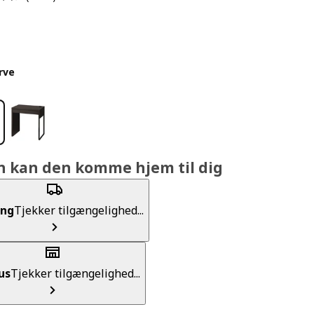
rve
n kan den komme hjem til dig
ing
Tjekker tilgængelighed...
us
Tjekker tilgængelighed...