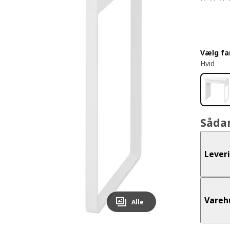
Vælg fa
Hvid
Såda
Lever
Vareh
Alle