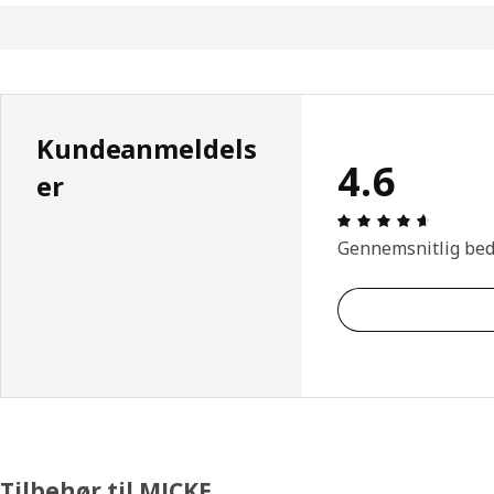
Kundeanmeldels
4.6
er
Anmeldel
Gennemsnitlig be
Tilbehør til MICKE