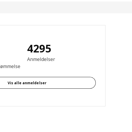
4295
se: 4.6 Ud af 5 Stjerner. Anmeldelser i alt: 4295
Anmeldelser
dømmelse
Vis alle anmeldelser