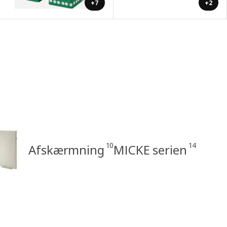
+7
+2
10
14
Afskærmning
MICKE serien