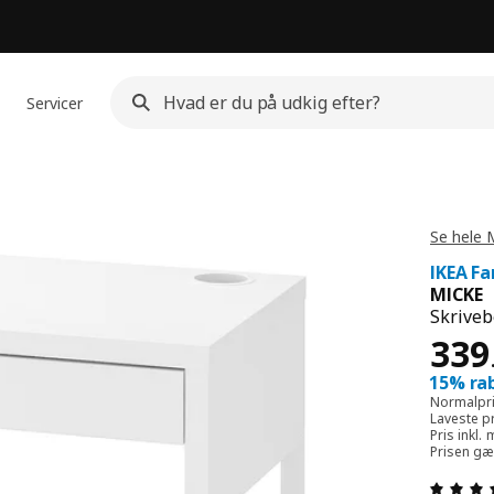
Servicer
Se hele 
IKEA F
MICKE
Skriveb
Pris
339
15% rab
Normalpri
Laveste pr
Pris inkl
Prisen gæ