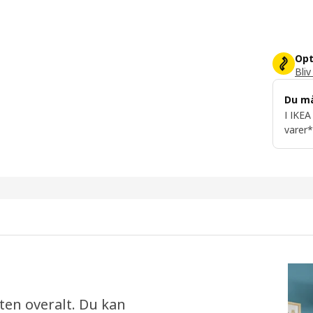
Opt
Bliv
Du m
I IKEA
varer*
ten overalt. Du kan