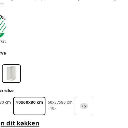
at.
ket
rve
ørrelse
80 cm
40x60x80 cm
60x37x80 cm
+6
10.-
+
10
.
-
n dit køkken