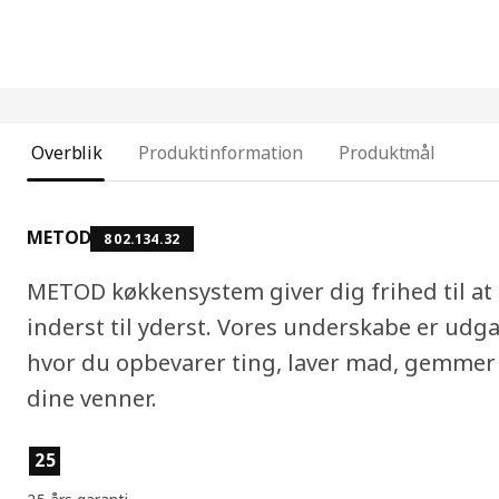
Overblik
Produktinformation
Produktmål
METOD
802.134.32
METOD køkkensystem giver dig frihed til a
inderst til yderst. Vores underskabe er udg
hvor du opbevarer ting, laver mad, gemmer
dine venner.
Produktfunktioner
25