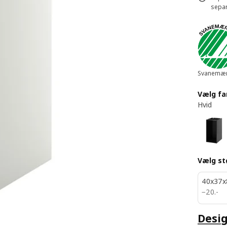
separ
Svanemær
Vælg fa
Hvid
Vælg st
40x37x
20.-
−
20
.
-
Desig