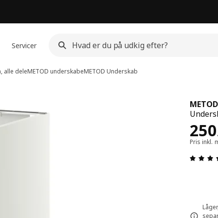
Servicer
 alle dele
METOD underskabe
METOD
Underskab
METOD
Undersk
Pris
250
Pris inkl
Låger
separ