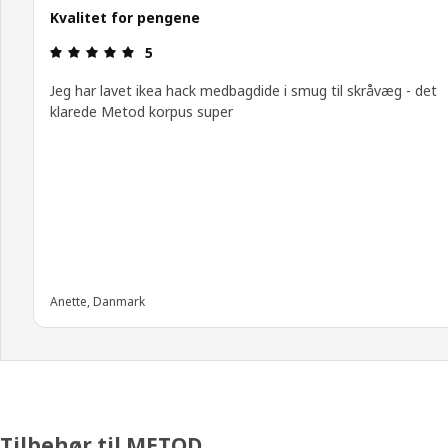
Kvalitet for pengene
Anmeldelse: 5 Ud af 5 Stjerner.
5
Jeg har lavet ikea hack medbagdide i smug til skråvæg - det
klarede Metod korpus super
Anette, Danmark
Tilbehør til METOD