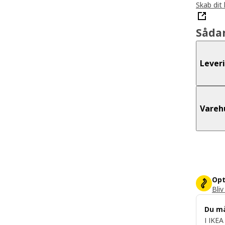
Skab dit
Såda
Lever
Vareh
Opt
Bliv
Du m
I IKEA