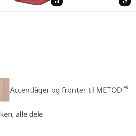
+4
+7
48
Accentlåger og fronter til METOD
en, alle dele