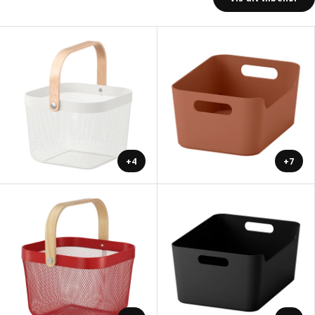
+4
+7