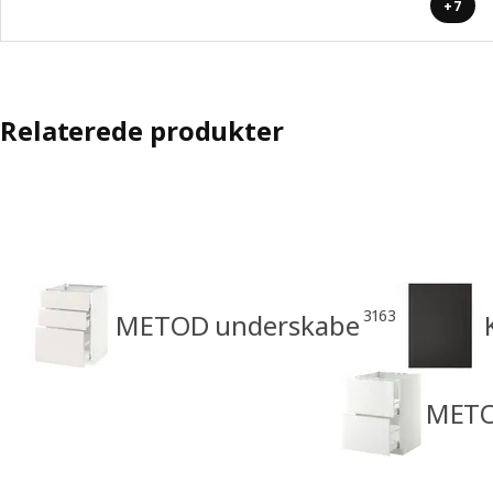
+7
Relaterede produkter
3163
METOD underskabe
METOD