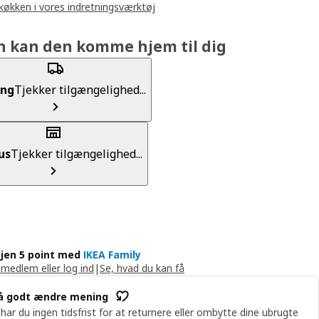
 køkken i vores indretningsværktøj
n kan den komme hjem til dig
ing
Tjekker tilgængelighed...
us
Tjekker tilgængelighed...
jen 5 point med
IKEA Family
 medlem eller log ind
|
Se, hvad du kan få
å godt ændre mening
 har du ingen tidsfrist for at returnere eller ombytte dine ubrugte