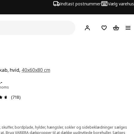
Indtast postnummer
Vælg varehus
Hej!
Log ind her
Huskeliste
Kurv
ab, hvid,
40x60x80 cm
 250.-
.
-
. moms
Anmeldelse: 4.6 Ud af 5 Stjerner. Anmeldelser i alt: 718
(718)
, skuffer, bordplade, hylder, hængsler, sokler og sidebeklædninger sælges
at. Brug VARIERA dækpropper til at dække uudnyttede borehuller. Sælges