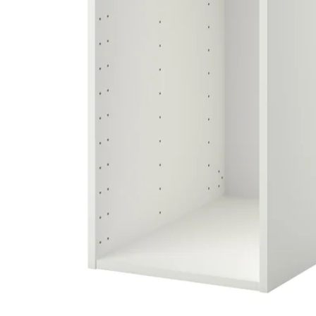
Image zoomed out, normal view