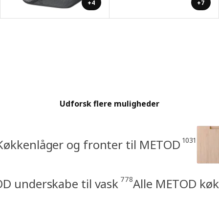
+4
+7
Udforsk flere muligheder
1031
Køkkenlåger og fronter til METOD
778
 underskabe til vask
Alle METOD køkk